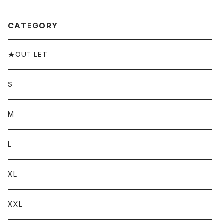
サン 日本製 奈良
海 夏 水着 海水浴
CATEGORY
★OUT LET
S
M
L
XL
XXL