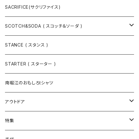
ハット
ベルト / サスペンダー
ニット
SACRIFICE(サクリファイス)
スウェット
SCOTCH&SODA ( スコッチ＆ソーダ )
Tシャツ / カットソー
トップス
STANCE ( スタンス )
半袖
手袋
ボトムス
STARTER ( スターター )
長袖
ソックス
アウター
南堀江のおもしろtシャツ
Tシャツ・カットソー
アウトドア
寝具・寝袋・ブランケット
特集