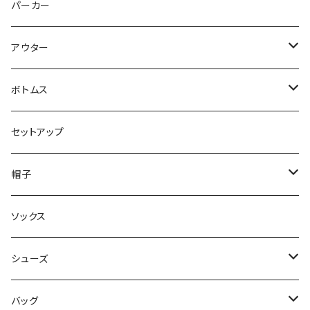
トップス
パーカー
パンツ
アウター
ジャケット
ボトムス
コート
ロングパンツ
セットアップ
ダウン
ハーフパンツ
帽子
ベスト
デニムパンツ
ニット帽 / ビーニー
ソックス
キャップ
シューズ
ハット
スニーカー
バッグ