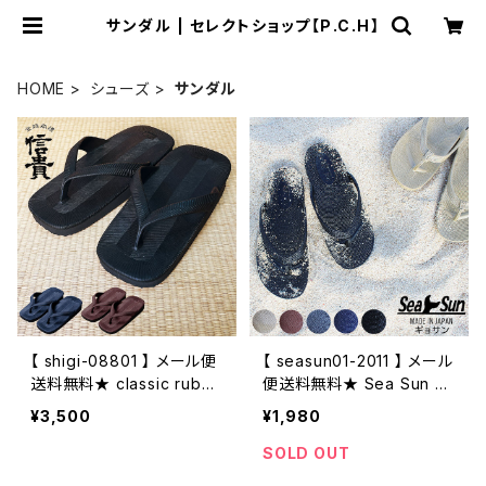
サンダル | セレクトショップ【P.C.H】
HOME
シューズ
サンダル
【 shigi-08801 】 メール便
【 seasun01-2011 】 メール
送料無料★ classic rubbe
便送料無料★ Sea Sun シ
r sandal ラバーサンダル ラ
ーサン ギョサン 漁業サンダ
¥3,500
¥1,980
バー雪駄 雪駄 サンダル ビ
ル サンダル ビーチサンダル
ーチサンダル メンズサンダ
メンズサンダル レディース
SOLD OUT
ル レディースサンダル ビー
サンダル ビーサン 日本製