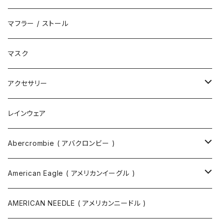
サンダル
エコバッグ / マーケットバッグ
マフラー / ストール
ブーツ
ショルダーバッグ
マスク
トートバッグ
アクセサリー
ボディバッグ
ネックレス
レインウェア
バックパック
指輪
Abercrombie ( アバクロンビー )
ツールバッグ
バングル
スウェット
American Eagle ( アメリカンイーグル )
ボディバッグ・ヒップバッグ
サングラス
カットソー
ニット
AMERICAN NEEDLE ( アメリカンニードル )