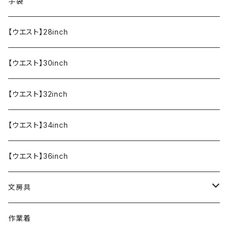
食器・調理器具
メール便送料無料★オリジナルT
手袋
半袖Tシャツ
エプロン
OUTLET!!!!!
【ウエスト】28inch
【ウエスト】30inch
【ウエスト】32inch
【ウエスト】34inch
【ウエスト】36inch
文房具
ペンケース
作業着