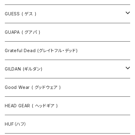
Tシャツ
GUESS ( ゲス )
半袖Tシャツ
ポロシャツ
ジャケット
GUAPA ( グアパ )
長袖Tシャツ
シャツ
Grateful Dead (グレイトフル・デッド)
タンクトップ
スウェット
GILDAN (ギルダン)
パーカ
ソックス
Good Wear ( グッドウェア )
ジャケット
HEAD GEAR ( ヘッドギア )
ニット
HUF（ハフ）