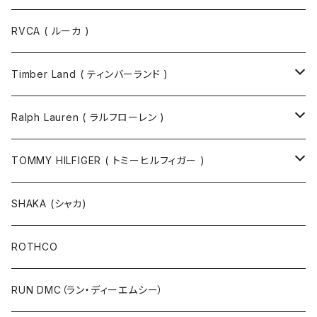
RVCA ( ルーカ )
Timber Land ( ティンバーランド )
ソックス
Ralph Lauren ( ラルフローレン )
半袖Tシャツ
シャツ
TOMMY HILFIGER ( トミーヒルフィガー )
長袖Tシャツ
帽子
ジャケット
SHAKA (シャカ)
ニットキャップ / ビーニー
キャップ
マフラー / ストール
ROTHCO
キャップ
ニットキャップ / ビーニー
シューズ
RUN DMC（ラン・ディーエムシー）