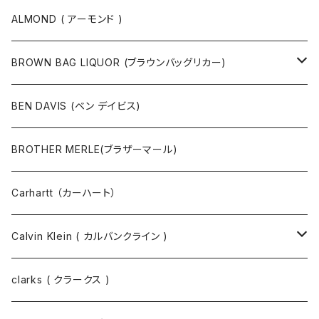
ボストンバッグ / 旅行バッグ
マスク
ニット
スウェット
ALMOND ( アーモンド )
ポーチ
ベルト
ジャケット・ブルゾン
カットソー
BROWN BAG LIQUOR (ブラウンバッグリカー)
その他
コート
パンツ
半袖Tシャツ
BEN DAVIS (ベン デイビス)
マスクコード
パンツ
ジャケット・ブルゾン
長袖Tシャツ
BROTHER MERLE(ブラザーマール)
財布 / キーケース
パーカ
コート
半袖シャツ
Carhartt （カーハート）
キーホルダー / スマホスタンド
シャツ
長袖シャツ
Calvin Klein ( カルバンクライン )
スウェット
ジャケット
clarks ( クラークス )