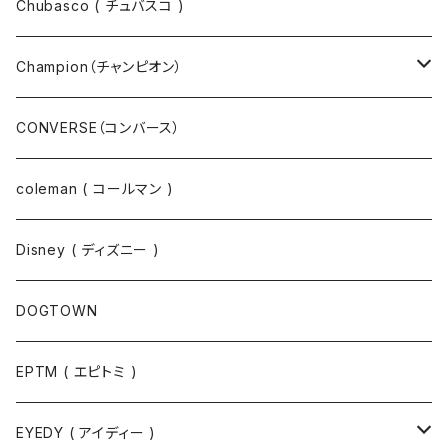
パーカー
パーカー
Chubasco ( チュバスコ )
ニット
Champion（チャンピオン）
ジャケット
スウェットパンツ
CONVERSE（コンバース）
コート
パーカー
coleman ( コールマン )
ポロシャツ
スウェット
Disney ( ディズニー )
パンツ
Tシャツ
DOGTOWN
EPTM ( エピトミ )
EYEDY ( アイディー )