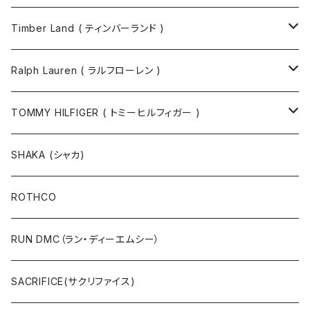
Timber Land ( ティンバーランド )
ソックス
Ralph Lauren ( ラルフローレン )
半袖Tシャツ
シャツ
TOMMY HILFIGER ( トミーヒルフィガー )
長袖Tシャツ
帽子
ジャケット
SHAKA (シャカ)
ニットキャップ / ビーニー
キャップ
マフラー / ストール
ROTHCO
キャップ
ニットキャップ / ビーニー
シューズ
RUN DMC（ラン・ディーエムシー）
ハット
ベルト / サスペンダー
ニット
SACRIFICE(サクリファイス)