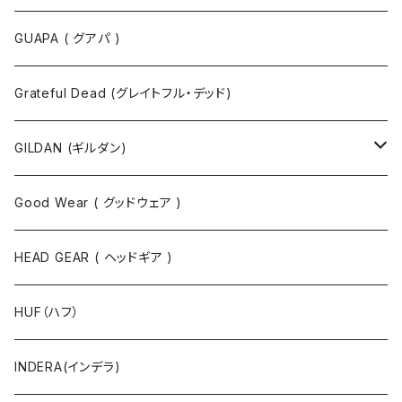
半袖Tシャツ
ポロシャツ
ジャケット
GUAPA ( グアパ )
長袖Tシャツ
シャツ
Grateful Dead (グレイトフル・デッド)
タンクトップ
スウェット
GILDAN (ギルダン)
パーカ
ソックス
Good Wear ( グッドウェア )
ジャケット
HEAD GEAR ( ヘッドギア )
ニット
HUF（ハフ）
ボトムス
INDERA(インデラ)