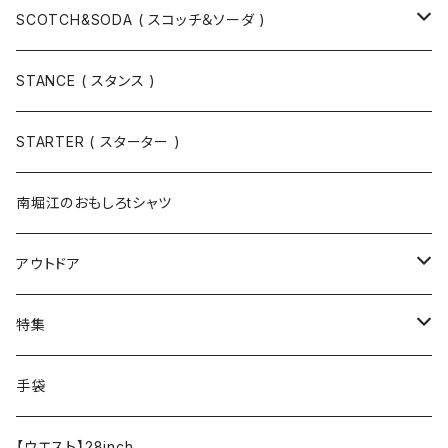
スウェット
SCOTCH&SODA ( スコッチ＆ソーダ )
Tシャツ / カットソー
トップス
STANCE ( スタンス )
半袖
手袋
ボトムス
STARTER ( スターター )
長袖
ソックス
アウター
南堀江のおもしろtシャツ
Tシャツ・カットソー
アウトドア
寝具・寝袋・ブランケット
特集
食器・調理器具
メール便送料無料★オリジナルT
手袋
半袖Tシャツ
エプロン
OUTLET!!!!!
【ウエスト】28inch