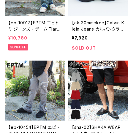
【ep-10917】EPTM エピト
【ck-30mmckce】Calvin K
ミ ジーンズ - デニム Flare
lein Jeans カルバンクライ
Jeans フレアジーンズ ブル
ン ジーンズ メンズ レザー
¥10,780
¥7,920
ー メンズ ダメージジーンズ
ベルト CKロゴ バックル レ
30%OFF
EP10917 アメリカ 人気 ブ
ザー ベルト リバーシブル メ
SOLD OUT
ランド ストリート
ンズ ブランド ロゴ文字
【ep-10454】EPTM エピト
【sha-02】SHAKA WEAR