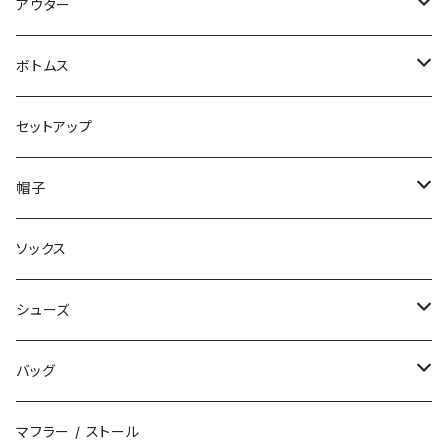
パンツ
アウター
ジャケット
ボトムス
コート
ロングパンツ
セットアップ
ダウン
ハーフパンツ
帽子
ベスト
デニムパンツ
ニット帽 / ビーニー
ソックス
キャップ
シューズ
ハット
スニーカー
バッグ
サンダル
エコバッグ / マーケットバッグ
マフラー / ストール