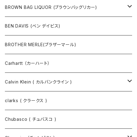
ポーチ
ベルト
ジャケット・ブルゾン
カットソー
BROWN BAG LIQUOR (ブラウンバッグリカー)
その他
コート
パンツ
半袖Tシャツ
BEN DAVIS (ベン デイビス)
マスクコード
パンツ
ジャケット・ブルゾン
長袖Tシャツ
BROTHER MERLE(ブラザーマール)
財布 / キーケース
パーカ
コート
半袖シャツ
Carhartt （カーハート）
キーホルダー / スマホスタンド
シャツ
長袖シャツ
Calvin Klein ( カルバンクライン )
スウェット
ジャケット
clarks ( クラークス )
パーカー
パーカー
Chubasco ( チュバスコ )