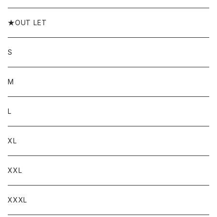
★OUT LET
S
M
L
XL
XXL
XXXL