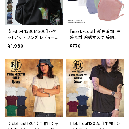
【nwht-h1530h1500】バケ
【mask-cool】 新色追加！冷
ットハット メンズ レディース
感素材 冷感マスク 接触冷
NEWHATTAN ニューハッ
感 夏用マスク 涼しい 洗え
¥1,980
¥770
タン ハット nwht-h1530h15
る マスク 冷たい 通気性 優
00 10カラー アウトドア
しいマスク ファッションマス
ストリート 大きいサイズ 小
ク シンプルマスク 予防 防
さいサイズ
御 軽い オシャレ かっこいい
夏 おうちスタイル おうちオ
シャレ デイリーマスク繰り
返し使える 水洗い 中性洗
剤可 冷たい 清涼
【 bbl-cut1301 】半袖Tシャ
【 bbl-cut1302p 】半袖Tシ