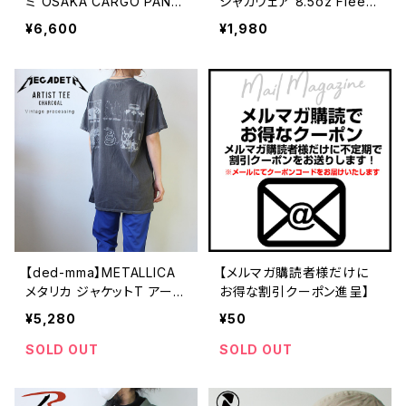
ミ OSAKA CARGO PANT
シャカウェア 8.5oz Fleec
S-CHARCOAL EP10454
e Jogger Shorts フリース
¥6,600
¥1,980
カーゴパンツ Dリング クラ
ジョガーショーツ メンズ ス
シックウエスト 特大カーゴ
ウェット ショートパンツ ハ
ポケット バンド アメリカ 人
ーフパンツ スウェットパンツ
気 ブランド 安い
短パン
【ded-mma】METALLICA
【メルマガ購読者様だけに
メタリカ ジャケットT アーテ
お得な割引クーポン進呈】
ィストT ヴィンテージ加工
¥5,280
¥50
デッドストック ストリート メ
ンズ USA アメリカ アメリカ
SOLD OUT
SOLD OUT
製 インポート