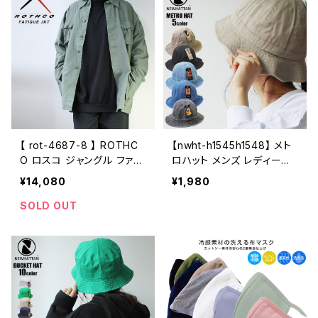
【 rot-4687-8 】 ROTHC
【nwht-h1545h1548】 メト
O ロスコ ジャングル ファテ
ロハット メンズ レディース
ィーグ ジャケット アウター
NEWHATTAN ニューハッ
¥14,080
¥1,980
薄手 ミリタリージャケット
タン コットン デニム メンズ
シャツジャケット メンズ ミリ
レディース 通勤 通学 アウ
SOLD OUT
タリー アウトドア
トドア ストリート スケート
アメカジ