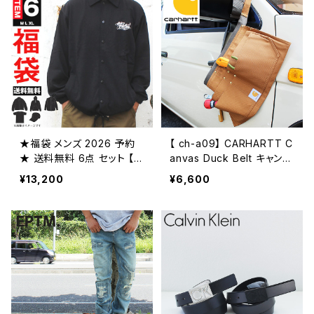
★福袋 メンズ 2026 予約
【 ch-a09】 CARHARTT C
★ 送料無料 6点 セット 【2
anvas Duck Belt キャンバ
025年12月初旬～発送予
スダックベルト ワークベル
¥13,200
¥6,600
定】ブランド ファッション お
ト ブラウン ブラック アメカ
しゃれ かっこいい ストリー
ジ メンズ 大きめ かっこいい
ト系 アメカジ 大きいサイズ
おしゃれ 人気 ブランド ワー
M L XL
ク系