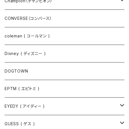
ニット
Champion（チャンピオン）
ジャケット
スウェットパンツ
CONVERSE（コンバース）
コート
パーカー
coleman ( コールマン )
ポロシャツ
スウェット
Disney ( ディズニー )
パンツ
Tシャツ
DOGTOWN
EPTM ( エピトミ )
EYEDY ( アイディー )
Tシャツ
GUESS ( ゲス )