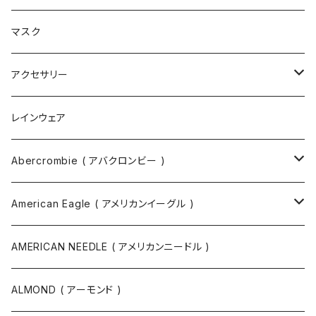
ブーツ
ショルダーバッグ
マスク
トートバッグ
アクセサリー
ボディバッグ
ネックレス
レインウェア
バックパック
指輪
Abercrombie ( アバクロンビー )
ツールバッグ
バングル
スウェット
American Eagle ( アメリカンイーグル )
ボディバッグ・ヒップバッグ
サングラス
カットソー
ニット
AMERICAN NEEDLE ( アメリカンニードル )
ボストンバッグ / 旅行バッグ
マスク
ニット
スウェット
ALMOND ( アーモンド )