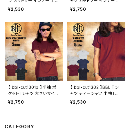
ツ カットソー インナー 半袖
ャツ カットソー インナー 半
無地 無地Tシャツ 綿100 メ
袖 無地 無地Tシャツ 綿10
¥2,530
¥2,750
ンズ 白 ホワイト 黒 青 ネイ
0 メンズ 白 ホワイト 黒 青
ビー 赤 緑 ストリート
ネイビー 赤 緑 ストリート
【 bbl-cut1301p 】半袖 ポ
【 bbl-cut1302 】BBL Tシ
ケットTシャツ 大きいサイズ
ャツ ティーシャツ 半袖Tシ
メンズ Tシャツ 半袖Tシャ
ャツ カットソー インナー 半
¥2,750
¥2,530
ツ カットソー インナー 無地
袖 無地 無地Tシャツ 綿10
Tシャツ 綿100% クルー ポ
0 メンズ Vネック
ケット 白 黒 赤 XXL XXXL
CATEGORY