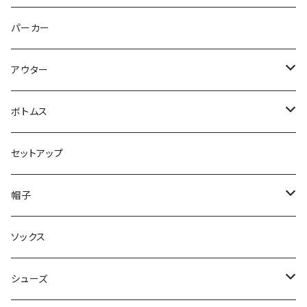
トップス
パーカー
パンツ
アウター
ジャケット
ボトムス
コート
ロングパンツ
セットアップ
ダウン
ハーフパンツ
帽子
ベスト
デニムパンツ
ニット帽 / ビーニー
ソックス
キャップ
シューズ