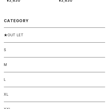
¥3,630
¥3,630
Tシャツ STAFF TEE ロンT ロ
tシャツ ロンt SANSKRIT ブラ
ゴ 長袖 M L XL XXL XXXL T
ンド M L XL XXL XXXL
シャツ ゆったり ロンティー 長袖
Tシャツ
CATEGORY
★OUT LET
S
M
L
XL