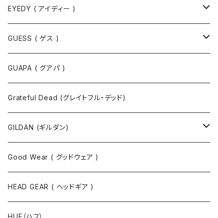
EYEDY ( アイディー )
Tシャツ
GUESS ( ゲス )
半袖Tシャツ
ポロシャツ
ジャケット
GUAPA ( グアパ )
長袖Tシャツ
シャツ
Grateful Dead (グレイトフル・デッド)
タンクトップ
スウェット
GILDAN (ギルダン)
パーカ
ソックス
Good Wear ( グッドウェア )
ジャケット
HEAD GEAR ( ヘッドギア )
ニット
HUF（ハフ）