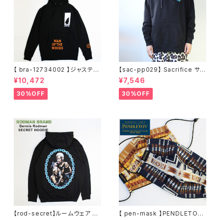
【 bra-12734002 】ジャスティ
【sac-pp029】 Sacrifice サク
ンティンバーレイク Justin Ran
リファイス 大きいサイズ メンズ
¥10,472
¥7,546
dall Timberlake MAN OF T
ユニセックス スウェット パーカ
HE WOODS パーカー フーディ
ー 窓グラフィック 長袖 M L XL
30%OFF
30%OFF
ー アーティスト スウェットパー
XXL 2L 大きめ 長袖Tシャツ デ
カ ブラック M L XL
ザイン プリント かっこいい おし
ゃれ 人気 安い ブランド ビッグ
サイズ ビッグシルエット 黒 通勤
通学 秋冬
【rod-secret】ルームウェア フ
【 pen-mask 】PENDLETON