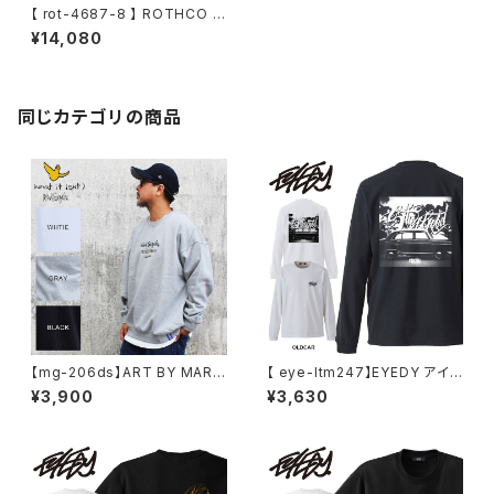
【 rot-4687-8 】 ROTHCO ロ
スコ ジャングル ファティーグ ジ
¥14,080
ャケット アウター 薄手 ミリタリ
ージャケット シャツジャケット メ
ンズ ミリタリー アウトドア
同じカテゴリの商品
【mg-206ds】ART BY MARK
【 eye-ltm247】EYEDY アイデ
GONZALE ( What it isNt ワッ
ィー 大きいサイズ メンズ ロング
¥3,900
¥3,630
トイットイズント) アートバイ マ
Tシャツ GOD IS DEAD ロンT
ークゴンザレス スウェット
長袖 M L XL XXL XXXL Tシャ
ツ デザイン プリント Tシャツ W
HITE BLACK ホワイト ブラック