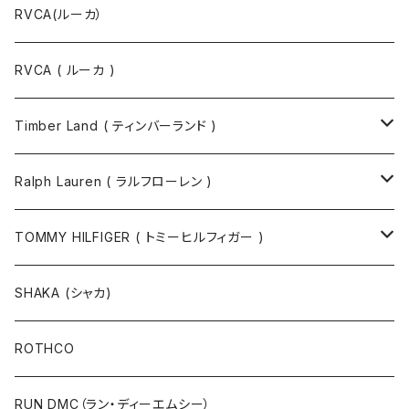
RVCA(ルーカ）
RVCA ( ルーカ )
Timber Land ( ティンバーランド )
ソックス
Ralph Lauren ( ラルフローレン )
半袖Tシャツ
シャツ
TOMMY HILFIGER ( トミーヒルフィガー )
長袖Tシャツ
帽子
ジャケット
SHAKA (シャカ)
ニットキャップ / ビーニー
キャップ
マフラー / ストール
ROTHCO
キャップ
ニットキャップ / ビーニー
シューズ
RUN DMC（ラン・ディーエムシー）