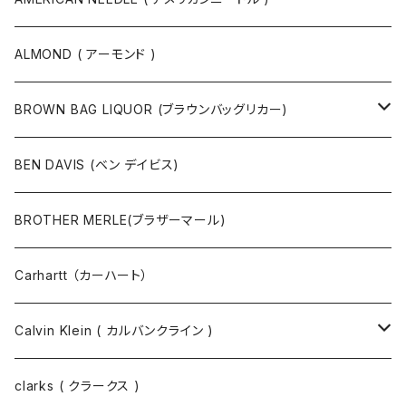
ボストンバッグ / 旅行バッグ
マスク
ニット
スウェット
ALMOND ( アーモンド )
ポーチ
ベルト
ジャケット・ブルゾン
カットソー
BROWN BAG LIQUOR (ブラウンバッグリカー)
その他
コート
パンツ
半袖Tシャツ
BEN DAVIS (ベン デイビス)
マスクコード
パンツ
ジャケット・ブルゾン
長袖Tシャツ
BROTHER MERLE(ブラザーマール)
財布 / キーケース
パーカ
コート
半袖シャツ
Carhartt （カーハート）
キーホルダー / スマホスタンド
シャツ
長袖シャツ
Calvin Klein ( カルバンクライン )
スウェット
ジャケット
clarks ( クラークス )