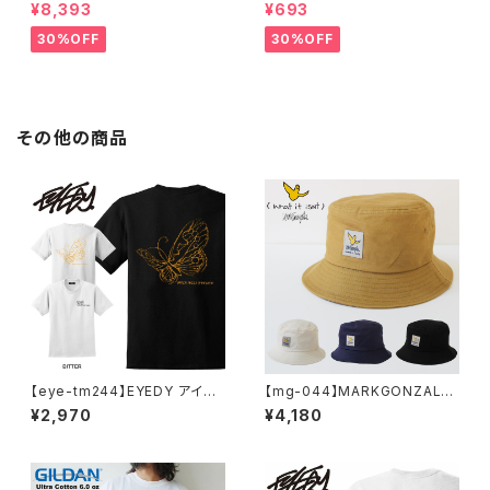
ーディー アーティスト バンド ア
ペンドルトン ファッションマス
¥8,393
¥693
ウトドア RODMAN BRAND ロ
ク アウトドア フリーサイズ アウ
ッドマンブランド Dennis Rod
トドア 通勤 通学 通気性 マスク
30%OFF
30%OFF
man RODAMAN SECRET H
乾燥しない 蒸れない
OODIE デニスロッドマン ヘッド
パーカー デニスロッドマン NBA
その他の商品
【eye-tm244】EYEDY アイデ
【mg-044】MARKGONZALES
ィー BITTER ショートスリーブ
(ワットイットイズント) アートバ
¥2,970
¥4,180
Tシャツ 大きいサイズ WHTIE
イ マークゴンザレス 刺繍 バケ
BLACK ホワイト ブラック ビッ
ット ハット / HAT ユニセックス
グシルエット 半袖 プリント
ブラック ブラウン ネイビー ホワ
イト ナチュラル かっこいい おし
ゃれ 人気 安い ブランド 通勤 通