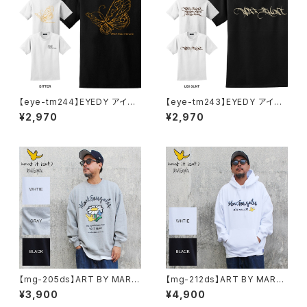
【eye-tm244】EYEDY アイデ
【eye-tm243】EYEDY アイデ
ィー BITTER ショートスリーブ
ィー UBITTER ショートスリー
¥2,970
¥2,970
Tシャツ 大きいサイズ WHTIE
ブTシャツ 大きいサイズ WHTI
BLACK ホワイト ブラック ビッ
E BLACK ホワイト ブラック
グシルエット 半袖 プリント
【mg-205ds】ART BY MARK
【mg-212ds】ART BY MARK
GONZALE ( What it isNt ワッ
GONZALE ( What it isNt ワッ
¥3,900
¥4,900
トイットイズント) アートバイ マ
トイットイズント) アートバイ マ