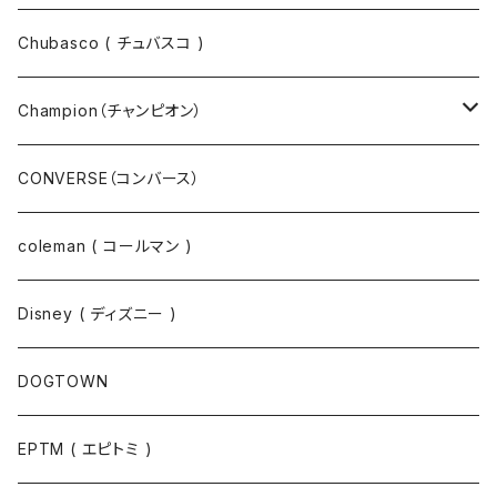
パーカー
パーカー
Chubasco ( チュバスコ )
ニット
Champion（チャンピオン）
ジャケット
スウェットパンツ
CONVERSE（コンバース）
コート
パーカー
coleman ( コールマン )
ポロシャツ
スウェット
Disney ( ディズニー )
パンツ
Tシャツ
DOGTOWN
EPTM ( エピトミ )