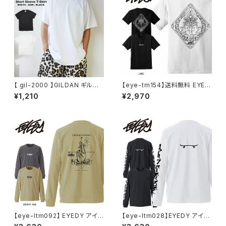
学 買い物 カジュアル メンズライ
ク ユニセックス
【 gil-2000 】GILDAN ギルダ
【eye-tm154】送料無料 EYED
ン 2000 Ultra Cotton 6.0 o
Y アイディー LINE ライン ショ
¥1,210
¥2,970
z Short Sleeve T-Shirt 6.0
ートスリーブTシャツ 大きいサイ
oz ウルトラコットン Tシャツ 半
ズ メンズ 半袖 tシャツ ブランド
袖Tシャツ 無地T ホワイト アッ
おしゃれ ストリート 綿 コットン
シュ グレー
スケート
【eye-ltm092】 EYEDY アイデ
【eye-ltm028】EYEDY アイデ
ィー 大きいサイズ メンズ ロング
ィー 大きいサイズ メンズ ロング