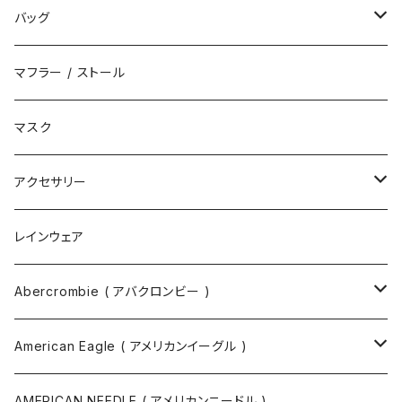
ハット
スニーカー
バッグ
サンダル
エコバッグ / マーケットバッグ
マフラー / ストール
ブーツ
ショルダーバッグ
マスク
トートバッグ
アクセサリー
ボディバッグ
ネックレス
レインウェア
バックパック
指輪
Abercrombie ( アバクロンビー )
ツールバッグ
バングル
スウェット
American Eagle ( アメリカンイーグル )
ボディバッグ・ヒップバッグ
サングラス
カットソー
ニット
AMERICAN NEEDLE ( アメリカンニードル )