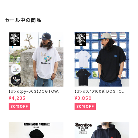
ークゴンザレス スウェット
ークゴンザレス パーカー
セール中の商品
【dt-dtpy-003】DOGTOWN
【dt-dt0101009】DOGTOWN
ドッグタウン POPEYE SKATE
ドッグタウン D.T.S. POCKET
¥4,235
¥3,850
S/S T-SHIRTS ポパイ 半袖 シ
S/S T-SHIRTS 半袖 ショート
ョートスリーブT 大きいサイズ
スリーブT 大きいサイズ 半袖 M
30%OFF
30%OFF
半袖 M L XL 大きめ デザイン
L XL 大きめ デザイン プリント
プリント
かっこいい