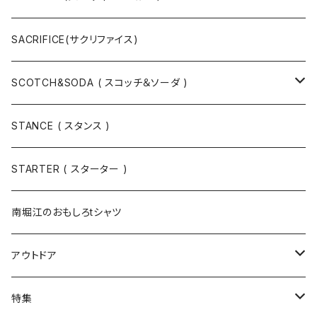
ハット
ベルト / サスペンダー
ニット
SACRIFICE(サクリファイス)
スウェット
SCOTCH&SODA ( スコッチ＆ソーダ )
Tシャツ / カットソー
トップス
STANCE ( スタンス )
半袖
手袋
ボトムス
STARTER ( スターター )
長袖
ソックス
アウター
南堀江のおもしろtシャツ
Tシャツ・カットソー
アウトドア
寝具・寝袋・ブランケット
特集