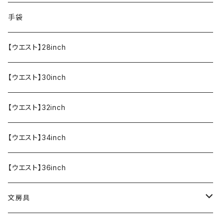
食器・調理器具
メール便送料無料★オリジナルT
手袋
半袖Tシャツ
エプロン
OUTLET!!!!!
【ウエスト】28inch
【ウエスト】30inch
【ウエスト】32inch
【ウエスト】34inch
【ウエスト】36inch
文房具