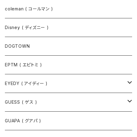
コート
パーカー
coleman ( コールマン )
ポロシャツ
スウェット
Disney ( ディズニー )
パンツ
Tシャツ
DOGTOWN
EPTM ( エピトミ )
EYEDY ( アイディー )
Tシャツ
GUESS ( ゲス )
半袖Tシャツ
ポロシャツ
ジャケット
GUAPA ( グアパ )
長袖Tシャツ