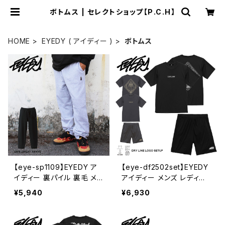
ボトムス | セレクトショップ【P.C.H】
HOME
EYEDY ( アイディー )
ボトムス
【eye-sp1109】EYEDY ア
【eye-df2502set】EYEDY
イディー 裏パイル 裏毛 メン
アイディー メンズ レディー
ズ スウェットパンツ 大きい
ス ユニセックス 上下セット
¥5,940
¥6,930
サイズ ロングパンツ 無地
アクロポリス調 吸水速乾素
シンプル ブラック 黒 GRAY
材 スポーツ ランニング フェ
グレー BLACK HIPHOP
ス 半袖 M L XL XXL かっ