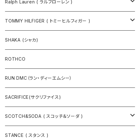
ソックス
Ralph Lauren ( ラルフローレン )
半袖Tシャツ
シャツ
TOMMY HILFIGER ( トミーヒルフィガー )
長袖Tシャツ
帽子
ジャケット
SHAKA (シャカ)
ニットキャップ / ビーニー
キャップ
マフラー / ストール
ROTHCO
キャップ
ニットキャップ / ビーニー
シューズ
RUN DMC（ラン・ディーエムシー）
ハット
ベルト / サスペンダー
ニット
SACRIFICE(サクリファイス)
スウェット
SCOTCH&SODA ( スコッチ＆ソーダ )
Tシャツ / カットソー
トップス
STANCE ( スタンス )