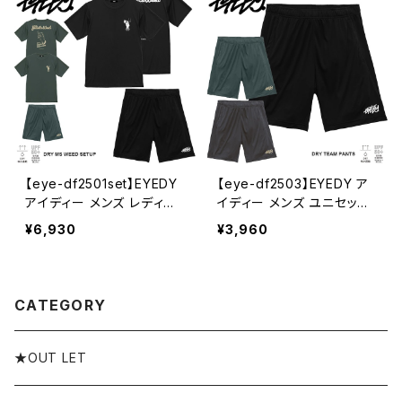
こいい 人気 安い アウトドア
【eye-df2501set】EYEDY
【eye-df2503】EYEDY ア
アイディー メンズ レディー
イディー メンズ ユニセック
ス ユニセックス 上下セット
ス HAND 吸水速乾素材 吸
¥6,930
¥3,960
HAND 吸水速乾素材 ス
水速乾性 UVケア スポーツ
ポーツ ランニング フェス 半
ランニング フェス ショート
袖 カットソー ブランド おし
パンツ ハーフパンツ ブラン
ゃれ ストリート コットン ス
ド
CATEGORY
ケート スケボー 通勤 通学
アメカジ M L XL XXL かっ
こいい 人気 安い アウトドア
★OUT LET