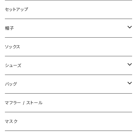
コート
ロングパンツ
セットアップ
ダウン
ハーフパンツ
帽子
ベスト
デニムパンツ
ニット帽 / ビーニー
ソックス
キャップ
シューズ
ハット
スニーカー
バッグ
サンダル
エコバッグ / マーケットバッグ
マフラー / ストール
ブーツ
ショルダーバッグ
マスク