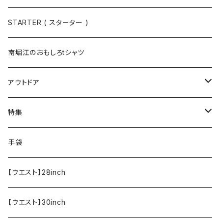
半袖
手袋
ボトムス
STARTER ( スターター )
長袖
ソックス
アウター
南堀江のおもしろtシャツ
Tシャツ・カットソー
アウトドア
寝具・寝袋・ブランケット
特集
食器・調理器具
メール便送料無料★オリジナルT
手袋
半袖Tシャツ
エプロン
OUTLET!!!!!
【ウエスト】28inch
【ウエスト】30inch