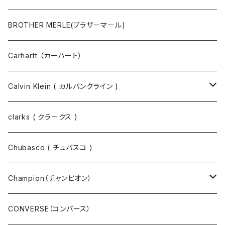
マスクコード
パンツ
ジャケット・ブルゾン
長袖Tシャツ
BROTHER MERLE(ブラザーマール)
財布 / キーケース
パーカ
コート
半袖シャツ
Carhartt （カーハート）
キーホルダー / スマホスタンド
シャツ
長袖シャツ
Calvin Klein ( カルバンクライン )
スウェット
ジャケット
clarks ( クラークス )
パーカー
パーカー
Chubasco ( チュバスコ )
ニット
Champion（チャンピオン）
ジャケット
スウェットパンツ
CONVERSE（コンバース）