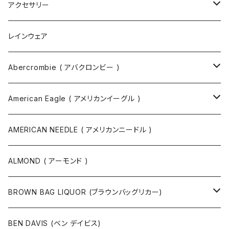
トートバッグ
アクセサリー
ボディバッグ
ネックレス
レインウェア
バックパック
指輪
Abercrombie ( アバクロンビー )
ツールバッグ
バングル
スウェット
American Eagle ( アメリカンイーグル )
ボディバッグ・ヒップバッグ
サングラス
カットソー
ニット
AMERICAN NEEDLE ( アメリカンニードル )
ボストンバッグ / 旅行バッグ
マスク
ニット
スウェット
ALMOND ( アーモンド )
ポーチ
ベルト
ジャケット・ブルゾン
カットソー
BROWN BAG LIQUOR (ブラウンバッグリカー)
その他
コート
パンツ
半袖Tシャツ
BEN DAVIS (ベン デイビス)