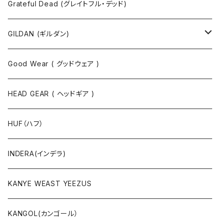
シャツ
Grateful Dead (グレイトフル・デッド)
タンクトップ
スウェット
GILDAN (ギルダン)
パーカ
ソックス
Good Wear ( グッドウェア )
ジャケット
HEAD GEAR ( ヘッドギア )
ニット
HUF（ハフ）
ボトムス
INDERA(インデラ)
セットアップ
KANYE WEAST YEEZUS
小物・雑貨
KANGOL(カンゴール）