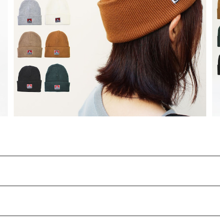
【 ben-bdw9543】BEN DAVIS ベンデイビス CLASS
IC KNIT CAP クラシックニットキャップ アメカジ ワー
¥2,090
ク系 ワークファッション ユニセックス