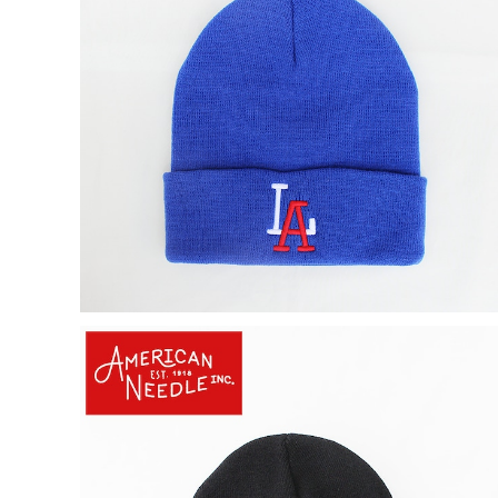
【an-21019a-los】AMERICAN NEEDLE アメリカン
ニードル ニットキャップ ニット帽 Minor League BB
¥3,850
マイナーリーグベースボール MiLB 21019a-los メン
ズ レディース