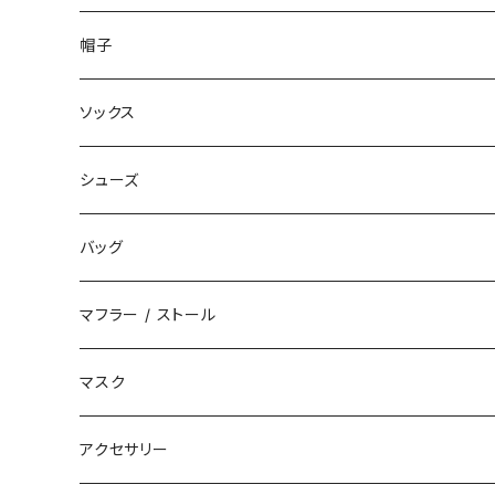
ダウン
ハーフパンツ
帽子
ベスト
デニムパンツ
ニット帽 / ビーニー
ソックス
キャップ
シューズ
ハット
スニーカー
バッグ
サンダル
エコバッグ / マーケットバッグ
マフラー / ストール
ブーツ
ショルダーバッグ
マスク
トートバッグ
アクセサリー