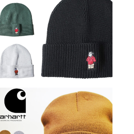
SOLD OUT
【 ben-bdw9562】BEN DAVIS ベンデイビス EMBR
O KNIT CAP ニット帽 ニットキャップ アメカジ ワーク
¥3,300
ファッション ユニセックス メンズ 帽子 かっこいい おしゃ
れ 人気 ブランド