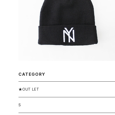
【an-21019a-nby】AMERICAN NEEDLE アメリカン
ニードル NEW YORK BLACK YANKEES cuffed kn
¥3,850
it アクリル ニット帽 ニットキャップ UNISEX メンズ レ
ディース キャップ
CATEGORY
★OUT LET
S