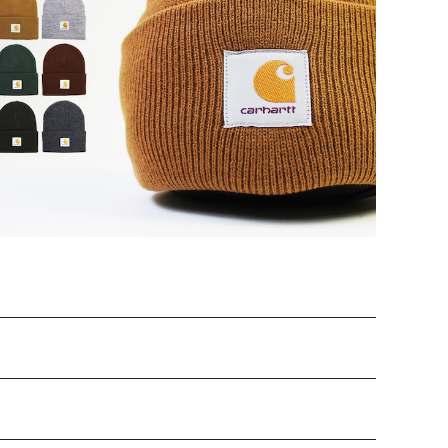
SOLD OUT
【 car-knitcap】Carhartt カーハート WIP ニットキ
ャップ ニット帽 メンズ かっこいい おしゃれ 人気 安い ブ
¥4,950
ランド ブラウン ストリート ミリタリー