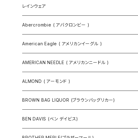
ボディバッグ
ネックレス
レインウェア
バックパック
指輪
Abercrombie ( アバクロンビー )
ツールバッグ
バングル
スウェット
American Eagle ( アメリカンイーグル )
ボディバッグ・ヒップバッグ
サングラス
カットソー
ニット
AMERICAN NEEDLE ( アメリカンニードル )
ボストンバッグ / 旅行バッグ
マスク
ニット
スウェット
ALMOND ( アーモンド )
ポーチ
ベルト
ジャケット・ブルゾン
カットソー
BROWN BAG LIQUOR (ブラウンバッグリカー)
その他
コート
パンツ
半袖Tシャツ
BEN DAVIS (ベン デイビス)
マスクコード
パンツ
ジャケット・ブルゾン
長袖Tシャツ
BROTHER MERLE(ブラザーマール)