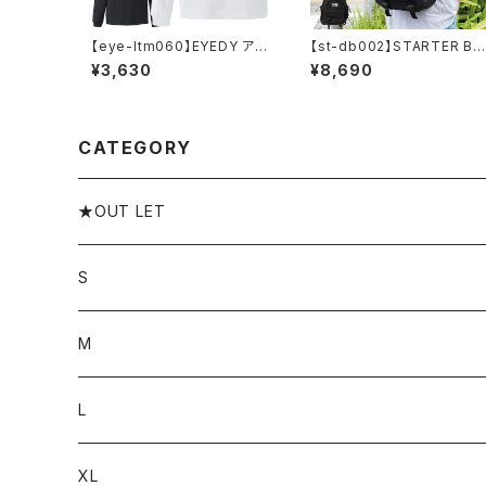
【eye-ltm060】EYEDY アイ
【st-db002】STARTER BL
ディー 大きいサイズ メンズ ロ
ACK LABEL (スターターブ
¥3,630
¥8,690
ングtシャツ ロンt SAGROSE
ックレーベル) メッシュポケッ
ブランド M L XL XXL XXXL
ト BACK PACK リュック ST
DB002 バックパック 大容量
CATEGORY
★OUT LET
S
M
L
XL