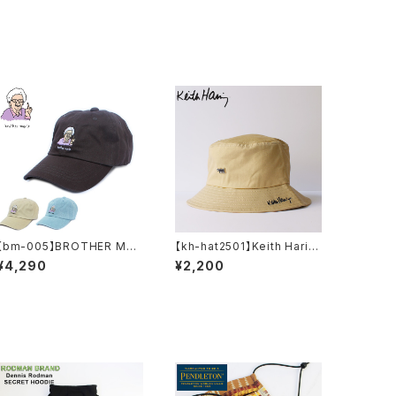
【bm-005】BROTHER MER
【kh-hat2501】Keith Harin
LE ( ブラザーマール ) ブラザ
g キースヘリング アートロゴ
¥4,290
¥2,200
ーマール キャップ BROTHER
メタルバッジ バケットハット メ
MERLE Betty emb DAD C
ンズ レディース おしゃれ フェ
AP 帽子 ハット メンズ レディ
ス 学生 かわいい 可愛い ベー
ース
ジュ アウトドア