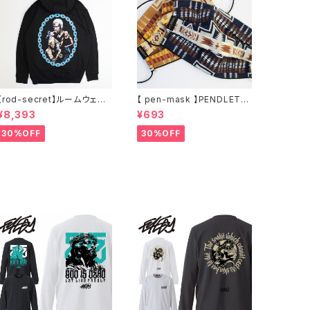
【rod-secret】ルームウェア
【 pen-mask 】PENDLETO
フーディー アーティスト バン
N ペンドルトン ファッション
¥8,393
¥693
ド アウトドア RODMAN BRA
マスク アウトドア フリーサイ
ND ロッドマンブランド Denn
ズ アウトドア 通勤 通学 通気
30%OFF
30%OFF
is Rodman RODAMAN SE
性 マスク 乾燥しない 蒸れな
CRET HOODIE デニスロッド
い
マン ヘッド パーカー デニスロ
ッドマン NBA