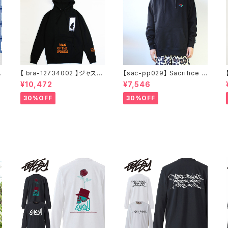
【 bra-12734002 】ジャステ
【sac-pp029】 Sacrifice サ
ィンティンバーレイク Justin
クリファイス 大きいサイズ メ
¥10,472
¥7,546
Randall Timberlake MAN
ンズ ユニセックス スウェット
イ
OF THE WOODS パーカー
パーカー 窓グラフィック 長袖
30%OFF
30%OFF
フーディー アーティスト スウ
M L XL XXL 2L 大きめ 長袖
ェットパーカ ブラック M L XL
Tシャツ デザイン プリント か
っこいい おしゃれ 人気 安い
ブランド ビッグサイズ ビッグ
シルエット 黒 通勤 通学 秋冬