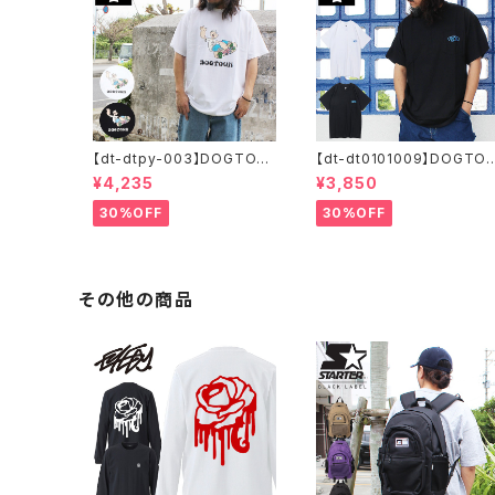
【dt-dtpy-003】DOGTOW
【dt-dt0101009】DOGTO
N ドッグタウン POPEYE SK
WN ドッグタウン D.T.S. PO
¥4,235
¥3,850
ATE S/S T-SHIRTS ポパイ
CKET S/S T-SHIRTS 半袖
半袖 ショートスリーブT 大き
ショートスリーブT 大きいサ
30%OFF
30%OFF
いサイズ 半袖 M L XL 大きめ
ズ 半袖 M L XL 大きめ デザ
デザイン プリント
イン プリント かっこいい
その他の商品