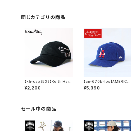
inor League BB マイナーリ
ーグベースボール MiLB 210
19a-los メンズ レディース
同じカテゴリの商品
【kh-cap2502】Keith Harin
【an-670b-los】AMERICA
g キースヘリング アート 刺繍
N NEEDLE アメリカンニード
¥2,200
¥5,390
アート ローキャップ 帽子 メン
ル MINOR LEAGUE BASE
ズキャップ レディースキャップ
ALL CAP LOS ANGELES 
フラットキャップ おしゃれ フェ
NGELS マイナー リーグ UN
ス 学生 かわいい 可愛い 黒
SEX メンズ レディース キャッ
ブラック アウトドア 人気 ブラ
プ ユニセックス
セール中の商品
ンド 中学生 高校生 大人