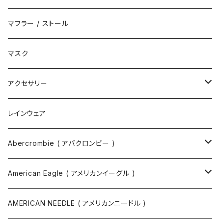
サンダル
エコバッグ / マーケットバッグ
マフラー / ストール
ブーツ
ショルダーバッグ
マスク
トートバッグ
アクセサリー
ボディバッグ
ネックレス
レインウェア
バックパック
指輪
Abercrombie ( アバクロンビー )
ツールバッグ
バングル
スウェット
American Eagle ( アメリカンイーグル )
ボディバッグ・ヒップバッグ
サングラス
カットソー
ニット
AMERICAN NEEDLE ( アメリカンニードル )