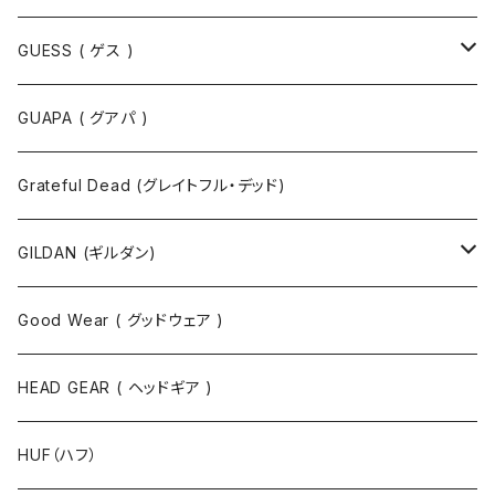
Tシャツ
GUESS ( ゲス )
半袖Tシャツ
ポロシャツ
ジャケット
GUAPA ( グアパ )
長袖Tシャツ
シャツ
Grateful Dead (グレイトフル・デッド)
タンクトップ
スウェット
GILDAN (ギルダン)
パーカ
ソックス
Good Wear ( グッドウェア )
ジャケット
HEAD GEAR ( ヘッドギア )
ニット
HUF（ハフ）