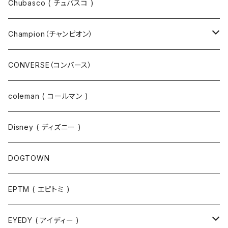
パーカー
パーカー
Chubasco ( チュバスコ )
ニット
Champion（チャンピオン）
ジャケット
スウェットパンツ
CONVERSE（コンバース）
コート
パーカー
coleman ( コールマン )
ポロシャツ
スウェット
Disney ( ディズニー )
パンツ
Tシャツ
DOGTOWN
EPTM ( エピトミ )
EYEDY ( アイディー )