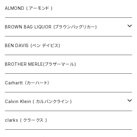
ボストンバッグ / 旅行バッグ
マスク
ニット
スウェット
ALMOND ( アーモンド )
ポーチ
ベルト
ジャケット・ブルゾン
カットソー
BROWN BAG LIQUOR (ブラウンバッグリカー)
その他
コート
パンツ
半袖Tシャツ
BEN DAVIS (ベン デイビス)
マスクコード
パンツ
ジャケット・ブルゾン
長袖Tシャツ
BROTHER MERLE(ブラザーマール)
財布 / キーケース
パーカ
コート
半袖シャツ
Carhartt （カーハート）
キーホルダー / スマホスタンド
シャツ
長袖シャツ
Calvin Klein ( カルバンクライン )
スウェット
ジャケット
clarks ( クラークス )