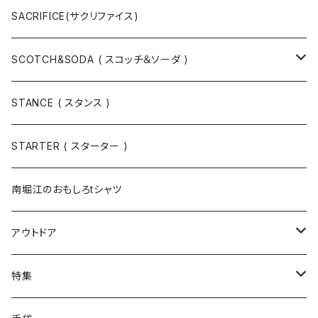
ハット
ベルト / サスペンダー
ニット
SACRIFICE(サクリファイス)
スウェット
SCOTCH&SODA ( スコッチ＆ソーダ )
Tシャツ / カットソー
トップス
STANCE ( スタンス )
半袖
手袋
ボトムス
STARTER ( スターター )
長袖
ソックス
アウター
南堀江のおもしろtシャツ
Tシャツ・カットソー
アウトドア
寝具・寝袋・ブランケット
特集