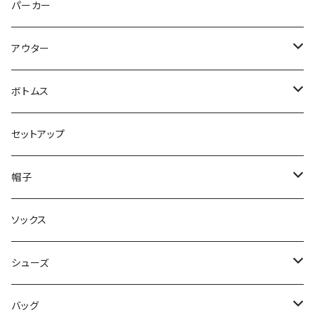
トップス
パーカー
パンツ
アウター
ジャケット
ボトムス
コート
ロングパンツ
セットアップ
ダウン
ハーフパンツ
帽子
ベスト
デニムパンツ
ニット帽 / ビーニー
ソックス
キャップ
シューズ
ハット
スニーカー
バッグ