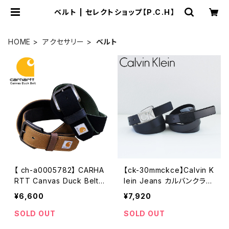
ベルト | セレクトショップ【P.C.H】
HOME
アクセサリー
ベルト
【 ch-a0005782】 CARHA
【ck-30mmckce】Calvin K
RTT Canvas Duck Belt
lein Jeans カルバンクライ
キャンバスダックベルト ワ
ン ジーンズ メンズ レザー
¥6,600
¥7,920
ークベルト ブラウン ブラッ
ベルト CKロゴ バックル レ
ク アメカジ メンズ 大きめ
ザー ベルト リバーシブル メ
SOLD OUT
SOLD OUT
かっこいい おしゃれ 人気 ブ
ンズ ブランド ロゴ文字