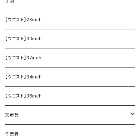
食器・調理器具
メール便送料無料★オリジナルT
手袋
半袖Tシャツ
エプロン
OUTLET!!!!!
【ウエスト】28inch
【ウエスト】30inch
【ウエスト】32inch
【ウエスト】34inch
【ウエスト】36inch
文房具
ペンケース
作業着