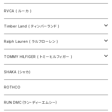
RVCA ( ルーカ )
Timber Land ( ティンバーランド )
ソックス
Ralph Lauren ( ラルフローレン )
半袖Tシャツ
シャツ
TOMMY HILFIGER ( トミーヒルフィガー )
長袖Tシャツ
帽子
ジャケット
SHAKA (シャカ)
ニットキャップ / ビーニー
キャップ
マフラー / ストール
ROTHCO
キャップ
ニットキャップ / ビーニー
シューズ
RUN DMC（ラン・ディーエムシー）