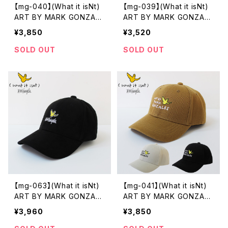
【mg-040】(What it isNt)
【mg-039】(What it isNt)
ART BY MARK GONZALE
ART BY MARK GONZALE
S マークゴンザレス 刺繍 ベ
S マークゴンザレス 刺繍 ベ
¥3,850
¥3,520
ースボールキャップ ベージ
ースボールキャップ つば裏
ュ カーキ ブラック ユニセッ
緑 ナチュラル ブラウン ブラ
SOLD OUT
SOLD OUT
クス かっこいい おしゃれ 人
ック ユニセックス かっこい
気 安い ブランド 通勤 通学
い おしゃれ 人気 安い ブラ
ンド 通勤 通学 買い物 カジ
ュアル
【mg-063】(What it isNt)
【mg-041】(What it isNt)
ART BY MARK GONZALE
ART BY MARK GONZALE
S マークゴンザレス 刺繍 ベ
S マークゴンザレス 刺繍 ベ
¥3,960
¥3,850
ースボールキャップ つば裏
ースボールキャップ つば裏