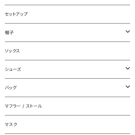
コート
ロングパンツ
セットアップ
ダウン
ハーフパンツ
帽子
ベスト
デニムパンツ
ニット帽 / ビーニー
ソックス
キャップ
シューズ
ハット
スニーカー
バッグ
サンダル
エコバッグ / マーケットバッグ
マフラー / ストール
ブーツ
ショルダーバッグ
マスク