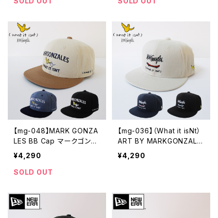
緑 ブラック ユニセックス か
緑 オフホワイト ベージュ ブ
SOLD OUT
SOLD OUT
っこいい おしゃれ 人気 安い
ラック ユニセックス かっこ
ブランド 通勤 通学 買い物
いい おしゃれ 人気 安い ブ
カジュアル メンズライク ユ
ランド 通勤 通学 買い物 カ
ニセックス
ジュアル メンズライク ユニ
セックス
【mg-048】MARK GONZA
【mg-036】（What it isNt）
LES BB Cap マークゴンザ
ART BY MARKGONZALE
レス 刺繍 ベースボールキ
S ワットイットイズント アー
¥4,290
¥4,290
ャップ つば裏 緑 ナチュラル
トバイ マークゴンザレス 刺
ネイビー ブラック ユニセッ
繍 フラット キャップ / BB C
SOLD OUT
クス かっこいい おしゃれ 人
AP ベースボールキャップ
気 安い
ユニセックス かっこいい お
しゃれ 人気 安い ブランド