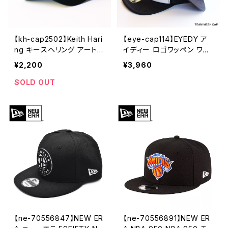
【kh-cap2502】Keith Hari
【eye-cap114】EYEDY ア
ng キースヘリング アート
イディー ロゴワッペン ワー
刺繍 アート ローキャップ
クスタイル フラットバイザー
¥2,200
¥3,960
帽子 メンズキャップ レディ
メッシュキャップ 帽子 カジ
ースキャップ フラットキャッ
ュアル ストリート
SOLD OUT
プ おしゃれ フェス 学生 か
わいい 可愛い 黒 ブラック
アウトドア 人気 ブランド 中
学生 高校生 大人
【ne-70556847】NEW ER
【ne-70556891】NEW ER