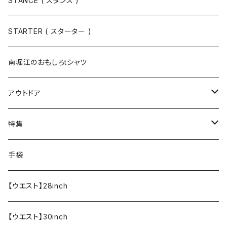
STANCE ( スタンス )
半袖
手袋
ボトムス
STARTER ( スターター )
長袖
ソックス
アウター
南堀江のおもしろtシャツ
Tシャツ・カットソー
アウトドア
寝具・寝袋・ブランケット
特集
食器・調理器具
メール便送料無料★オリジナルT
手袋
半袖Tシャツ
エプロン
OUTLET!!!!!
【ウエスト】28inch
【ウエスト】30inch