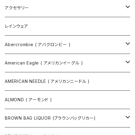
トートバッグ
アクセサリー
ボディバッグ
ネックレス
レインウェア
バックパック
指輪
Abercrombie ( アバクロンビー )
ツールバッグ
バングル
スウェット
American Eagle ( アメリカンイーグル )
ボディバッグ・ヒップバッグ
サングラス
カットソー
ニット
AMERICAN NEEDLE ( アメリカンニードル )
ボストンバッグ / 旅行バッグ
マスク
ニット
スウェット
ALMOND ( アーモンド )
ポーチ
ベルト
ジャケット・ブルゾン
カットソー
BROWN BAG LIQUOR (ブラウンバッグリカー)