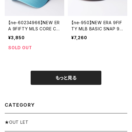
【ne-60234966】NEW ER
【ne-950】NEW ERA 9FIF
A 9FIFTY MLS CORE CL
TY MLB BASIC SNAP 95
ASSIC 2 0 MINUNI OTC
0 LOSDOD OTC 1159104
¥3,850
¥7,260
DBL ニューエラ キャップ バ
6 ロサンゼルス・ドジャース
スケットボール ロゴ ベース
キャップ CAP 帽子 ユニセ
SOLD OUT
ボールキャップ サックス ブ
ックス スナップバック
ルー 水色
もっと見る
CATEGORY
★OUT LET