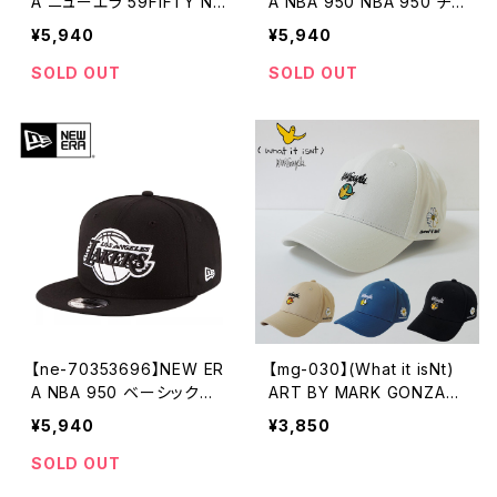
A ニューエラ 59FIFTY NB
A NBA 950 NBA 950 チ
A ブルックリン・ネッツ ブラ
ーム カラー フラットバイザ
¥5,940
¥5,940
ック キャップ キャップ メン
ー ニューエラ バスケットボ
ズ レディース キャップ
ール バスケ キャップ メンズ
SOLD OUT
SOLD OUT
レディース キャップ ユニセ
ックス
【ne-70353696】NEW ER
【mg-030】(What it isNt)
A NBA 950 ベーシックロ
ART BY MARK GONZALE
ゴスナップバック-LA LAKE
S マークゴンザレス 刺繍 ベ
¥5,940
¥3,850
RS フラットバイザー ニュー
ースボールキャップ アイボ
エラ バスケットボール バス
リー ベージュ ブルー ブラッ
SOLD OUT
ケ キャップ メンズ レディー
ク ユニセックス かっこいい