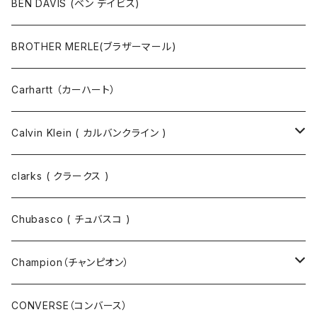
その他
コート
パンツ
半袖Tシャツ
BEN DAVIS (ベン デイビス)
マスクコード
パンツ
ジャケット・ブルゾン
長袖Tシャツ
BROTHER MERLE(ブラザーマール)
財布 / キーケース
パーカ
コート
半袖シャツ
Carhartt （カーハート）
キーホルダー / スマホスタンド
シャツ
長袖シャツ
Calvin Klein ( カルバンクライン )
スウェット
ジャケット
clarks ( クラークス )
パーカー
パーカー
Chubasco ( チュバスコ )
ニット
Champion（チャンピオン）
ジャケット
スウェットパンツ
CONVERSE（コンバース）