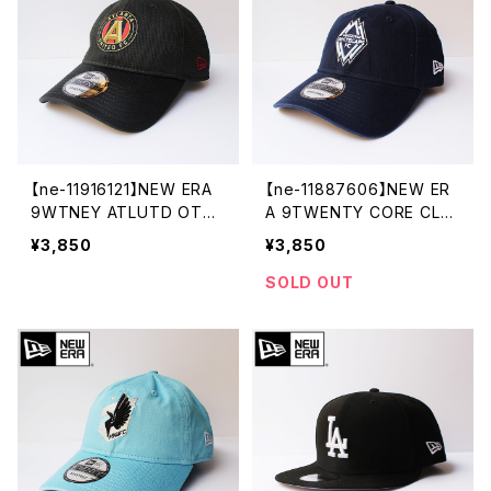
【ne-11916121】NEW ERA
【ne-11887606】NEW ER
9WTNEY ATLUTD OTC
A 9TWENTY CORE CLA
CAP ニューエラ キャップ サ
SSIC VANWHI OCB キャ
¥3,850
¥3,850
ッカー ロゴ ベースボール
ップ MLS バンクーバー・ホ
キャップ ブラック 黒 刺繍
ワイトキャップス ニューエラ
SOLD OUT
メンズ レディース キャップ
キャップ
帽子