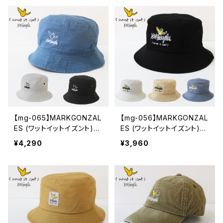
ス キャップ
おしゃれ 人気 安い ブランド
通勤 通学 買い物 カジュア
ル メンズライク ユニセック
ス
【mg-065】MARKGONZAL
【mg-056】MARKGONZAL
ES (ワットイットイズント)
ES (ワットイットイズント)
アートバイ マークゴンザレ
アートバイ マークゴンザレ
¥4,290
¥3,960
ス 刺繍 バケット ハット / H
ス 刺繍 バケット ハット / H
AT ユニセックス Angel lo
AT ユニセックス Angel lo
go Bucket Hat かっこいい
go Bucket Hat かっこいい
おしゃれ 人気 安い ブランド
おしゃれ 人気 安い ブランド
通勤 通学 買い物 カジュア
通勤 通学 買い物 カジュア
ル
ル メンズライク ユニセック
ス