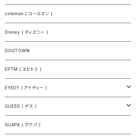
コート
パーカー
coleman ( コールマン )
ポロシャツ
スウェット
Disney ( ディズニー )
パンツ
Tシャツ
DOGTOWN
EPTM ( エピトミ )
EYEDY ( アイディー )
Tシャツ
GUESS ( ゲス )
半袖Tシャツ
ポロシャツ
ジャケット
GUAPA ( グアパ )