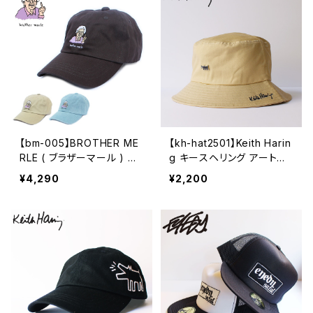
クス
【bm-005】BROTHER ME
【kh-hat2501】Keith Harin
RLE ( ブラザーマール ) ブ
g キースヘリング アートロ
ラザーマール キャップ BRO
ゴ メタルバッジ バケットハ
¥4,290
¥2,200
THER MERLE Betty emb
ット メンズ レディース おし
DAD CAP 帽子 ハット メン
ゃれ フェス 学生 かわいい
ズ レディース
可愛い ベージュ アウトドア