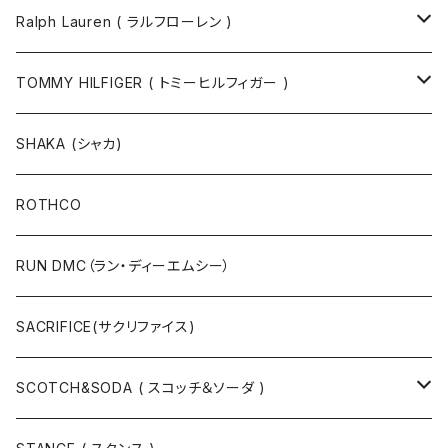
ソックス
Ralph Lauren ( ラルフローレン )
半袖Tシャツ
シャツ
TOMMY HILFIGER ( トミーヒルフィガー )
長袖Tシャツ
帽子
ジャケット
SHAKA (シャカ)
ニットキャップ / ビーニー
キャップ
マフラー / ストール
ROTHCO
キャップ
ニットキャップ / ビーニー
シューズ
RUN DMC（ラン・ディーエムシー）
ハット
ベルト / サスペンダー
ニット
SACRIFICE(サクリファイス)
スウェット
SCOTCH&SODA ( スコッチ＆ソーダ )
Tシャツ / カットソー
トップス