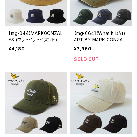
【mg-044】MARKGONZAL
【mg-064】(What it isNt)
ES (ワットイットイズント)
ART BY MARK GONZALE
アートバイ マークゴンザレ
S マークゴンザレス 刺繍 ベ
¥4,180
¥3,960
ス 刺繍 バケット ハット / H
ースボールキャップ ブラウ
AT ユニセックス ブラック
ン グリーン ネイビー ブラッ
SOLD OUT
ブラウン ネイビー ホワイト
ク ユニセックス かっこいい
ナチュラル かっこいい おし
ゃれ 人気 安い ブランド 通
勤 通学 買い物 カジュアル
メンズライク ユニセックス