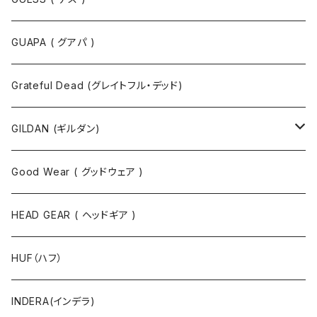
半袖Tシャツ
ポロシャツ
ジャケット
GUAPA ( グアパ )
長袖Tシャツ
シャツ
Grateful Dead (グレイトフル・デッド)
タンクトップ
スウェット
GILDAN (ギルダン)
パーカ
ソックス
Good Wear ( グッドウェア )
ジャケット
HEAD GEAR ( ヘッドギア )
ニット
HUF（ハフ）
ボトムス
INDERA(インデラ)