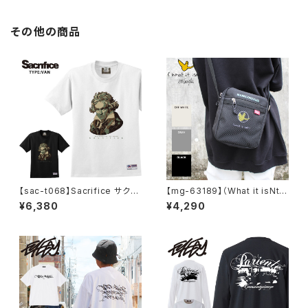
その他の商品
【sac-t068】Sacrifice サクリ
【mg-63189】（What it isNt）
ファイス TYPE VAN 大きいサイ
ART BY MARKGONZALES /
¥6,380
¥4,290
ズ メンズ Tシャツ 半袖 Tシャツ
(ワットイットイズント) アートバ
M L XL 半袖Tシャツ デザイン
イ マークゴンザレス ゴンバト ス
プリント かっこいい おしゃれ
クエア BOX ショルダーバッグ
アウトドア メンズ レディース