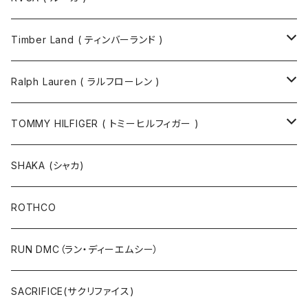
Timber Land ( ティンバーランド )
ソックス
Ralph Lauren ( ラルフローレン )
半袖Tシャツ
シャツ
TOMMY HILFIGER ( トミーヒルフィガー )
長袖Tシャツ
帽子
ジャケット
SHAKA (シャカ)
ニットキャップ / ビーニー
キャップ
マフラー / ストール
ROTHCO
キャップ
ニットキャップ / ビーニー
シューズ
RUN DMC（ラン・ディーエムシー）
ハット
ベルト / サスペンダー
ニット
SACRIFICE(サクリファイス)