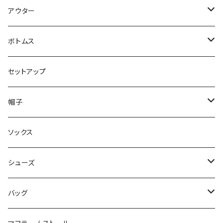
パンツ
アウター
ジャケット
ボトムス
コート
ロングパンツ
セットアップ
ダウン
ハーフパンツ
帽子
ベスト
デニムパンツ
ニット帽 / ビーニー
ソックス
キャップ
シューズ
ハット
スニーカー
バッグ
サンダル
エコバッグ / マーケットバッグ