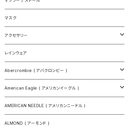
マフラー / ストール
ブーツ
ショルダーバッグ
マスク
トートバッグ
アクセサリー
ボディバッグ
ネックレス
レインウェア
バックパック
指輪
Abercrombie ( アバクロンビー )
ツールバッグ
バングル
スウェット
American Eagle ( アメリカンイーグル )
ボディバッグ・ヒップバッグ
サングラス
カットソー
ニット
AMERICAN NEEDLE ( アメリカンニードル )
ボストンバッグ / 旅行バッグ
マスク
ニット
スウェット
ALMOND ( アーモンド )