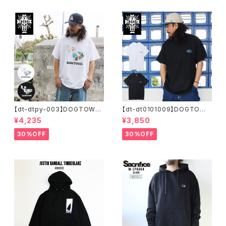
【dt-dtpy-003】DOGTOWN
【dt-dt0101009】DOGTOWN
ドッグタウン POPEYE SKATE
ドッグタウン D.T.S. POCKET
¥4,235
¥3,850
S/S T-SHIRTS ポパイ 半袖 シ
S/S T-SHIRTS 半袖 ショート
ョートスリーブT 大きいサイズ
スリーブT 大きいサイズ 半袖 M
30%OFF
30%OFF
半袖 M L XL 大きめ デザイン
L XL 大きめ デザイン プリント
プリント
かっこいい