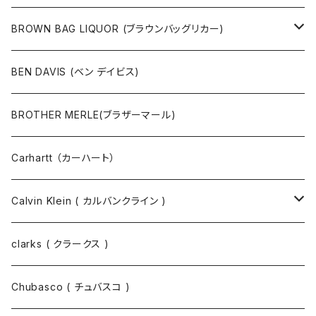
ポーチ
ベルト
ジャケット・ブルゾン
カットソー
BROWN BAG LIQUOR (ブラウンバッグリカー)
その他
コート
パンツ
半袖Tシャツ
BEN DAVIS (ベン デイビス)
マスクコード
パンツ
ジャケット・ブルゾン
長袖Tシャツ
BROTHER MERLE(ブラザーマール)
財布 / キーケース
パーカ
コート
半袖シャツ
Carhartt （カーハート）
キーホルダー / スマホスタンド
シャツ
長袖シャツ
Calvin Klein ( カルバンクライン )
スウェット
ジャケット
clarks ( クラークス )
パーカー
パーカー
Chubasco ( チュバスコ )