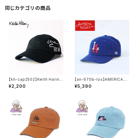
ャップ ユニセックス かっこいい
おしゃれ 人気 安い ブランド
同じカテゴリの商品
【kh-cap2502】Keith Haring
【an-670b-los】AMERICAN
キースヘリング アート 刺繍 ア
NEEDLE アメリカンニードル M
¥2,200
¥5,390
ート ローキャップ 帽子 メンズキ
INOR LEAGUE BASEBALL C
ャップ レディースキャップ フラッ
AP LOS ANGELES ANGELS
トキャップ おしゃれ フェス 学生
マイナー リーグ UNISEX メン
かわいい 可愛い 黒 ブラック ア
ズ レディース キャップ ユニセッ
ウトドア 人気 ブランド 中学生
クス
高校生 大人