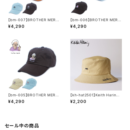
【bm-007】BROTHER MERL
【bm-006】BROTHER MERL
E ( ブラザーマール ) ブラザーマ
E ( ブラザーマール ) ブラザーマ
¥4,290
¥4,290
ール キャップ Reggie emb D
ール キャップ Bird emb DAD
AD CAP ローキャップ 帽子 ハ
CAP ローキャップ 帽子 ハット
ット 刺繍 メンズ レディース ユニ
刺繍 メンズ レディース ユニセッ
セックス
クス
【bm-005】BROTHER MERL
【kh-hat2501】Keith Haring
E ( ブラザーマール ) ブラザーマ
キースヘリング アートロゴ メタ
¥4,290
¥2,200
ール キャップ BROTHER MER
ルバッジ バケットハット メンズ
LE Betty emb DAD CAP 帽
レディース おしゃれ フェス 学生
子 ハット メンズ レディース
かわいい 可愛い ベージュ アウ
トドア
セール中の商品