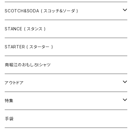
スウェット
SCOTCH&SODA ( スコッチ＆ソーダ )
Tシャツ / カットソー
トップス
STANCE ( スタンス )
半袖
手袋
ボトムス
STARTER ( スターター )
長袖
ソックス
アウター
南堀江のおもしろtシャツ
Tシャツ・カットソー
アウトドア
寝具・寝袋・ブランケット
特集
食器・調理器具
メール便送料無料★オリジナルT
手袋