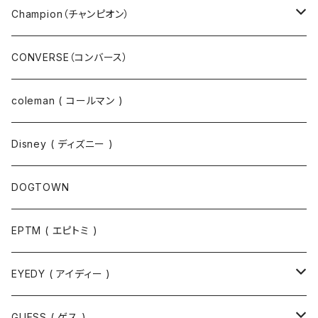
ニット
Champion（チャンピオン）
ジャケット
スウェットパンツ
CONVERSE（コンバース）
コート
パーカー
coleman ( コールマン )
ポロシャツ
スウェット
Disney ( ディズニー )
パンツ
Tシャツ
DOGTOWN
EPTM ( エピトミ )
EYEDY ( アイディー )
Tシャツ
GUESS ( ゲス )