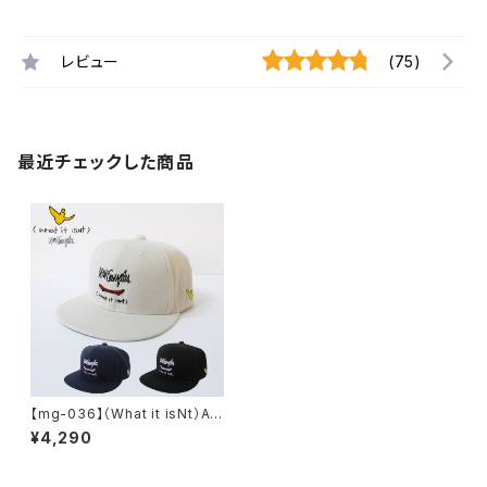
レビュー
(75)
最近チェックした商品
【mg-036】（What it isNt）AR
T BY MARKGONZALES ワッ
¥4,290
トイットイズント アートバイ マー
クゴンザレス 刺繍 フラット キャ
ップ / BB CAP ベースボールキ