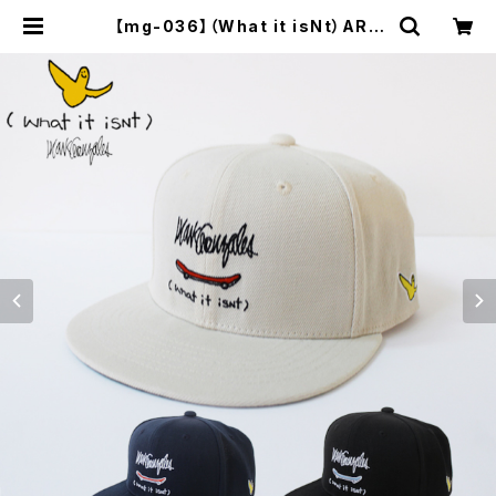
【mg-036】（What it isNt）ART
BY MARKGONZALES ワットイッ
トイズント アートバイ マークゴンザ
レス 刺繍 フラット キャップ / BB CA
P ベースボールキャップ ユニセックス
かっこいい おしゃれ 人気 安い ブラン
ド | セレクトショップ【P.C.H】