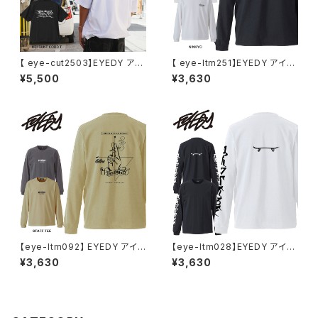
【 eye-cut2503】EYEDY アイ
【 eye-ltm251】EYEDY アイデ
ディー UBI SUNT CORD T メ
ィー 大きいサイズ メンズ ロング
¥5,500
¥3,630
ンズ レディース ユニセックス リ
Tシャツ NINKYO ロンT 長袖
ラックスフィット Tシャツ 裾しぼ
M L XL XXL XXXL Tシャツ デ
り カットソー ブランド おしゃれ
ザイン プリント Tシャツ WHIT
ストリート
E BLACK ホワイト ブラック
【eye-ltm092】 EYEDY アイデ
【eye-ltm028】EYEDY アイデ
ィー 大きいサイズ メンズ ロング
ィー 大きいサイズ メンズ ロング
¥3,630
¥3,630
Tシャツ STAFF TEE ロンT ロ
tシャツ ロンt SANSKRIT ブラ
ゴ 長袖 M L XL XXL XXXL T
ンド M L XL XXL XXXL
シャツ ゆったり ロンティー 長袖
Tシャツ