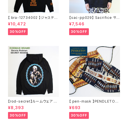
【 bra-12734002 】ジャスティ
【sac-pp029】 Sacrifice サク
ンティンバーレイク Justin Ran
リファイス 大きいサイズ メンズ
¥10,472
¥7,546
dall Timberlake MAN OF T
ユニセックス スウェット パーカ
HE WOODS パーカー フーディ
ー 窓グラフィック 長袖 M L XL
30%OFF
30%OFF
ー アーティスト スウェットパー
XXL 2L 大きめ 長袖Tシャツ デ
カ ブラック M L XL
ザイン プリント かっこいい おし
ゃれ 人気 安い ブランド ビッグ
サイズ ビッグシルエット 黒 通勤
通学 秋冬
【rod-secret】ルームウェア フ
【 pen-mask 】PENDLETON
ーディー アーティスト バンド ア
ペンドルトン ファッションマス
¥8,393
¥693
ウトドア RODMAN BRAND ロ
ク アウトドア フリーサイズ アウ
ッドマンブランド Dennis Rod
トドア 通勤 通学 通気性 マスク
30%OFF
30%OFF
man RODAMAN SECRET H
乾燥しない 蒸れない
OODIE デニスロッドマン ヘッド
パーカー デニスロッドマン NBA