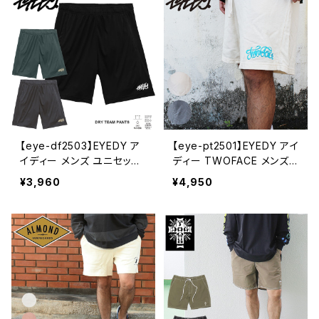
こいい 人気 安い アウトドア
ゃれ ストリート コットン ス
ケート スケボー 通勤 通学
アメカジ M L XL XXL かっ
こいい 人気 安い アウトドア
【eye-df2503】EYEDY ア
【eye-pt2501】EYEDY アイ
イディー メンズ ユニセック
ディー TWOFACE メンズ
ス HAND 吸水速乾素材 吸
レディース ユニセックス ラ
¥3,960
¥4,950
水速乾性 UVケア スポーツ
グランスリーブ カットソー
ランニング フェス ショート
ブランド おしゃれ ストリート
パンツ ハーフパンツ ブラン
コットン スケート スケボー
ド