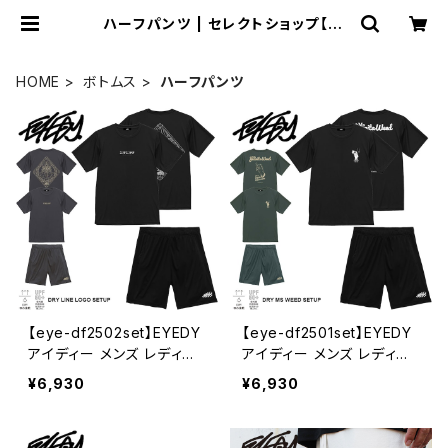
ハーフパンツ | セレクトショップ【P.
C.H】
HOME
ボトムス
ハーフパンツ
【eye-df2502set】EYEDY
【eye-df2501set】EYEDY
アイディー メンズ レディー
アイディー メンズ レディー
ス ユニセックス 上下セット
ス ユニセックス 上下セット
¥6,930
¥6,930
アクロポリス調 吸水速乾素
HAND 吸水速乾素材 ス
材 スポーツ ランニング フェ
ポーツ ランニング フェス 半
ス 半袖 M L XL XXL かっ
袖 カットソー ブランド おし