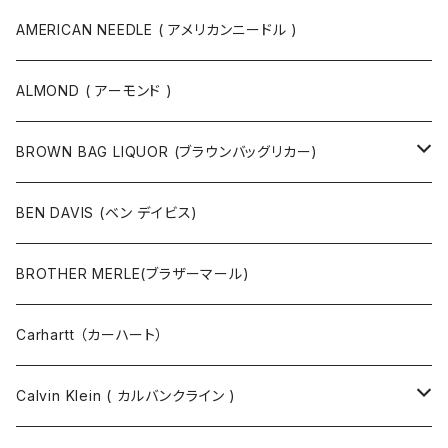
ボディバッグ・ヒップバッグ
サングラス
カットソー
ニット
AMERICAN NEEDLE ( アメリカンニードル )
ボストンバッグ / 旅行バッグ
マスク
ニット
スウェット
ALMOND ( アーモンド )
ポーチ
ベルト
ジャケット・ブルゾン
カットソー
BROWN BAG LIQUOR (ブラウンバッグリカー)
その他
コート
パンツ
半袖Tシャツ
BEN DAVIS (ベン デイビス)
マスクコード
パンツ
ジャケット・ブルゾン
長袖Tシャツ
BROTHER MERLE(ブラザーマール)
財布 / キーケース
パーカ
コート
半袖シャツ
Carhartt （カーハート）
キーホルダー / スマホスタンド
シャツ
長袖シャツ
Calvin Klein ( カルバンクライン )