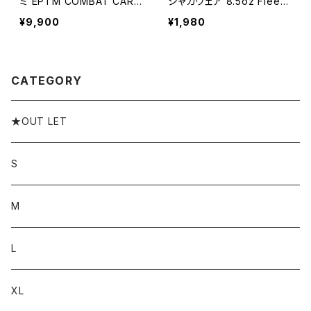
ミ EPTM COMBAT CARG
シャカウェア 8.5oz Fleec
O SHORTS - BLACK EP1
e Jogger Shorts フリース
¥9,900
¥1,980
0342 コンバットショーツ ア
ジョガーショーツ メンズ ス
メリカ 人気 ブランド 安い
ウェット ショートパンツ ハ
ストリート 通勤 通学 モード
ーフパンツ スウェットパンツ
アメカジ HIPHOP
短パン
CATEGORY
★OUT LET
S
M
L
XL