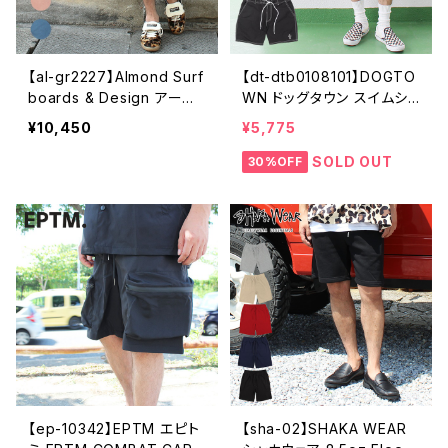
【al-gr2227】Almond Surf
【dt-dtb0108101】DOGTO
boards & Design アーモ
WN ドッグタウン スイムショ
ンドサーフボードデザイン K
ーツ
¥10,450
¥5,775
EEP IT SIMPLE SWEAT
メンズ レディース ナチュラ
SOLD OUT
30%OFF
ル グラス ネイビー
【ep-10342】EPTM エピト
【sha-02】SHAKA WEAR