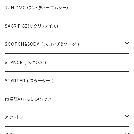
キャップ
ニットキャップ / ビーニー
シューズ
RUN DMC（ラン・ディーエムシー）
ハット
ベルト / サスペンダー
ニット
SACRIFICE(サクリファイス)
スウェット
SCOTCH&SODA ( スコッチ＆ソーダ )
Tシャツ / カットソー
トップス
STANCE ( スタンス )
半袖
手袋
ボトムス
STARTER ( スターター )
長袖
ソックス
アウター
南堀江のおもしろtシャツ
Tシャツ・カットソー
アウトドア