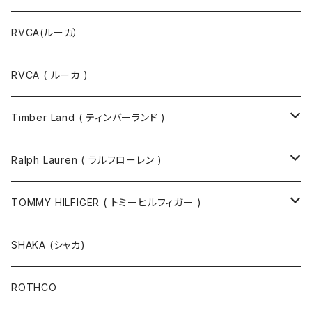
RVCA(ルーカ）
RVCA ( ルーカ )
Timber Land ( ティンバーランド )
ソックス
Ralph Lauren ( ラルフローレン )
半袖Tシャツ
シャツ
TOMMY HILFIGER ( トミーヒルフィガー )
長袖Tシャツ
帽子
ジャケット
SHAKA (シャカ)
ニットキャップ / ビーニー
キャップ
マフラー / ストール
ROTHCO