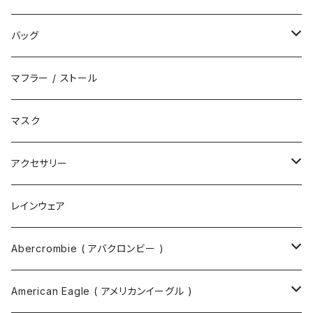
ハット
スニーカー
バッグ
サンダル
エコバッグ / マーケットバッグ
マフラー / ストール
ブーツ
ショルダーバッグ
マスク
トートバッグ
アクセサリー
ボディバッグ
ネックレス
レインウェア
バックパック
指輪
Abercrombie ( アバクロンビー )
ツールバッグ
バングル
スウェット
American Eagle ( アメリカンイーグル )