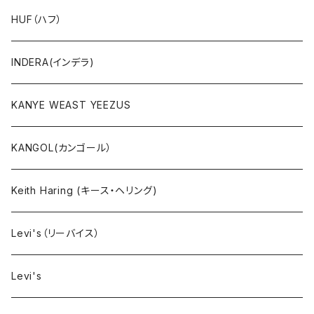
ニット
HUF（ハフ）
ボトムス
INDERA(インデラ)
セットアップ
KANYE WEAST YEEZUS
小物・雑貨
KANGOL(カンゴール）
タンクトップ
Keith Haring (キース・ヘリング)
コート
Levi's（リーバイス）
靴下
Levi's