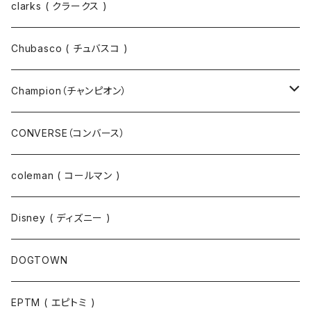
スウェット
ジャケット
clarks ( クラークス )
パーカー
パーカー
Chubasco ( チュバスコ )
ニット
Champion（チャンピオン）
ジャケット
スウェットパンツ
CONVERSE（コンバース）
コート
パーカー
coleman ( コールマン )
ポロシャツ
スウェット
Disney ( ディズニー )
パンツ
Tシャツ
DOGTOWN
EPTM ( エピトミ )