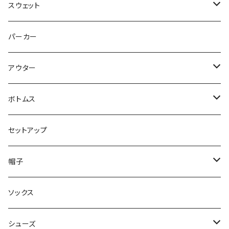
スウェット
トップス
パーカー
パンツ
アウター
ジャケット
ボトムス
コート
ロングパンツ
セットアップ
ダウン
ハーフパンツ
帽子
ベスト
デニムパンツ
ニット帽 / ビーニー
ソックス
キャップ
シューズ