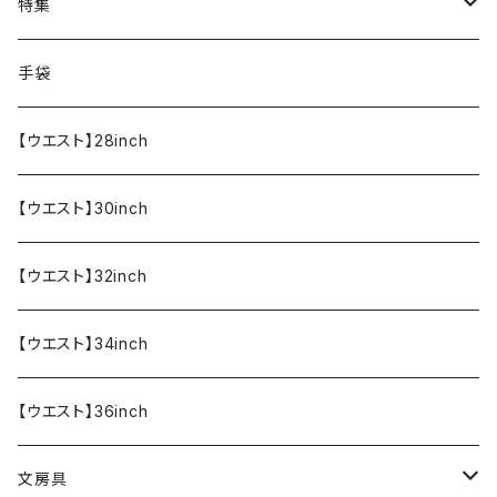
寝具・寝袋・ブランケット
特集
食器・調理器具
メール便送料無料★オリジナルT
手袋
半袖Tシャツ
エプロン
OUTLET!!!!!
【ウエスト】28inch
【ウエスト】30inch
【ウエスト】32inch
【ウエスト】34inch
【ウエスト】36inch
文房具