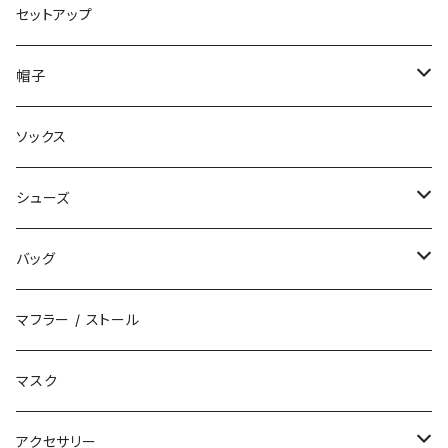
コート
ロングパンツ
セットアップ
ダウン
ハーフパンツ
帽子
ベスト
デニムパンツ
ニット帽 / ビーニー
ソックス
キャップ
シューズ
ハット
スニーカー
バッグ
サンダル
エコバッグ / マーケットバッグ
マフラー / ストール
ブーツ
ショルダーバッグ
マスク
トートバッグ
アクセサリー