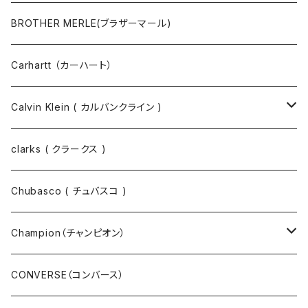
マスクコード
パンツ
ジャケット・ブルゾン
長袖Tシャツ
BROTHER MERLE(ブラザーマール)
財布 / キーケース
パーカ
コート
半袖シャツ
Carhartt （カーハート）
キーホルダー / スマホスタンド
シャツ
長袖シャツ
Calvin Klein ( カルバンクライン )
スウェット
ジャケット
clarks ( クラークス )
パーカー
パーカー
Chubasco ( チュバスコ )
ニット
Champion（チャンピオン）
ジャケット
スウェットパンツ
CONVERSE（コンバース）