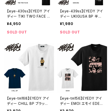
【eye-430ss】EYEDY アイ
【eye-439ss】EYEDY アイ
ディー TIKI TWO FACE ハ
ディー UKIGUSA BP 半袖
ワイの神様 ティキ ショート
tシャツ 大きいサイズ メンズ
¥4,950
¥1,980
スリーブTシャツ 大きいサイ
レディース WHTIE BLACK
ズ WHTIE BLACK ホワイト
ホワイト ブラック ブラックパ
SOLD OUT
SOLD OUT
ブラック
ンサー 半袖 プリント
【eye-tm168】EYEDY アイ
【eye-tm156】EYEDY アイ
ディー CHILL BP ブラック
ディー EMOI エモイ EDEN
パンサー ショートスリーブT
エデン ビッグサイズT 大き
¥2,970
¥2,970