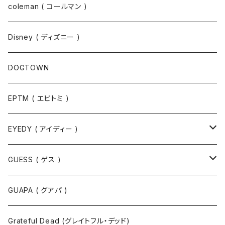
コート
パーカー
coleman ( コールマン )
ポロシャツ
スウェット
Disney ( ディズニー )
パンツ
Tシャツ
DOGTOWN
EPTM ( エピトミ )
EYEDY ( アイディー )
Tシャツ
GUESS ( ゲス )
半袖Tシャツ
ポロシャツ
ジャケット
GUAPA ( グアパ )
長袖Tシャツ
シャツ
Grateful Dead (グレイトフル・デッド)