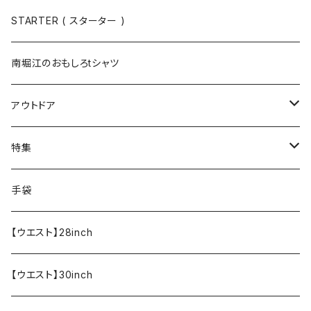
半袖
手袋
ボトムス
STARTER ( スターター )
長袖
ソックス
アウター
南堀江のおもしろtシャツ
Tシャツ・カットソー
アウトドア
寝具・寝袋・ブランケット
特集
食器・調理器具
メール便送料無料★オリジナルT
手袋
半袖Tシャツ
エプロン
OUTLET!!!!!
【ウエスト】28inch
【ウエスト】30inch