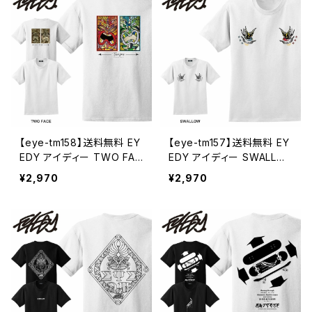
【eye-tm158】送料無料 EY
【eye-tm157】送料無料 EY
EDY アイディー TWO FAC
EDY アイディー SWALLO
E ハワイの神様 ティキ ショ
W スワロー つばめ メンズ
¥2,970
¥2,970
ートスリーブTシャツ 大きい
ユニセックス 半袖 tシャツ
サイズ メンズ 半袖 tシャツ
XL XXL XXXL
ブランド