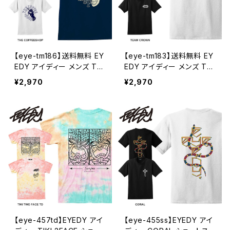
【eye-tm186】送料無料 EY
【eye-tm183】送料無料 EY
EDY アイディー メンズ TH
EDY アイディー メンズ TE
E COFEESHOP 架空のコ
AM CROWN 半袖 tシャツ
¥2,970
¥2,970
ーヒーショップ 半袖 tシャツ
ブランド 大きいサイズ おし
ブランド 大きいサイズ おし
ゃれ ストリート 綿 コットン
ゃれ ストリート 綿 コットン
スケート XL XXL XXXL
【eye-457td】EYEDY アイ
【eye-455ss】EYEDY アイ