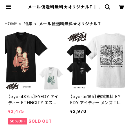
メール便送料無料★オリジナルT | セ
レクトショップ【P.C.H】
HOME
特集
メール便送料無料★オリジナルT
【eye-437ss】EYEDY アイ
【eye-tm185】送料無料 EY
ディー ETHNCITY エスニ
EDY アイディー メンズ TIK
クティ 民族 ショートスリー
I TWO FACE ティキ 半袖 t
¥2,475
¥2,970
ブTシャツ 大きいサイズ W
シャツ ブランド 大きいサイ
HTIE BLACK ホワイト ブラ
ズ おしゃれ ストリート 綿
SOLD OUT
50%OFF
ック ブ半袖 プリント
コットン スケート XL XXL