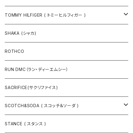
半袖Tシャツ
シャツ
TOMMY HILFIGER ( トミーヒルフィガー )
長袖Tシャツ
帽子
ジャケット
SHAKA (シャカ)
ニットキャップ / ビーニー
キャップ
マフラー / ストール
ROTHCO
キャップ
ニットキャップ / ビーニー
シューズ
RUN DMC（ラン・ディーエムシー）
ハット
ベルト / サスペンダー
ニット
SACRIFICE(サクリファイス)
スウェット
SCOTCH&SODA ( スコッチ＆ソーダ )
Tシャツ / カットソー
トップス
STANCE ( スタンス )