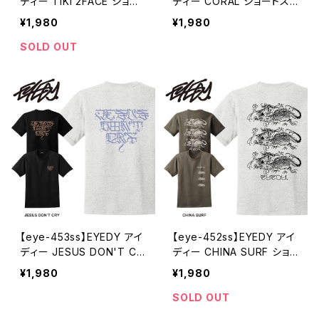
ディー TIKI 2FACE ショー
ディー CORAL ショートスリ
トスリーブTシャツ メンズ レ
ーブTシャツ メンズ レディ
¥1,980
¥1,980
ディース ユニセックス 大き
ース ユニセックス 大きいサ
いサイズ WHITE BLACK
イズ WHITE BLACK ホワ
SOLD OUT
ホワイト ブラック ショートス
イト ブラック ショートスリー
リーブ
ブ半袖 プリント
【eye-453ss】EYEDY アイ
【eye-452ss】EYEDY アイ
ディー JESUS DON'T CR
ディー CHINA SURF ショ
Y ショートスリーブTシャツ
ートスリーブTシャツ メンズ
¥1,980
¥1,980
メンズ レディース ユニセッ
レディース ユニセックス 大
クス 大きいサイズ ASH BL
きいサイズ WHTIE BLACK
SOLD OUT
ACK アッシュ ブラック ショ
ホワイト ブラック ブ半袖