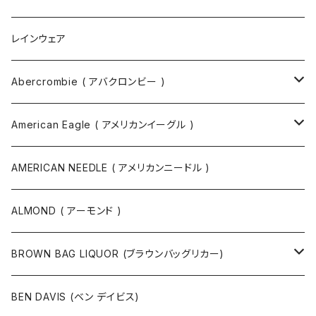
ボディバッグ
ネックレス
レインウェア
バックパック
指輪
Abercrombie ( アバクロンビー )
ツールバッグ
バングル
スウェット
American Eagle ( アメリカンイーグル )
ボディバッグ・ヒップバッグ
サングラス
カットソー
ニット
AMERICAN NEEDLE ( アメリカンニードル )
ボストンバッグ / 旅行バッグ
マスク
ニット
スウェット
ALMOND ( アーモンド )
ポーチ
ベルト
ジャケット・ブルゾン
カットソー
BROWN BAG LIQUOR (ブラウンバッグリカー)
その他
コート
パンツ
半袖Tシャツ
BEN DAVIS (ベン デイビス)