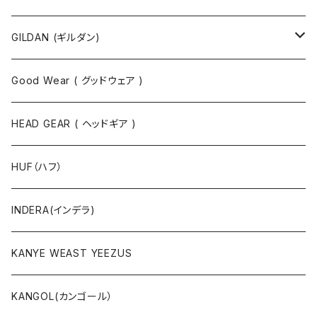
タンクトップ
スウェット
GILDAN (ギルダン)
パーカ
ソックス
Good Wear ( グッドウェア )
ジャケット
HEAD GEAR ( ヘッドギア )
ニット
HUF（ハフ）
ボトムス
INDERA(インデラ)
セットアップ
KANYE WEAST YEEZUS
小物・雑貨
KANGOL(カンゴール）