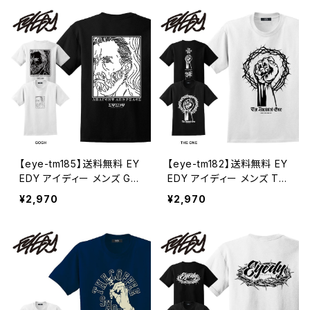
XXXL 3l 半袖Tシャツ
【eye-tm185】送料無料 EY
【eye-tm182】送料無料 EY
EDY アイディー メンズ GO
EDY アイディー メンズ TH
GH ゴッホ 半袖 tシャツ ブ
E ONE こぶしグラフィック
¥2,970
¥2,970
ランド 大きいサイズ おしゃ
半袖 tシャツ ブランド 大き
れ ストリート 綿 コットン ス
いサイズ おしゃれ ストリー
ケート XL XXL XXXL 3l
ト 綿 コットン スケート XL
半袖Tシャツ
XXL XXXL 3l