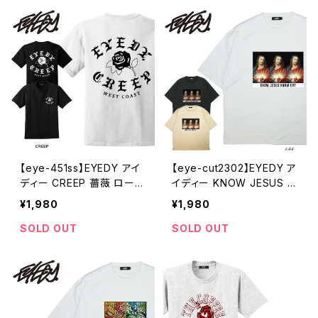
ートスリーブ
【eye-451ss】EYEDY アイ
【eye-cut2302】EYEDY ア
ディー CREEP 薔薇 ローズ
イディー KNOW JESUS K
ロック ショートスリーブTシ
NOW CRY J.J.J ショート
¥1,980
¥1,980
ャツ 大きいサイズ WHTIE
スリーブTシャツ 大きいサイ
BLACK ホワイト ブラック
ズ WHTIE BEIGE BLACK
SOLD OUT
SOLD OUT
ブ半袖 プリント かっこいい
ホワイト ベージュ ブラック
おしゃれ 人気