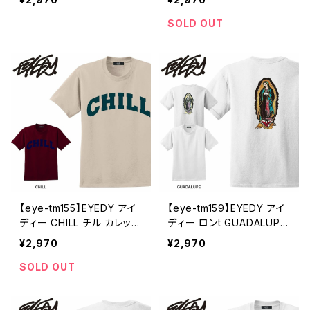
シャツ 大きいサイズ 半袖T
いサイズ 半袖 tシャツ メン
シャツ メンズ レディース お
ズ レディース おしゃれ スト
SOLD OUT
しゃれ ストリート
リート 綿 コットン
【eye-tm155】EYEDY アイ
【eye-tm159】EYEDY アイ
ディー CHILL チル カレッジ
ディー ロンt GUADALUPE
T カレッジTシャツ 半袖 tシ
メキシコ 聖母マリア ショー
¥2,970
¥2,970
ャツ 大きいサイズ メンズ レ
トスリーブTシャツ 大きいサ
ディース おしゃれ ストリー
イズ メンズ 半袖 tシャツ ブ
SOLD OUT
ト 綿 コットン スケート
ランド おしゃれ