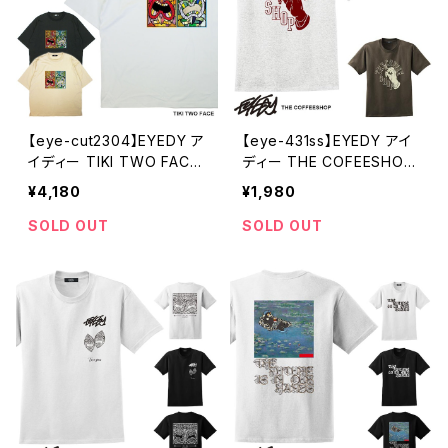
【eye-cut2304】EYEDY ア
【eye-431ss】EYEDY アイ
イディー TIKI TWO FACE
ディー THE COFEESHOP
ハワイの神様 ティキ ショー
架空のコーヒーショップ シ
¥4,180
¥1,980
トスリーブTシャツ 大きいサ
ョートスリーブTシャツ 大き
イズ WHTIE BEIGE BLAC
いサイズ ASH CHARCOAL
SOLD OUT
SOLD OUT
K ホワイト ベージュ ブラッ
ビッグサイズ ストリート系