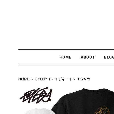
HOME
ABOUT
BLO
HOME
EYEDY ( アイディー )
Tシャツ