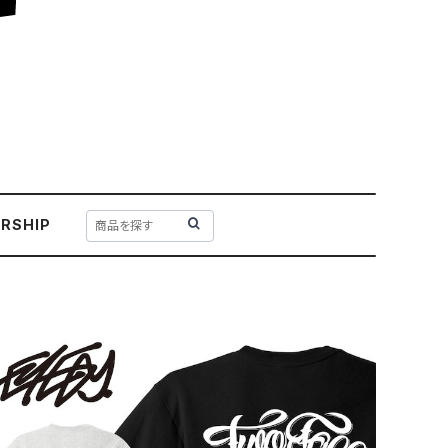
RSHIP