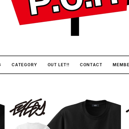
G
CATEGORY
OUT LET!!
CONTACT
MEMBE