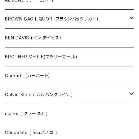
ポーチ
ベルト
ジャケット・ブルゾン
カットソー
BROWN BAG LIQUOR (ブラウンバッグリカー)
その他
コート
パンツ
半袖Tシャツ
BEN DAVIS (ベン デイビス)
マスクコード
パンツ
ジャケット・ブルゾン
長袖Tシャツ
BROTHER MERLE(ブラザーマール)
財布 / キーケース
パーカ
コート
半袖シャツ
Carhartt （カーハート）
キーホルダー / スマホスタンド
シャツ
長袖シャツ
Calvin Klein ( カルバンクライン )
スウェット
ジャケット
clarks ( クラークス )
パーカー
パーカー
Chubasco ( チュバスコ )