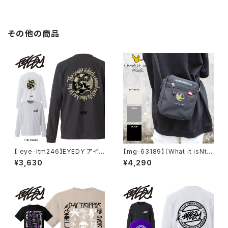
OODIE デニスロッドマン ヘッド
パーカー デニスロッドマン NBA
その他の商品
【 eye-ltm246】EYEDY アイデ
【mg-63189】（What it isNt）
ィー 大きいサイズ メンズ ロング
ART BY MARKGONZALES /
¥3,630
¥4,290
Tシャツ THE SNAKE ロンT 長
(ワットイットイズント) アートバ
袖 M L XL XXL XXXL Tシャツ
イ マークゴンザレス ゴンバト ス
デザイン プリント Tシャツ CHA
クエア BOX ショルダーバッグ
RCOAL BLACK
アウトドア メンズ レディース