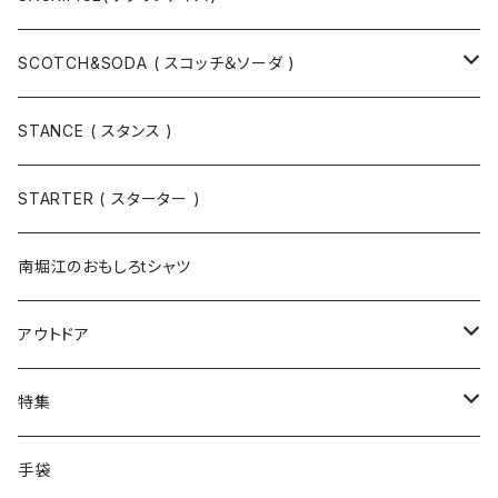
スウェット
SCOTCH&SODA ( スコッチ＆ソーダ )
Tシャツ / カットソー
トップス
STANCE ( スタンス )
半袖
手袋
ボトムス
STARTER ( スターター )
長袖
ソックス
アウター
南堀江のおもしろtシャツ
Tシャツ・カットソー
アウトドア
寝具・寝袋・ブランケット
特集
食器・調理器具
メール便送料無料★オリジナルT
手袋