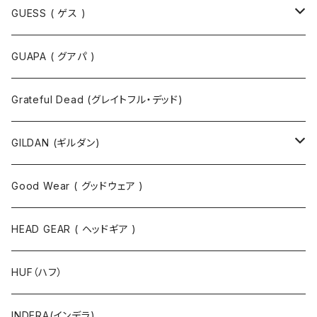
Tシャツ
GUESS ( ゲス )
半袖Tシャツ
ポロシャツ
ジャケット
GUAPA ( グアパ )
長袖Tシャツ
シャツ
Grateful Dead (グレイトフル・デッド)
タンクトップ
スウェット
GILDAN (ギルダン)
パーカ
ソックス
Good Wear ( グッドウェア )
ジャケット
HEAD GEAR ( ヘッドギア )
ニット
HUF（ハフ）
ボトムス
INDERA(インデラ)