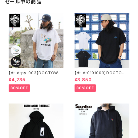
セール中の商品
【dt-dtpy-003】DOGTOWN
【dt-dt0101009】DOGTOWN
ドッグタウン POPEYE SKATE
ドッグタウン D.T.S. POCKET
¥4,235
¥3,850
S/S T-SHIRTS ポパイ 半袖 シ
S/S T-SHIRTS 半袖 ショート
ョートスリーブT 大きいサイズ
スリーブT 大きいサイズ 半袖 M
30%OFF
30%OFF
半袖 M L XL 大きめ デザイン
L XL 大きめ デザイン プリント
プリント
かっこいい