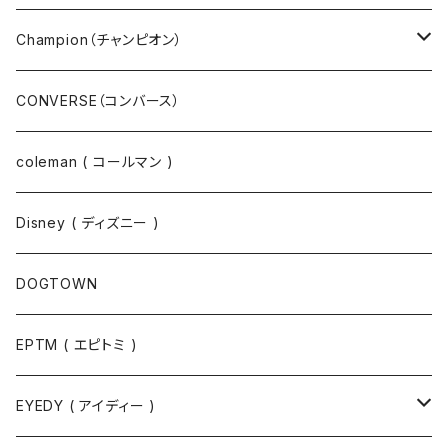
ニット
Champion（チャンピオン）
ジャケット
スウェットパンツ
CONVERSE（コンバース）
コート
パーカー
coleman ( コールマン )
ポロシャツ
スウェット
Disney ( ディズニー )
パンツ
Tシャツ
DOGTOWN
EPTM ( エピトミ )
EYEDY ( アイディー )