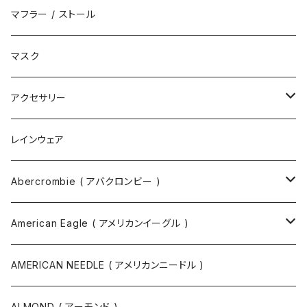
サンダル
エコバッグ / マーケットバッグ
マフラー / ストール
ブーツ
ショルダーバッグ
マスク
トートバッグ
アクセサリー
ボディバッグ
ネックレス
レインウェア
バックパック
指輪
Abercrombie ( アバクロンビー )
ツールバッグ
バングル
スウェット
American Eagle ( アメリカンイーグル )
ボディバッグ・ヒップバッグ
サングラス
カットソー
ニット
AMERICAN NEEDLE ( アメリカンニードル )
ボストンバッグ / 旅行バッグ
マスク
ニット
スウェット
ALMOND ( アーモンド )