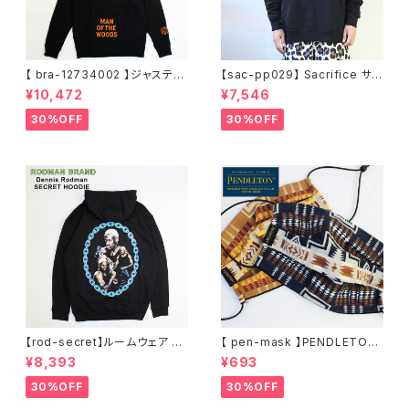
【 bra-12734002 】ジャスティ
【sac-pp029】 Sacrifice サク
ンティンバーレイク Justin Ran
リファイス 大きいサイズ メンズ
¥10,472
¥7,546
dall Timberlake MAN OF T
ユニセックス スウェット パーカ
HE WOODS パーカー フーディ
ー 窓グラフィック 長袖 M L XL
30%OFF
30%OFF
ー アーティスト スウェットパー
XXL 2L 大きめ 長袖Tシャツ デ
カ ブラック M L XL
ザイン プリント かっこいい おし
ゃれ 人気 安い ブランド ビッグ
サイズ ビッグシルエット 黒 通勤
通学 秋冬
【rod-secret】ルームウェア フ
【 pen-mask 】PENDLETON
ーディー アーティスト バンド ア
ペンドルトン ファッションマス
¥8,393
¥693
ウトドア RODMAN BRAND ロ
ク アウトドア フリーサイズ アウ
ッドマンブランド Dennis Rod
トドア 通勤 通学 通気性 マスク
30%OFF
30%OFF
man RODAMAN SECRET H
乾燥しない 蒸れない