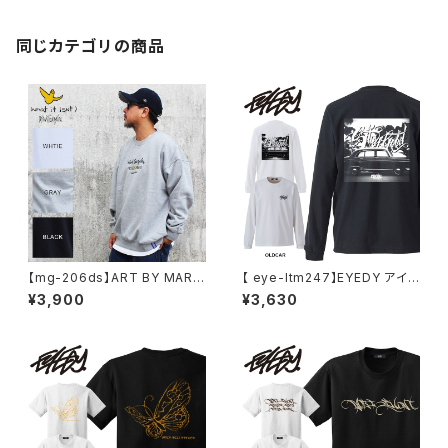
袖 プリント
同じカテゴリの商品
【mg-206ds】ART BY MARK
【 eye-ltm247】EYEDY アイデ
GONZALE ( What it isNt ワッ
ィー 大きいサイズ メンズ ロング
¥3,900
¥3,630
トイットイズント) アートバイ マ
Tシャツ GOD IS DEAD ロンT
ークゴンザレス スウェット
長袖 M L XL XXL XXXL Tシャ
ツ デザイン プリント Tシャツ W
HITE BLACK ホワイト ブラック