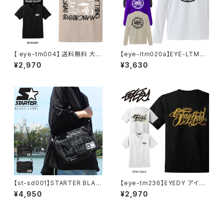
【 eye-tm004】 送料無料 大き
【eye-ltm020a】EYE-LTM05
いサイズ メンズ Tシャツ 半袖 3
9 EYEDY アイディー 大きいサ
¥2,970
¥3,630
L 4L Tシャツ 5L LL XL XXL X
イズ メンズ ロングtシャツ ロンt
XXL XXXXL 半袖Tシャツ デザ
A TEAM CIRCLE ブランド M
イン プリント Tシャツ 半袖 かっ
L XL XXL XXXL
こいい おしゃれ 人気 安い ブラ
ンド ビッグサイズ ビッグシルエ
ット サンド ブラック 黒
【st-sd001】STARTER BLAC
【eye-tm236】EYEDY アイデ
K LABEL (スターターブラックレ
ィー STAY GOLD ショートスリ
¥4,950
¥2,970
ーベル) メッシュ ポケット ショル
ーブTシャツ 大きいサイズ WH
ダーバッグ ST-SD001 コンパ
TIE BLACK ホワイト ブラック
クト 大容量 メンズ レディース
ビッグシルエット 半袖 プリント