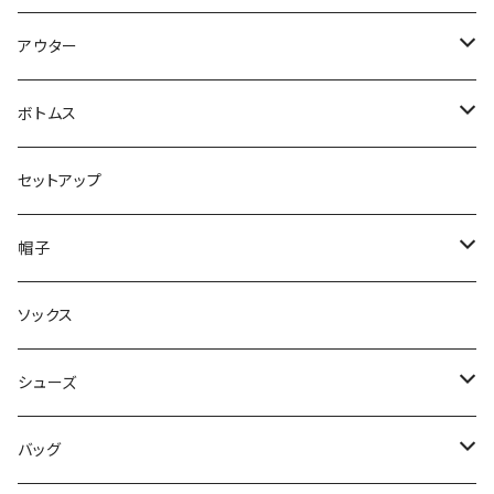
パンツ
アウター
ジャケット
ボトムス
コート
ロングパンツ
セットアップ
ダウン
ハーフパンツ
帽子
ベスト
デニムパンツ
ニット帽 / ビーニー
ソックス
キャップ
シューズ
ハット
スニーカー
バッグ