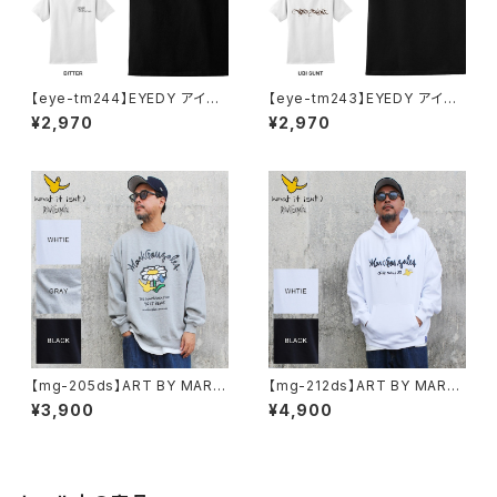
【eye-tm244】EYEDY アイデ
【eye-tm243】EYEDY アイデ
ィー BITTER ショートスリーブ
ィー UBITTER ショートスリー
¥2,970
¥2,970
Tシャツ 大きいサイズ WHTIE
ブTシャツ 大きいサイズ WHTI
BLACK ホワイト ブラック ビッ
E BLACK ホワイト ブラック
グシルエット 半袖 プリント
【mg-205ds】ART BY MARK
【mg-212ds】ART BY MARK
GONZALE ( What it isNt ワッ
GONZALE ( What it isNt ワッ
¥3,900
¥4,900
トイットイズント) アートバイ マ
トイットイズント) アートバイ マ
ークゴンザレス スウェット
ークゴンザレス パーカー