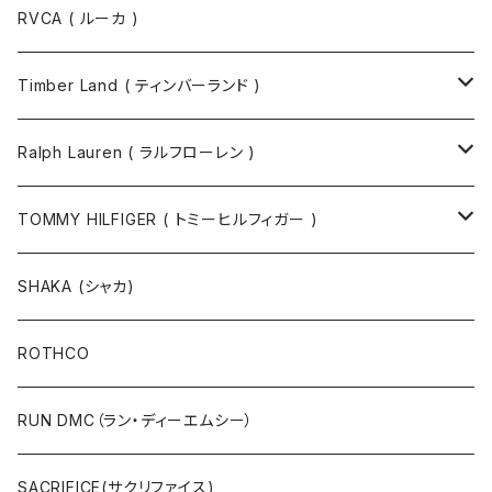
RVCA ( ルーカ )
Timber Land ( ティンバーランド )
ソックス
Ralph Lauren ( ラルフローレン )
半袖Tシャツ
シャツ
TOMMY HILFIGER ( トミーヒルフィガー )
長袖Tシャツ
帽子
ジャケット
SHAKA (シャカ)
ニットキャップ / ビーニー
キャップ
マフラー / ストール
ROTHCO
キャップ
ニットキャップ / ビーニー
シューズ
RUN DMC（ラン・ディーエムシー）
ハット
ベルト / サスペンダー
ニット
SACRIFICE(サクリファイス)