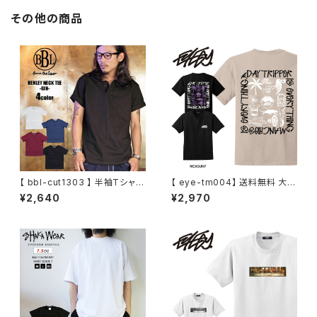
その他の商品
【 bbl-cut1303 】 半袖Tシャツ
【 eye-tm004】 送料無料 大き
ヘンリーネック ヘンリー ヘンリ
いサイズ メンズ Tシャツ 半袖 3
¥2,640
¥2,970
ーネックtシャツ カットソー 無地
L 4L Tシャツ 5L LL XL XXL X
Tシャツ 綿100
XXL XXXXL 半袖Tシャツ デザ
イン プリント Tシャツ 半袖 かっ
こいい おしゃれ 人気 安い ブラ
ンド ビッグサイズ ビッグシルエ
ット サンド ブラック 黒