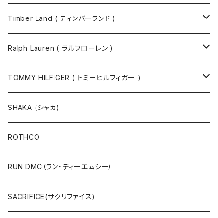
Timber Land ( ティンバーランド )
ソックス
Ralph Lauren ( ラルフローレン )
半袖Tシャツ
シャツ
TOMMY HILFIGER ( トミーヒルフィガー )
長袖Tシャツ
帽子
ジャケット
SHAKA (シャカ)
ニットキャップ / ビーニー
キャップ
マフラー / ストール
ROTHCO
キャップ
ニットキャップ / ビーニー
シューズ
RUN DMC（ラン・ディーエムシー）
ハット
ベルト / サスペンダー
ニット
SACRIFICE(サクリファイス)