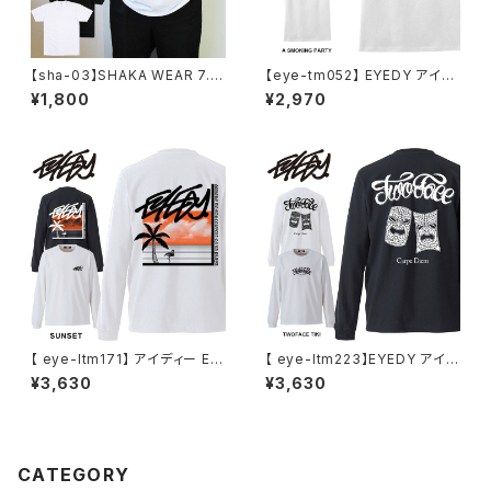
【sha-03】SHAKA WEAR 7.5
【eye-tm052】 EYEDY アイデ
OZ MAX HEAVYWEIGHT SH
ィー 大きいサイズ メンズ Tシャ
¥1,800
¥2,970
ORT SLEEVE TEE 半袖 Tシャ
ツ 半袖 XL XXL XXXL 半袖T
ツ M L X メンズ 大きいサイズ
シャツ ホワイト 白 デザイン プ
プレーン 無地 シンプル
リント Tシャツ 半袖
【 eye-ltm171】 アイディー EY
【 eye-ltm223】EYEDY アイデ
EDY SUNSET サンセット ロン
ィー 大きいサイズ メンズ ロング
¥3,630
¥3,630
グスリーブTシャツ 大きいサイズ
Tシャツ TWOFACE TIKI ロン
メンズ ロングtシャツ ブランド
T 長袖 M L XL XXL XXXL T
M L XL XXL XXXL
シャツ デザイン プリント
CATEGORY