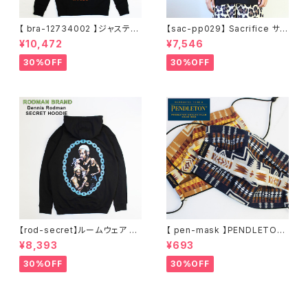
【 bra-12734002 】ジャスティ
【sac-pp029】 Sacrifice サク
ンティンバーレイク Justin Ran
リファイス 大きいサイズ メンズ
¥10,472
¥7,546
dall Timberlake MAN OF T
ユニセックス スウェット パーカ
HE WOODS パーカー フーディ
ー 窓グラフィック 長袖 M L XL
30%OFF
30%OFF
ー アーティスト スウェットパー
XXL 2L 大きめ 長袖Tシャツ デ
カ ブラック M L XL
ザイン プリント かっこいい おし
ゃれ 人気 安い ブランド ビッグ
サイズ ビッグシルエット 黒 通勤
通学 秋冬
【rod-secret】ルームウェア フ
【 pen-mask 】PENDLETON
ーディー アーティスト バンド ア
ペンドルトン ファッションマス
¥8,393
¥693
ウトドア RODMAN BRAND ロ
ク アウトドア フリーサイズ アウ
ッドマンブランド Dennis Rod
トドア 通勤 通学 通気性 マスク
30%OFF
30%OFF
man RODAMAN SECRET H
乾燥しない 蒸れない
OODIE デニスロッドマン ヘッド
パーカー デニスロッドマン NBA