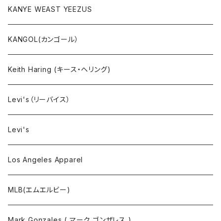
セットアップ
KANYE WEAST YEEZUS
小物・雑貨
KANGOL(カンゴール）
タンクトップ
Keith Haring (キース・ヘリング)
コート
Levi's（リーバイス）
靴下
Levi's
Los Angeles Apparel
MLB(エムエルビー)
Mark Gonzales ( マーク ゴンザレス )