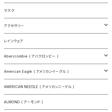
ブーツ
ショルダーバッグ
マスク
トートバッグ
アクセサリー
ボディバッグ
ネックレス
レインウェア
バックパック
指輪
Abercrombie ( アバクロンビー )
ツールバッグ
バングル
スウェット
American Eagle ( アメリカンイーグル )
ボディバッグ・ヒップバッグ
サングラス
カットソー
ニット
AMERICAN NEEDLE ( アメリカンニードル )
ボストンバッグ / 旅行バッグ
マスク
ニット
スウェット
ALMOND ( アーモンド )