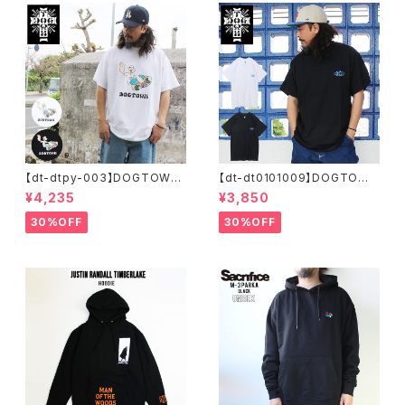
【dt-dtpy-003】DOGTOWN
【dt-dt0101009】DOGTOWN
ドッグタウン POPEYE SKATE
ドッグタウン D.T.S. POCKET
¥4,235
¥3,850
S/S T-SHIRTS ポパイ 半袖 シ
S/S T-SHIRTS 半袖 ショート
ョートスリーブT 大きいサイズ
スリーブT 大きいサイズ 半袖 M
30%OFF
30%OFF
半袖 M L XL 大きめ デザイン
L XL 大きめ デザイン プリント
プリント
かっこいい