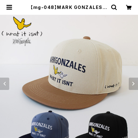
【mg-048】MARK GONZALES B
B Cap マークゴンザレス 刺繍 ベー
スボールキャップ つば裏 緑 ナチュラ
ル ネイビー ブラック ユニセックス か
っこいい おしゃれ 人気 安い | セレク
トショップ【P.C.H】