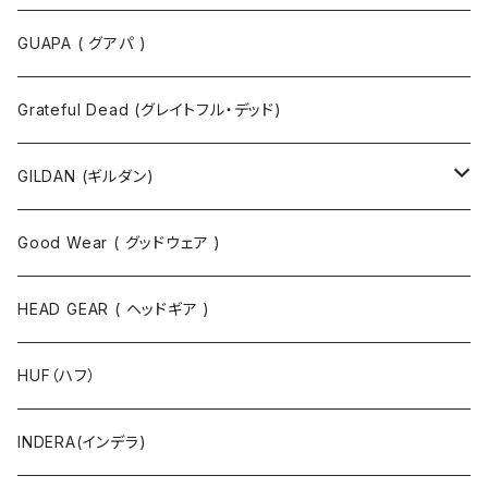
半袖Tシャツ
ポロシャツ
ジャケット
GUAPA ( グアパ )
長袖Tシャツ
シャツ
Grateful Dead (グレイトフル・デッド)
タンクトップ
スウェット
GILDAN (ギルダン)
パーカ
ソックス
Good Wear ( グッドウェア )
ジャケット
HEAD GEAR ( ヘッドギア )
ニット
HUF（ハフ）
ボトムス
INDERA(インデラ)