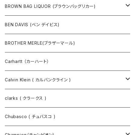
ポーチ
ベルト
ジャケット・ブルゾン
カットソー
BROWN BAG LIQUOR (ブラウンバッグリカー)
その他
コート
パンツ
半袖Tシャツ
BEN DAVIS (ベン デイビス)
マスクコード
パンツ
ジャケット・ブルゾン
長袖Tシャツ
BROTHER MERLE(ブラザーマール)
財布 / キーケース
パーカ
コート
半袖シャツ
Carhartt （カーハート）
キーホルダー / スマホスタンド
シャツ
長袖シャツ
Calvin Klein ( カルバンクライン )
スウェット
ジャケット
clarks ( クラークス )
パーカー
パーカー
Chubasco ( チュバスコ )
ニット
Champion（チャンピオン）