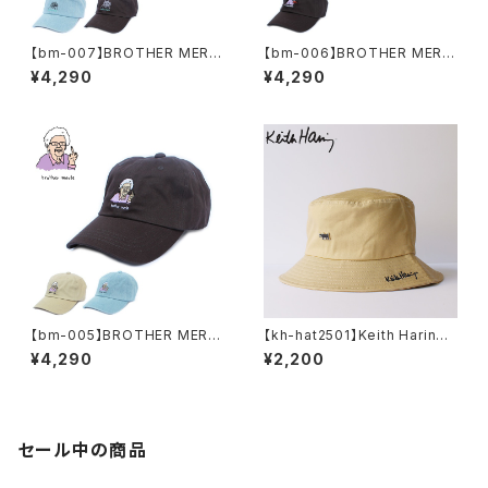
【bm-007】BROTHER MERL
【bm-006】BROTHER MERL
E ( ブラザーマール ) ブラザーマ
E ( ブラザーマール ) ブラザーマ
¥4,290
¥4,290
ール キャップ Reggie emb D
ール キャップ Bird emb DAD
AD CAP ローキャップ 帽子 ハ
CAP ローキャップ 帽子 ハット
ット 刺繍 メンズ レディース ユニ
刺繍 メンズ レディース ユニセッ
セックス
クス
【bm-005】BROTHER MERL
【kh-hat2501】Keith Haring
E ( ブラザーマール ) ブラザーマ
キースヘリング アートロゴ メタ
¥4,290
¥2,200
ール キャップ BROTHER MER
ルバッジ バケットハット メンズ
LE Betty emb DAD CAP 帽
レディース おしゃれ フェス 学生
子 ハット メンズ レディース
かわいい 可愛い ベージュ アウ
トドア
セール中の商品