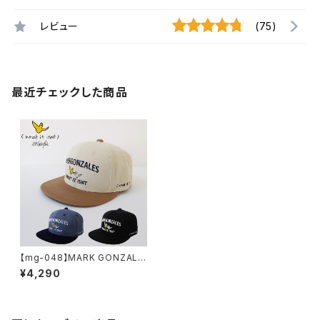
レビュー
(75)
最近チェックした商品
【mg-048】MARK GONZALE
S BB Cap マークゴンザレス 刺
¥4,290
繍 ベースボールキャップ つば裏
緑 ナチュラル ネイビー ブラック
ユニセックス かっこいい おしゃ
れ 人気 安い