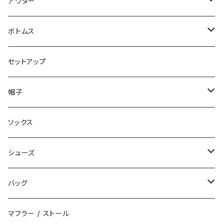
パンツ
アウター
ジャケット
ボトムス
コート
ロングパンツ
セットアップ
ダウン
ハーフパンツ
帽子
ベスト
デニムパンツ
ニット帽 / ビーニー
ソックス
キャップ
シューズ
ハット
スニーカー
バッグ
サンダル
エコバッグ / マーケットバッグ
マフラー / ストール