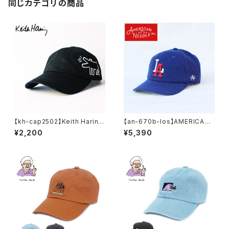
同じカテゴリの商品
【kh-cap2502】Keith Haring
【an-670b-los】AMERICAN
キースヘリング アート 刺繍 ア
NEEDLE アメリカンニードル M
¥2,200
¥5,390
ート ローキャップ 帽子 メンズキ
INOR LEAGUE BASEBALL C
ャップ レディースキャップ フラッ
AP LOS ANGELES ANGELS
トキャップ おしゃれ フェス 学生
マイナー リーグ UNISEX メン
かわいい 可愛い 黒 ブラック ア
ズ レディース キャップ ユニセッ
ウトドア 人気 ブランド 中学生
クス
高校生 大人