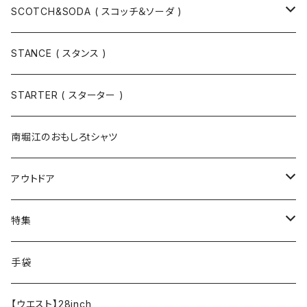
スウェット
SCOTCH&SODA ( スコッチ＆ソーダ )
Tシャツ / カットソー
トップス
STANCE ( スタンス )
半袖
手袋
ボトムス
STARTER ( スターター )
長袖
ソックス
アウター
南堀江のおもしろtシャツ
Tシャツ・カットソー
アウトドア
寝具・寝袋・ブランケット
特集
食器・調理器具
メール便送料無料★オリジナルT
手袋
半袖Tシャツ
エプロン
OUTLET!!!!!
【ウエスト】28inch