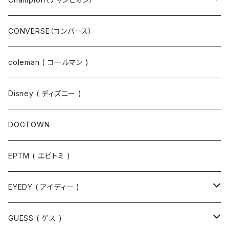
ジャケット
スウェットパンツ
CONVERSE（コンバース）
コート
パーカー
coleman ( コールマン )
ポロシャツ
スウェット
Disney ( ディズニー )
パンツ
Tシャツ
DOGTOWN
EPTM ( エピトミ )
EYEDY ( アイディー )
Tシャツ
GUESS ( ゲス )