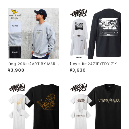
【mg-206ds】ART BY MARK
【 eye-ltm247】EYEDY アイデ
GONZALE ( What it isNt ワッ
ィー 大きいサイズ メンズ ロング
¥3,900
¥3,630
トイットイズント) アートバイ マ
Tシャツ GOD IS DEAD ロンT
ークゴンザレス スウェット
長袖 M L XL XXL XXXL Tシャ
ツ デザイン プリント Tシャツ W
HITE BLACK ホワイト ブラック