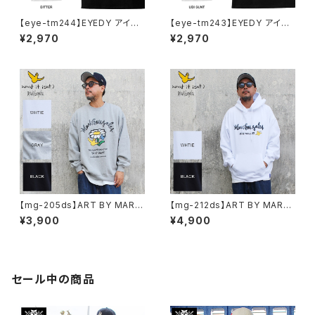
【eye-tm244】EYEDY アイデ
【eye-tm243】EYEDY アイデ
ィー BITTER ショートスリーブ
ィー UBITTER ショートスリー
¥2,970
¥2,970
Tシャツ 大きいサイズ WHTIE
ブTシャツ 大きいサイズ WHTI
BLACK ホワイト ブラック ビッ
E BLACK ホワイト ブラック
グシルエット 半袖 プリント
【mg-205ds】ART BY MARK
【mg-212ds】ART BY MARK
GONZALE ( What it isNt ワッ
GONZALE ( What it isNt ワッ
¥3,900
¥4,900
トイットイズント) アートバイ マ
トイットイズント) アートバイ マ
ークゴンザレス スウェット
ークゴンザレス パーカー
セール中の商品