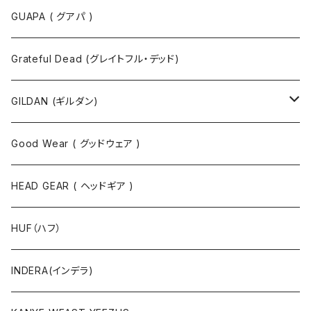
半袖Tシャツ
ポロシャツ
ジャケット
GUAPA ( グアパ )
長袖Tシャツ
シャツ
Grateful Dead (グレイトフル・デッド)
タンクトップ
スウェット
GILDAN (ギルダン)
パーカ
ソックス
Good Wear ( グッドウェア )
ジャケット
HEAD GEAR ( ヘッドギア )
ニット
HUF（ハフ）
ボトムス
INDERA(インデラ)