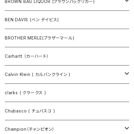
ポーチ
ベルト
ジャケット・ブルゾン
カットソー
BROWN BAG LIQUOR (ブラウンバッグリカー)
その他
コート
パンツ
半袖Tシャツ
BEN DAVIS (ベン デイビス)
マスクコード
パンツ
ジャケット・ブルゾン
長袖Tシャツ
BROTHER MERLE(ブラザーマール)
財布 / キーケース
パーカ
コート
半袖シャツ
Carhartt （カーハート）
キーホルダー / スマホスタンド
シャツ
長袖シャツ
Calvin Klein ( カルバンクライン )
スウェット
ジャケット
clarks ( クラークス )
パーカー
パーカー
Chubasco ( チュバスコ )
ニット
Champion（チャンピオン）