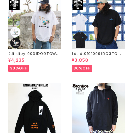
【dt-dtpy-003】DOGTOWN
【dt-dt0101009】DOGTOWN
ドッグタウン POPEYE SKATE
ドッグタウン D.T.S. POCKET
¥4,235
¥3,850
S/S T-SHIRTS ポパイ 半袖 シ
S/S T-SHIRTS 半袖 ショート
ョートスリーブT 大きいサイズ
スリーブT 大きいサイズ 半袖 M
30%OFF
30%OFF
半袖 M L XL 大きめ デザイン
L XL 大きめ デザイン プリント
プリント
かっこいい