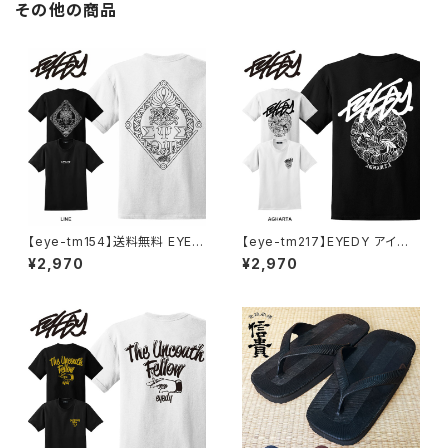
その他の商品
【eye-tm154】送料無料 EYED
【eye-tm217】EYEDY アイディ
Y アイディー LINE ライン ショ
ー メンズ AGHARTA LOGO 半
¥2,970
¥2,970
ートスリーブTシャツ 大きいサイ
袖 tシャツ ブランド 大きいサイ
ズ メンズ 半袖 tシャツ ブランド
ズ Tシャツブランドメンズ ストリ
おしゃれ ストリート 綿 コットン
ートTシャツ バックプリントtシャ
スケート
ツ