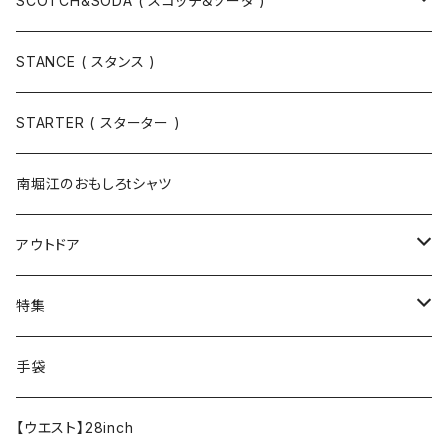
SCOTCH&SODA ( スコッチ＆ソーダ )
Tシャツ / カットソー
トップス
STANCE ( スタンス )
半袖
手袋
ボトムス
STARTER ( スターター )
長袖
ソックス
アウター
南堀江のおもしろtシャツ
Tシャツ・カットソー
アウトドア
寝具・寝袋・ブランケット
特集
食器・調理器具
メール便送料無料★オリジナルT
手袋
半袖Tシャツ
エプロン
OUTLET!!!!!
【ウエスト】28inch