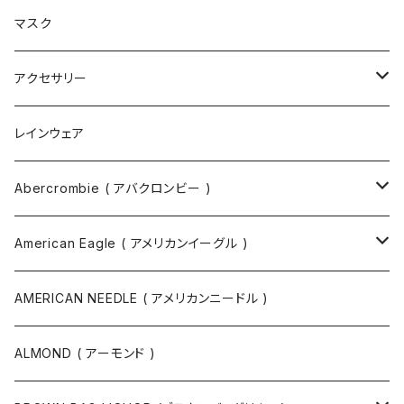
ブーツ
ショルダーバッグ
マスク
トートバッグ
アクセサリー
ボディバッグ
ネックレス
レインウェア
バックパック
指輪
Abercrombie ( アバクロンビー )
ツールバッグ
バングル
スウェット
American Eagle ( アメリカンイーグル )
ボディバッグ・ヒップバッグ
サングラス
カットソー
ニット
AMERICAN NEEDLE ( アメリカンニードル )
ボストンバッグ / 旅行バッグ
マスク
ニット
スウェット
ALMOND ( アーモンド )