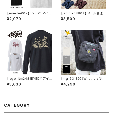
【eye-tm007】 EYEDY アイデ
【 shigi-08801 】 メール便送
ィー 大きいサイズ メンズ Tシャ
料無料★ classic rubber san
¥2,970
¥3,500
ツ 半袖 Tシャツ XL XXL XXXL
dal ラバーサンダル ラバー雪駄
半袖Tシャツ デザイン プリント
雪駄 サンダル ビーチサンダル
Tシャツ 半袖
メンズサンダル レディースサン
ダル ビーサン 日本製 奈良
【 eye-ltm248】EYEDY アイデ
【mg-63189】（What it isNt）
ィー 大きいサイズ メンズ ロング
ART BY MARKGONZALES /
¥3,630
¥4,290
Tシャツ OLDIES ロンT 長袖
(ワットイットイズント) アートバ
M L XL XXL XXXL Tシャツ デ
イ マークゴンザレス ゴンバト ス
ザイン プリント Tシャツ WHIT
クエア BOX ショルダーバッグ
E BLACK ホワイト ブラック
アウトドア メンズ レディース
CATEGORY