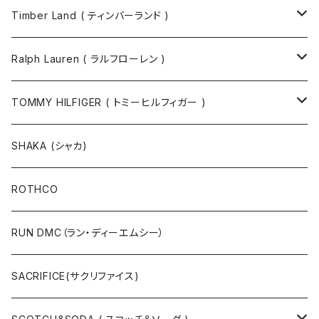
Timber Land ( ティンバーランド )
ソックス
Ralph Lauren ( ラルフローレン )
半袖Tシャツ
シャツ
TOMMY HILFIGER ( トミーヒルフィガー )
長袖Tシャツ
帽子
ジャケット
SHAKA (シャカ)
ニットキャップ / ビーニー
キャップ
マフラー / ストール
ROTHCO
キャップ
ニットキャップ / ビーニー
シューズ
RUN DMC（ラン・ディーエムシー）
ハット
ベルト / サスペンダー
ニット
SACRIFICE(サクリファイス)
スウェット