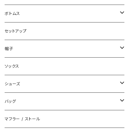
ジャケット
ボトムス
コート
ロングパンツ
セットアップ
ダウン
ハーフパンツ
帽子
ベスト
デニムパンツ
ニット帽 / ビーニー
ソックス
キャップ
シューズ
ハット
スニーカー
バッグ
サンダル
エコバッグ / マーケットバッグ
マフラー / ストール