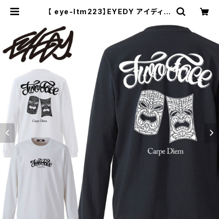
【 eye-ltm223】EYEDY アイディー
大きいサイズ メンズ ロングTシャツ T
WOFACE TIKI ロンT 長袖 M L XL
XXL XXXL Tシャツ デザイン プリン
ト | セレクトショップ【P.C.H】