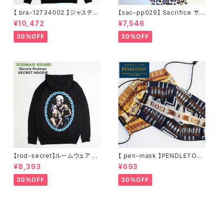
【 bra-12734002 】ジャスティ
【sac-pp029】 Sacrifice サク
ンティンバーレイク Justin Ran
リファイス 大きいサイズ メンズ
¥10,472
¥7,546
dall Timberlake MAN OF T
ユニセックス スウェット パーカ
HE WOODS パーカー フーディ
ー 窓グラフィック 長袖 M L XL
30%OFF
30%OFF
ー アーティスト スウェットパー
XXL 2L 大きめ 長袖Tシャツ デ
カ ブラック M L XL
ザイン プリント かっこいい おし
ゃれ 人気 安い ブランド ビッグ
サイズ ビッグシルエット 黒 通勤
通学 秋冬
【rod-secret】ルームウェア フ
【 pen-mask 】PENDLETON
ーディー アーティスト バンド ア
ペンドルトン ファッションマス
¥8,393
¥693
ウトドア RODMAN BRAND ロ
ク アウトドア フリーサイズ アウ
ッドマンブランド Dennis Rod
トドア 通勤 通学 通気性 マスク
30%OFF
30%OFF
man RODAMAN SECRET H
乾燥しない 蒸れない
OODIE デニスロッドマン ヘッド
パーカー デニスロッドマン NBA