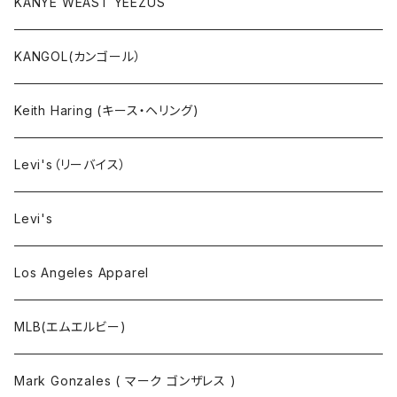
セットアップ
KANYE WEAST YEEZUS
小物・雑貨
KANGOL(カンゴール）
タンクトップ
Keith Haring (キース・ヘリング)
コート
Levi's（リーバイス）
靴下
Levi's
Los Angeles Apparel
MLB(エムエルビー)
Mark Gonzales ( マーク ゴンザレス )