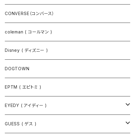
ジャケット
スウェットパンツ
CONVERSE（コンバース）
コート
パーカー
coleman ( コールマン )
ポロシャツ
スウェット
Disney ( ディズニー )
パンツ
Tシャツ
DOGTOWN
EPTM ( エピトミ )
EYEDY ( アイディー )
Tシャツ
GUESS ( ゲス )