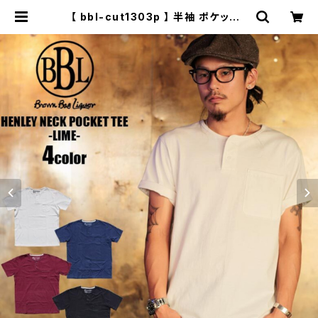
【 bbl-cut1303p 】 半袖 ポケットT
シャツ 大きいサイズ メンズ Tシャツ
ヘンリーネック 無地Tシャツ 綿10
0% | セレクトショップ【P.C.H】