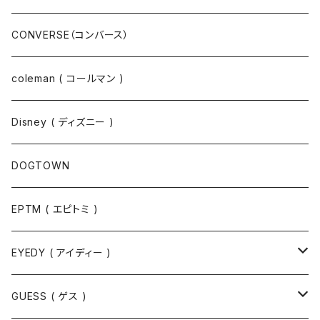
ジャケット
スウェットパンツ
CONVERSE（コンバース）
コート
パーカー
coleman ( コールマン )
ポロシャツ
スウェット
Disney ( ディズニー )
パンツ
Tシャツ
DOGTOWN
EPTM ( エピトミ )
EYEDY ( アイディー )
Tシャツ
GUESS ( ゲス )