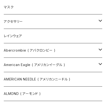
ブーツ
ショルダーバッグ
マスク
トートバッグ
アクセサリー
ボディバッグ
ネックレス
レインウェア
バックパック
指輪
Abercrombie ( アバクロンビー )
ツールバッグ
バングル
スウェット
American Eagle ( アメリカンイーグル )
ボディバッグ・ヒップバッグ
サングラス
カットソー
ニット
AMERICAN NEEDLE ( アメリカンニードル )
ボストンバッグ / 旅行バッグ
マスク
ニット
スウェット
ALMOND ( アーモンド )