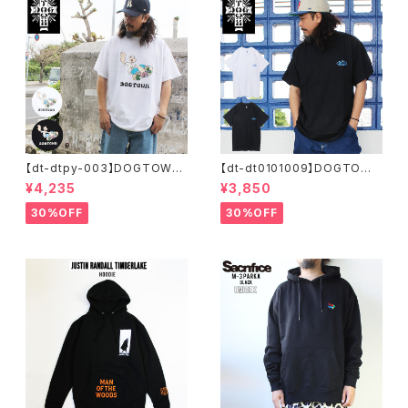
【dt-dtpy-003】DOGTOWN
【dt-dt0101009】DOGTOWN
ドッグタウン POPEYE SKATE
ドッグタウン D.T.S. POCKET
¥4,235
¥3,850
S/S T-SHIRTS ポパイ 半袖 シ
S/S T-SHIRTS 半袖 ショート
ョートスリーブT 大きいサイズ
スリーブT 大きいサイズ 半袖 M
30%OFF
30%OFF
半袖 M L XL 大きめ デザイン
L XL 大きめ デザイン プリント
プリント
かっこいい