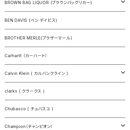
ポーチ
ベルト
ジャケット・ブルゾン
カットソー
BROWN BAG LIQUOR (ブラウンバッグリカー)
その他
コート
パンツ
半袖Tシャツ
BEN DAVIS (ベン デイビス)
マスクコード
パンツ
ジャケット・ブルゾン
長袖Tシャツ
BROTHER MERLE(ブラザーマール)
財布 / キーケース
パーカ
コート
半袖シャツ
Carhartt （カーハート）
キーホルダー / スマホスタンド
シャツ
長袖シャツ
Calvin Klein ( カルバンクライン )
スウェット
ジャケット
clarks ( クラークス )
パーカー
パーカー
Chubasco ( チュバスコ )
ニット
Champion（チャンピオン）