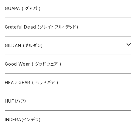
半袖Tシャツ
ポロシャツ
ジャケット
GUAPA ( グアパ )
長袖Tシャツ
シャツ
Grateful Dead (グレイトフル・デッド)
タンクトップ
スウェット
GILDAN (ギルダン)
パーカ
ソックス
Good Wear ( グッドウェア )
ジャケット
HEAD GEAR ( ヘッドギア )
ニット
HUF（ハフ）
ボトムス
INDERA(インデラ)