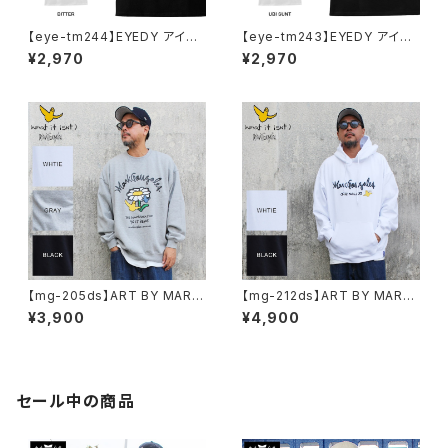
【eye-tm244】EYEDY アイデ
【eye-tm243】EYEDY アイデ
ィー BITTER ショートスリーブ
ィー UBITTER ショートスリー
¥2,970
¥2,970
Tシャツ 大きいサイズ WHTIE
ブTシャツ 大きいサイズ WHTI
BLACK ホワイト ブラック ビッ
E BLACK ホワイト ブラック
グシルエット 半袖 プリント
【mg-205ds】ART BY MARK
【mg-212ds】ART BY MARK
GONZALE ( What it isNt ワッ
GONZALE ( What it isNt ワッ
¥3,900
¥4,900
トイットイズント) アートバイ マ
トイットイズント) アートバイ マ
ークゴンザレス スウェット
ークゴンザレス パーカー
セール中の商品