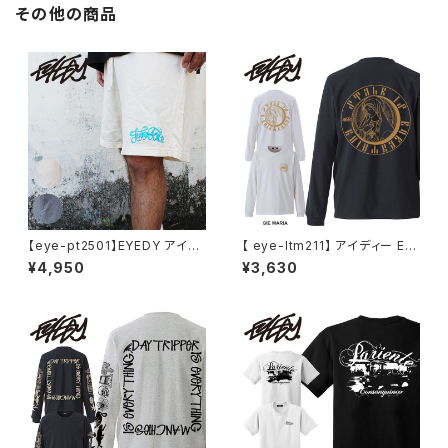
その他の商品
【eye-pt2501】EYEDY アイデ
【 eye-ltm211】 アイディー EY
ィー TWOFACE メンズ レディ
EDY JESUS ジーザス ロング
¥4,950
¥3,630
ース ユニセックス ラグランスリ
スリーブT ロンT クルーネック
ーブ カットソー ブランド おしゃ
ロゴメンズ ブランド プリント XL
れ ストリート コットン スケート
LL XXL 2XL 3XL
スケボー