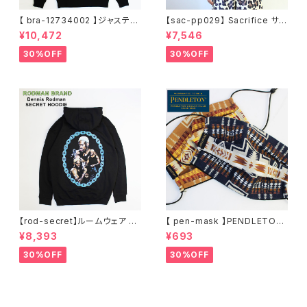
【 bra-12734002 】ジャスティ
【sac-pp029】 Sacrifice サク
ンティンバーレイク Justin Ran
リファイス 大きいサイズ メンズ
¥10,472
¥7,546
dall Timberlake MAN OF T
ユニセックス スウェット パーカ
HE WOODS パーカー フーディ
ー 窓グラフィック 長袖 M L XL
30%OFF
30%OFF
ー アーティスト スウェットパー
XXL 2L 大きめ 長袖Tシャツ デ
カ ブラック M L XL
ザイン プリント かっこいい おし
ゃれ 人気 安い ブランド ビッグ
サイズ ビッグシルエット 黒 通勤
通学 秋冬
【rod-secret】ルームウェア フ
【 pen-mask 】PENDLETON
ーディー アーティスト バンド ア
ペンドルトン ファッションマス
¥8,393
¥693
ウトドア RODMAN BRAND ロ
ク アウトドア フリーサイズ アウ
ッドマンブランド Dennis Rod
トドア 通勤 通学 通気性 マスク
30%OFF
30%OFF
man RODAMAN SECRET H
乾燥しない 蒸れない
OODIE デニスロッドマン ヘッド
パーカー デニスロッドマン NBA