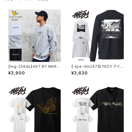
【mg-206ds】ART BY MARK
【 eye-ltm247】EYEDY アイデ
GONZALE ( What it isNt ワッ
ィー 大きいサイズ メンズ ロング
¥3,900
¥3,630
トイットイズント) アートバイ マ
Tシャツ GOD IS DEAD ロンT
ークゴンザレス スウェット
長袖 M L XL XXL XXXL Tシャ
ツ デザイン プリント Tシャツ W
HITE BLACK ホワイト ブラック