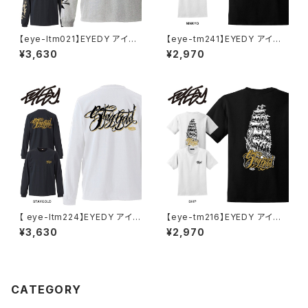
【eye-ltm021】EYEDY アイデ
【eye-tm241】EYEDY アイディ
ィー 大きいサイズ メンズ ロング
ー AGAIN ショートスリーブTシ
¥3,630
¥2,970
tシャツ ロンt メキシコ＋サーフ
ャツ 大きいサイズ WHTIE BLA
ブランド M L XL XXL XXXL
CK ホワイト ブラック ビッグシル
エット 半袖 プリント かっこいい
おしゃれ
【 eye-ltm224】EYEDY アイデ
【eye-tm216】EYEDY アイディ
ィー 大きいサイズ メンズ ロング
ー メンズ SHIP 半袖 tシャツ ブ
¥3,630
¥2,970
Tシャツ STAY GOLD ロンT
ランド 大きいサイズ Tシャツブ
長袖 M L XL XXL XXXL Tシャ
ランドメンズ ストリートTシャツ
ツ デザイン プリント Tシャツ W
バックプリントtシャツ
HITE BLACK
CATEGORY