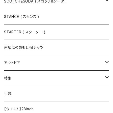
スウェット
SCOTCH&SODA ( スコッチ＆ソーダ )
Tシャツ / カットソー
トップス
STANCE ( スタンス )
半袖
手袋
ボトムス
STARTER ( スターター )
長袖
ソックス
アウター
南堀江のおもしろtシャツ
Tシャツ・カットソー
アウトドア
寝具・寝袋・ブランケット
特集
食器・調理器具
メール便送料無料★オリジナルT
手袋
半袖Tシャツ
エプロン
OUTLET!!!!!
【ウエスト】28inch