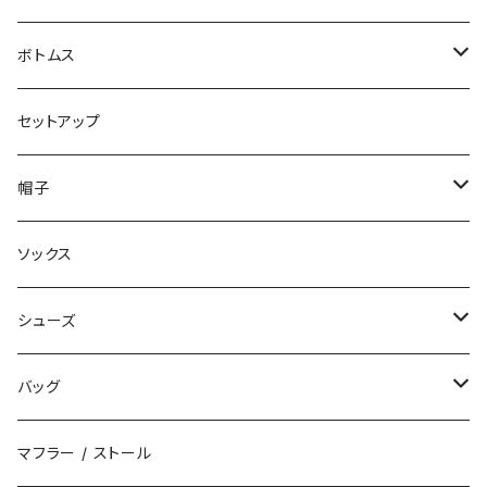
ジャケット
ボトムス
コート
ロングパンツ
セットアップ
ダウン
ハーフパンツ
帽子
ベスト
デニムパンツ
ニット帽 / ビーニー
ソックス
キャップ
シューズ
ハット
スニーカー
バッグ
サンダル
エコバッグ / マーケットバッグ
マフラー / ストール