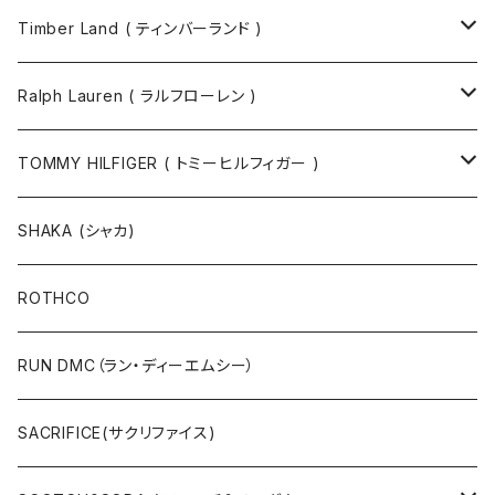
Timber Land ( ティンバーランド )
ソックス
Ralph Lauren ( ラルフローレン )
半袖Tシャツ
シャツ
TOMMY HILFIGER ( トミーヒルフィガー )
長袖Tシャツ
帽子
ジャケット
SHAKA (シャカ)
ニットキャップ / ビーニー
キャップ
マフラー / ストール
ROTHCO
キャップ
ニットキャップ / ビーニー
シューズ
RUN DMC（ラン・ディーエムシー）
ハット
ベルト / サスペンダー
ニット
SACRIFICE(サクリファイス)