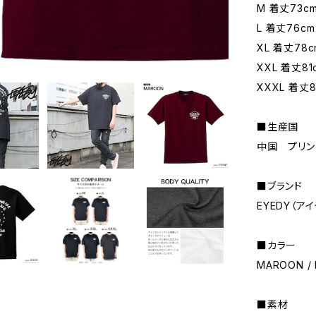
M 着丈73c
L 着丈76cm
XL 着丈78c
XXL 着丈81
XXXL 着丈8
■生産国
中国 プリン
■ブランド
EYEDY（ア
■カラー
MAROON / 
■素材