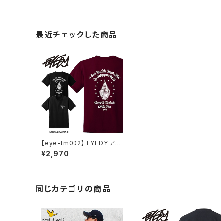
最近チェックした商品
【eye-tm002】 EYEDY アイ
ディー 大きいサイズ メンズ T
¥2,970
シャツ 半袖 Tシャツ 5L LL X
L XXL XXXL XXXL 半袖Tシ
ャツ デザイン プリント Tシャ
ツ 半袖
同じカテゴリの商品