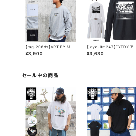
【mg-206ds】ART BY MAR
【 eye-ltm247】EYEDY ア
KGONZALE ( What it isNt
ディー 大きいサイズ メンズ 
¥3,900
¥3,630
ワットイットイズント) アートバ
ングTシャツ GOD IS DEAD
イ マークゴンザレス スウェッ
ロンT 長袖 M L XL XXL XX
ト
XL Tシャツ デザイン プリン
Tシャツ WHITE BLACK ホ
ワイト ブラック
セール中の商品