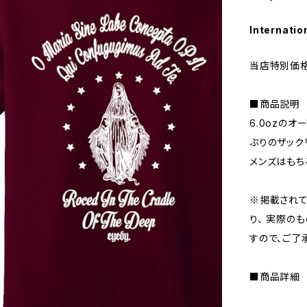
Internatio
当店特別価格
■商品説明
6.0ozの
ぷりのザック
メンズはもち
※掲載されて
り、 実際の
すので、ご了
■商品詳細