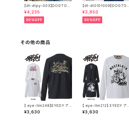
【dt-dtpy-003】DOGTOW
【dt-dt0101009】DOGTO
N ドッグタウン POPEYE SK
WN ドッグタウン D.T.S. PO
¥4,235
¥3,850
ATE S/S T-SHIRTS ポパイ
CKET S/S T-SHIRTS 半袖
半袖 ショートスリーブT 大き
ショートスリーブT 大きいサ
30%OFF
30%OFF
いサイズ 半袖 M L XL 大きめ
ズ 半袖 M L XL 大きめ デザ
デザイン プリント
イン プリント かっこいい
その他の商品
【 eye-ltm248】EYEDY アイ
【 eye-ltm212】 EYEDY ア
ディー 大きいサイズ メンズ ロ
ディー SIE MARIA ロングス
¥3,630
¥3,630
ングTシャツ OLDIES ロンT
リーブTシャツ 大きいサイズ
長袖 M L XL XXL XXXL Tシ
WHTIE BLACK ホワイト ブ
ャツ デザイン プリント Tシャ
ラック ビッグシルエット 長袖
ツ WHITE BLACK ホワイト
プリント かっこいい おしゃれ