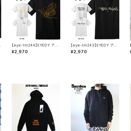
イ
【eye-tm244】EYEDY アイ
【eye-tm243】EYEDY アイ
ロ
ディー BITTER ショートスリ
ディー UBITTER ショートス
¥2,970
¥2,970
ーブTシャツ 大きいサイズ W
リーブTシャツ 大きいサイズ
HTIE BLACK ホワイト ブラッ
WHTIE BLACK ホワイト ブ
ト
ク ビッグシルエット 半袖 プリ
ラック
ント