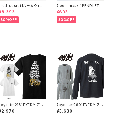
【rod-secret】ルームウェア
【 pen-mask 】PENDLETO
フーディー アーティスト バン
N ペンドルトン ファッション
¥8,393
¥693
ド アウトドア RODMAN BRA
マスク アウトドア フリーサイ
ND ロッドマンブランド Denn
ズ アウトドア 通勤 通学 通気
30%OFF
30%OFF
is Rodman RODAMAN SE
性 マスク 乾燥しない 蒸れな
CRET HOODIE デニスロッド
い
マン ヘッド パーカー デニスロ
ッドマン NBA
【eye-tm216】EYEDY アイ
【eye-ltm080】EYEDY アイ
ディー メンズ SHIP 半袖 tシ
ディー 大きいサイズ メンズ ロ
¥2,970
¥3,630
ャツ ブランド 大きいサイズ T
ングtシャツ ロンt GASYO ブ
シャツブランドメンズ ストリー
ランド M L XL XXL XXXL
トTシャツ バックプリントtシャ
ツ