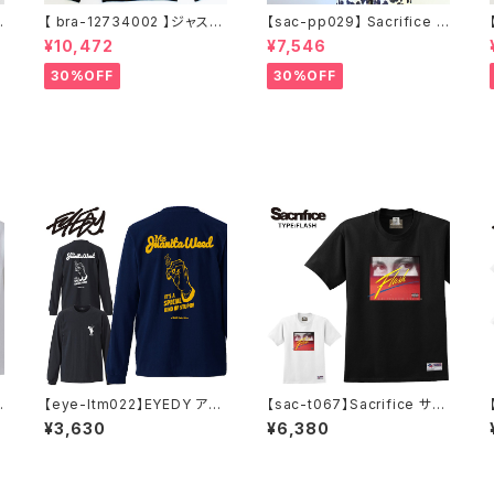
【 bra-12734002 】ジャステ
【sac-pp029】 Sacrifice サ
ィンティンバーレイク Justin
クリファイス 大きいサイズ メ
¥10,472
¥7,546
Randall Timberlake MAN
ンズ ユニセックス スウェット
イ
OF THE WOODS パーカー
パーカー 窓グラフィック 長袖
30%OFF
30%OFF
フーディー アーティスト スウ
M L XL XXL 2L 大きめ 長袖
ェットパーカ ブラック M L XL
Tシャツ デザイン プリント か
っこいい おしゃれ 人気 安い
ブランド ビッグサイズ ビッグ
シルエット 黒 通勤 通学 秋冬
イ
【eye-ltm022】EYEDY アイ
【sac-t067】Sacrifice サク
ディー 大きいサイズ メンズ ロ
リファイス TYPE FLASH 大
¥3,630
¥6,380
ングtシャツ ロンt ワニータウ
きいサイズ メンズ Tシャツ 半
ィード ブランド M L XL XXL
袖 Tシャツ M L XL 半袖Tシ
XXXL
ャツ デザイン プリント