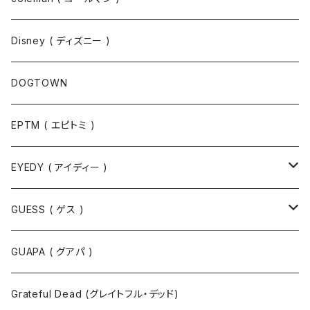
ポロシャツ
スウェット
Disney ( ディズニー )
パンツ
Tシャツ
DOGTOWN
EPTM ( エピトミ )
EYEDY ( アイディー )
Tシャツ
GUESS ( ゲス )
半袖Tシャツ
ポロシャツ
ジャケット
GUAPA ( グアパ )
長袖Tシャツ
シャツ
Grateful Dead (グレイトフル・デッド)