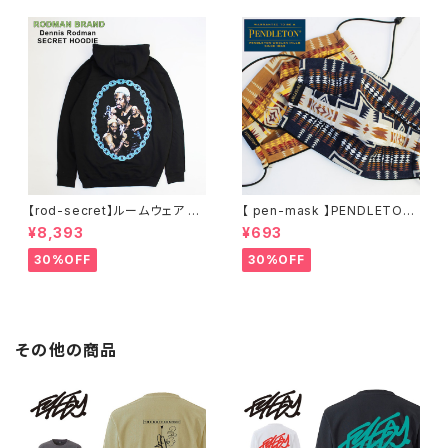
ゃれ 人気 安い ブランド ビッグ
サイズ ビッグシルエット 黒 通勤
通学 秋冬
【rod-secret】ルームウェア フ
【 pen-mask 】PENDLETON
ーディー アーティスト バンド ア
ペンドルトン ファッションマス
¥8,393
¥693
ウトドア RODMAN BRAND ロ
ク アウトドア フリーサイズ アウ
ッドマンブランド Dennis Rod
トドア 通勤 通学 通気性 マスク
30%OFF
30%OFF
man RODAMAN SECRET H
乾燥しない 蒸れない
OODIE デニスロッドマン ヘッド
パーカー デニスロッドマン NBA
その他の商品