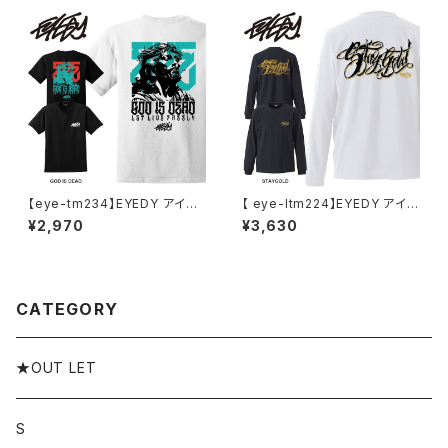
袖Tシャツ 無地T ホワイト アッ
Tシャツ 半袖
シュ グレー
【eye-tm234】EYEDY アイデ
【 eye-ltm224】EYEDY アイデ
ィー GOD IS DEAD ショートス
ィー 大きいサイズ メンズ ロング
¥2,970
¥3,630
リーブTシャツ 大きいサイズ W
Tシャツ STAY GOLD ロンT
HTIE BLACK ホワイト ブラック
長袖 M L XL XXL XXXL Tシャ
ビッグシルエット 半
ツ デザイン プリント Tシャツ W
HITE BLACK
CATEGORY
★OUT LET
S