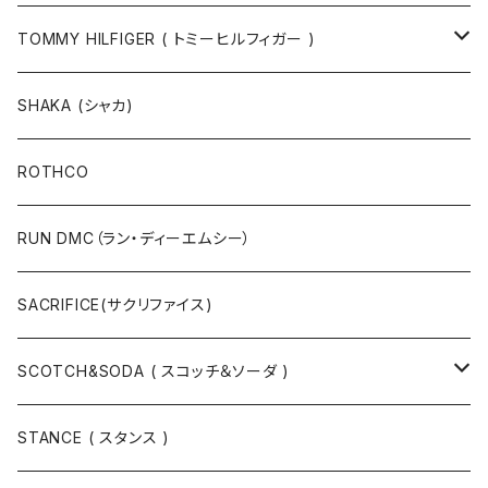
半袖Tシャツ
シャツ
TOMMY HILFIGER ( トミーヒルフィガー )
長袖Tシャツ
帽子
ジャケット
SHAKA (シャカ)
ニットキャップ / ビーニー
キャップ
マフラー / ストール
ROTHCO
キャップ
ニットキャップ / ビーニー
シューズ
RUN DMC（ラン・ディーエムシー）
ハット
ベルト / サスペンダー
ニット
SACRIFICE(サクリファイス)
スウェット
SCOTCH&SODA ( スコッチ＆ソーダ )
Tシャツ / カットソー
トップス
STANCE ( スタンス )