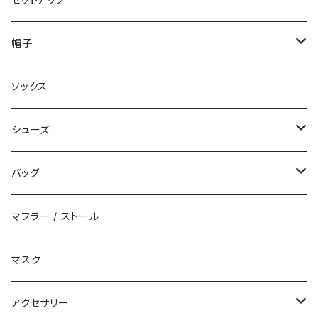
ダウン
ハーフパンツ
帽子
ベスト
デニムパンツ
ニット帽 / ビーニー
ソックス
キャップ
シューズ
ハット
スニーカー
バッグ
サンダル
エコバッグ / マーケットバッグ
マフラー / ストール
ブーツ
ショルダーバッグ
マスク
トートバッグ
アクセサリー