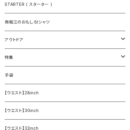
半袖
手袋
ボトムス
STARTER ( スターター )
長袖
ソックス
アウター
南堀江のおもしろtシャツ
Tシャツ・カットソー
アウトドア
寝具・寝袋・ブランケット
特集
食器・調理器具
メール便送料無料★オリジナルT
手袋
半袖Tシャツ
エプロン
OUTLET!!!!!
【ウエスト】28inch
【ウエスト】30inch
【ウエスト】32inch