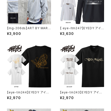
【mg-206ds】ART BY MARK
【 eye-ltm247】EYEDY アイデ
GONZALE ( What it isNt ワッ
ィー 大きいサイズ メンズ ロング
¥3,900
¥3,630
トイットイズント) アートバイ マ
Tシャツ GOD IS DEAD ロンT
ークゴンザレス スウェット
長袖 M L XL XXL XXXL Tシャ
ツ デザイン プリント Tシャツ W
HITE BLACK ホワイト ブラック
【eye-tm244】EYEDY アイデ
【eye-tm243】EYEDY アイデ
ィー BITTER ショートスリーブ
ィー UBITTER ショートスリー
¥2,970
¥2,970
Tシャツ 大きいサイズ WHTIE
ブTシャツ 大きいサイズ WHTI
BLACK ホワイト ブラック ビッ
E BLACK ホワイト ブラック
グシルエット 半袖 プリント