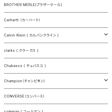
マスクコード
パンツ
ジャケット・ブルゾン
長袖Tシャツ
BROTHER MERLE(ブラザーマール)
財布 / キーケース
パーカ
コート
半袖シャツ
Carhartt （カーハート）
キーホルダー / スマホスタンド
シャツ
長袖シャツ
Calvin Klein ( カルバンクライン )
スウェット
ジャケット
clarks ( クラークス )
パーカー
パーカー
Chubasco ( チュバスコ )
ニット
Champion（チャンピオン）
ジャケット
スウェットパンツ
CONVERSE（コンバース）
コート
パーカー
coleman ( コールマン )