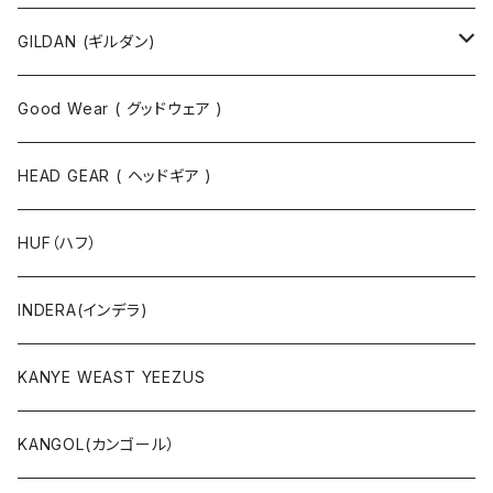
タンクトップ
スウェット
GILDAN (ギルダン)
パーカ
ソックス
Good Wear ( グッドウェア )
ジャケット
HEAD GEAR ( ヘッドギア )
ニット
HUF（ハフ）
ボトムス
INDERA(インデラ)
セットアップ
KANYE WEAST YEEZUS
小物・雑貨
KANGOL(カンゴール）