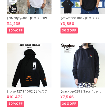
【dt-dtpy-003】DOGTOWN
【dt-dt0101009】DOGTOWN
ドッグタウン POPEYE SKATE
ドッグタウン D.T.S. POCKET
¥4,235
¥3,850
S/S T-SHIRTS ポパイ 半袖 シ
S/S T-SHIRTS 半袖 ショート
ョートスリーブT 大きいサイズ
スリーブT 大きいサイズ 半袖 M
30%OFF
30%OFF
半袖 M L XL 大きめ デザイン
L XL 大きめ デザイン プリント
プリント
かっこいい
【 bra-12734002 】ジャスティ
【sac-pp029】 Sacrifice サク
ンティンバーレイク Justin Ran
リファイス 大きいサイズ メンズ
¥10,472
¥7,546
dall Timberlake MAN OF T
ユニセックス スウェット パーカ
HE WOODS パーカー フーディ
ー 窓グラフィック 長袖 M L XL
30%OFF
30%OFF
ー アーティスト スウェットパー
XXL 2L 大きめ 長袖Tシャツ デ
カ ブラック M L XL
ザイン プリント かっこいい おし