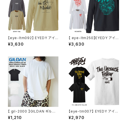
【eye-ltm092】 EYEDY アイデ
【 eye-ltm250】EYEDY アイデ
ィー 大きいサイズ メンズ ロング
ィー 大きいサイズ メンズ ロング
¥3,630
¥3,630
Tシャツ STAFF TEE ロンT ロ
Tシャツ AGHARTA ロンT 長
ゴ 長袖 M L XL XXL XXXL T
袖 M L XL XXL XXXL Tシャツ
シャツ ゆったり ロンティー 長袖
デザイン プリント Tシャツ WHI
Tシャツ
TE BLACK ホワイト ブラック
【 gil-2000 】GILDAN ギルダ
【eye-tm007】 EYEDY アイデ
ン 2000 Ultra Cotton 6.0 o
ィー 大きいサイズ メンズ Tシャ
¥1,210
¥2,970
z Short Sleeve T-Shirt 6.0
ツ 半袖 Tシャツ XL XXL XXXL
oz ウルトラコットン Tシャツ 半
半袖Tシャツ デザイン プリント