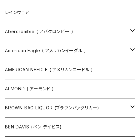
ボディバッグ
ネックレス
レインウェア
バックパック
指輪
Abercrombie ( アバクロンビー )
ツールバッグ
バングル
スウェット
American Eagle ( アメリカンイーグル )
ボディバッグ・ヒップバッグ
サングラス
カットソー
ニット
AMERICAN NEEDLE ( アメリカンニードル )
ボストンバッグ / 旅行バッグ
マスク
ニット
スウェット
ALMOND ( アーモンド )
ポーチ
ベルト
ジャケット・ブルゾン
カットソー
BROWN BAG LIQUOR (ブラウンバッグリカー)
その他
コート
パンツ
半袖Tシャツ
BEN DAVIS (ベン デイビス)