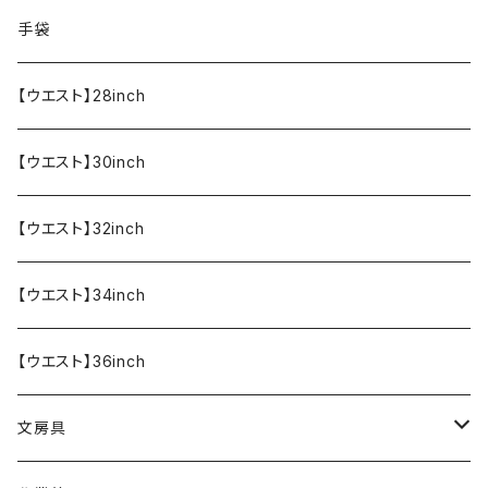
食器・調理器具
メール便送料無料★オリジナルT
手袋
半袖Tシャツ
エプロン
OUTLET!!!!!
【ウエスト】28inch
【ウエスト】30inch
【ウエスト】32inch
【ウエスト】34inch
【ウエスト】36inch
文房具