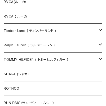
RVCA(ルーカ）
RVCA ( ルーカ )
Timber Land ( ティンバーランド )
ソックス
Ralph Lauren ( ラルフローレン )
半袖Tシャツ
シャツ
TOMMY HILFIGER ( トミーヒルフィガー )
長袖Tシャツ
帽子
ジャケット
SHAKA (シャカ)
ニットキャップ / ビーニー
キャップ
マフラー / ストール
ROTHCO
キャップ
ニットキャップ / ビーニー
シューズ
RUN DMC（ラン・ディーエムシー）