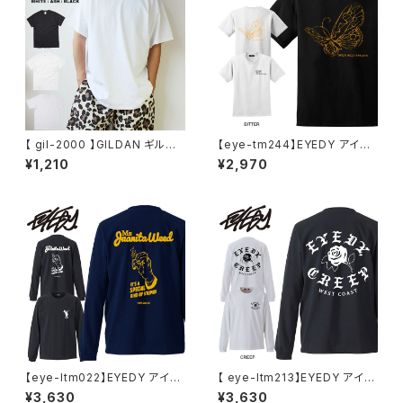
【 gil-2000 】GILDAN ギルダ
【eye-tm244】EYEDY アイデ
ン 2000 Ultra Cotton 6.0 o
ィー BITTER ショートスリーブ
¥1,210
¥2,970
z Short Sleeve T-Shirt 6.0
Tシャツ 大きいサイズ WHTIE
oz ウルトラコットン Tシャツ 半
BLACK ホワイト ブラック ビッ
袖Tシャツ 無地T ホワイト アッ
グシルエット 半袖 プリント
シュ グレー
【eye-ltm022】EYEDY アイデ
【 eye-ltm213】EYEDY アイデ
ィー 大きいサイズ メンズ ロング
ィー CREEP 薔薇 ローズ ロッ
¥3,630
¥3,630