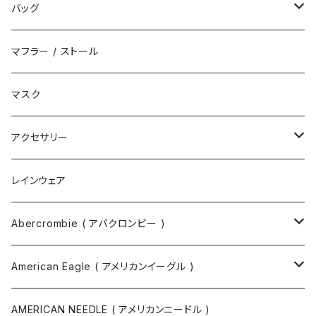
ハット
スニーカー
バッグ
サンダル
エコバッグ / マーケットバッグ
マフラー / ストール
ブーツ
ショルダーバッグ
マスク
トートバッグ
アクセサリー
ボディバッグ
ネックレス
レインウェア
バックパック
指輪
Abercrombie ( アバクロンビー )
ツールバッグ
バングル
スウェット
American Eagle ( アメリカンイーグル )
ボディバッグ・ヒップバッグ
サングラス
カットソー
ニット
AMERICAN NEEDLE ( アメリカンニードル )