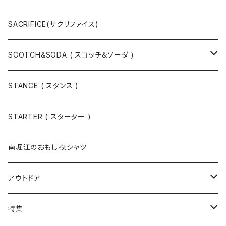
ハット
ベルト / サスペンダー
ニット
SACRIFICE(サクリファイス)
スウェット
SCOTCH&SODA ( スコッチ＆ソーダ )
Tシャツ / カットソー
トップス
STANCE ( スタンス )
半袖
手袋
ボトムス
STARTER ( スターター )
長袖
ソックス
アウター
南堀江のおもしろtシャツ
Tシャツ・カットソー
アウトドア
寝具・寝袋・ブランケット
特集