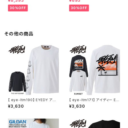
¥8,393
¥693
ウトドア RODMAN BRAND ロ
ク アウトドア フリーサイズ アウ
ッドマンブランド Dennis Rod
トドア 通勤 通学 通気性 マスク
30%OFF
30%OFF
man RODAMAN SECRET H
乾燥しない 蒸れない
OODIE デニスロッドマン ヘッド
パーカー デニスロッドマン NBA
その他の商品
【 eye-ltm190】 EYEDY アイ
【 eye-ltm171】 アイディー EY
ディー TCS コーヒーショップ
EDY SUNSET サンセット ロン
¥3,630
¥3,630
ロングスリーブT ロンT クルー
グスリーブTシャツ 大きいサイズ
ネック ロゴメンズ ブランド プリ
メンズ ロングtシャツ ブランド
ント XL LL XXL 2XL 3XL 大き
M L XL XXL XXXL
いサイズ おしゃれ かっこいい メ
ンズ ホワイト ブラック