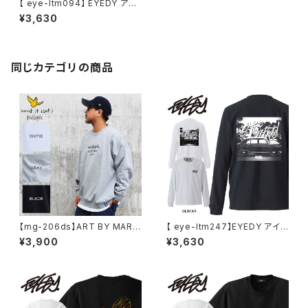
【 eye-ltm094】 EYEDY アイ
ディー 大きいサイズ メンズ ロン
¥3,630
グtシャツ ロンt A SMOKING P
ARTY ブランド M L XL XXL X
XXL 3l おしゃれ ストリート 綿
コットン 長袖Tシャツ
同じカテゴリの商品
【mg-206ds】ART BY MARK
【 eye-ltm247】EYEDY アイデ
GONZALE ( What it isNt ワッ
ィー 大きいサイズ メンズ ロング
¥3,900
¥3,630
トイットイズント) アートバイ マ
Tシャツ GOD IS DEAD ロンT
ークゴンザレス スウェット
長袖 M L XL XXL XXXL Tシャ
ツ デザイン プリント Tシャツ W
HITE BLACK ホワイト ブラック