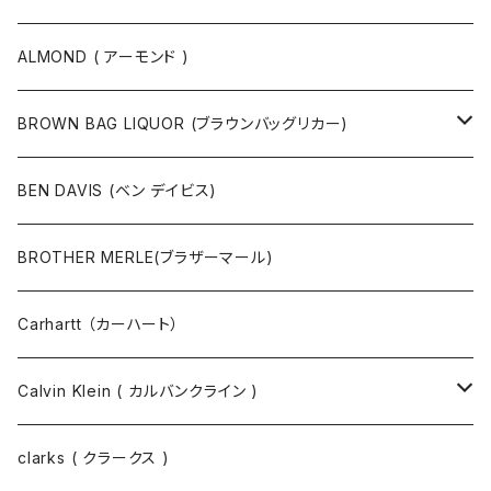
ボストンバッグ / 旅行バッグ
マスク
ニット
スウェット
ALMOND ( アーモンド )
ポーチ
ベルト
ジャケット・ブルゾン
カットソー
BROWN BAG LIQUOR (ブラウンバッグリカー)
その他
コート
パンツ
半袖Tシャツ
BEN DAVIS (ベン デイビス)
マスクコード
パンツ
ジャケット・ブルゾン
長袖Tシャツ
BROTHER MERLE(ブラザーマール)
財布 / キーケース
パーカ
コート
半袖シャツ
Carhartt （カーハート）
キーホルダー / スマホスタンド
シャツ
長袖シャツ
Calvin Klein ( カルバンクライン )
スウェット
ジャケット
clarks ( クラークス )