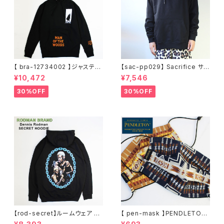
【 bra-12734002 】ジャスティ
【sac-pp029】 Sacrifice サク
ンティンバーレイク Justin Ran
リファイス 大きいサイズ メンズ
¥10,472
¥7,546
dall Timberlake MAN OF T
ユニセックス スウェット パーカ
HE WOODS パーカー フーディ
ー 窓グラフィック 長袖 M L XL
30%OFF
30%OFF
ー アーティスト スウェットパー
XXL 2L 大きめ 長袖Tシャツ デ
カ ブラック M L XL
ザイン プリント かっこいい おし
ゃれ 人気 安い ブランド ビッグ
サイズ ビッグシルエット 黒 通勤
通学 秋冬
【rod-secret】ルームウェア フ
【 pen-mask 】PENDLETON
ーディー アーティスト バンド ア
ペンドルトン ファッションマス