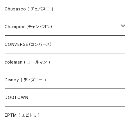
パーカー
パーカー
Chubasco ( チュバスコ )
ニット
Champion（チャンピオン）
ジャケット
スウェットパンツ
CONVERSE（コンバース）
コート
パーカー
coleman ( コールマン )
ポロシャツ
スウェット
Disney ( ディズニー )
パンツ
Tシャツ
DOGTOWN
EPTM ( エピトミ )