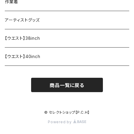
ペンケース
作業着
アーティストグッズ
【ウエスト】38inch
【ウエスト】40inch
商品一覧に戻る
© セレクトショップ【P.C.H】
Powered by