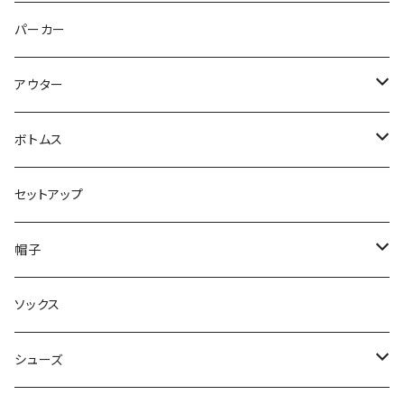
トップス
パーカー
パンツ
アウター
ジャケット
ボトムス
コート
ロングパンツ
セットアップ
ダウン
ハーフパンツ
帽子
ベスト
デニムパンツ
ニット帽 / ビーニー
ソックス
キャップ
シューズ