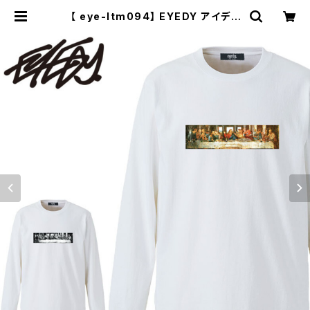
【 eye-ltm094】 EYEDY アイディ
ー 大きいサイズ メンズ ロングtシャツ
ロンt A SMOKING PARTY ブラン
ド M L XL XXL XXXL 3l おしゃれ
ストリート 綿 コットン 長袖Tシャツ |
セレクトショップ【P.C.H】