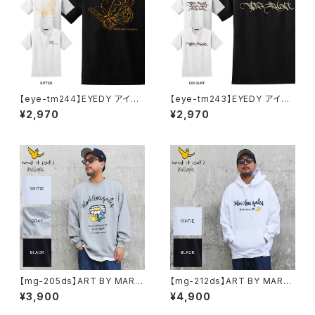
【eye-tm244】EYEDY アイデ
【eye-tm243】EYEDY アイデ
ィー BITTER ショートスリーブ
ィー UBITTER ショートスリー
¥2,970
¥2,970
Tシャツ 大きいサイズ WHTIE
ブTシャツ 大きいサイズ WHTI
BLACK ホワイト ブラック ビッ
E BLACK ホワイト ブラック
グシルエット 半袖 プリント
【mg-205ds】ART BY MARK
【mg-212ds】ART BY MARK
GONZALE ( What it isNt ワッ
GONZALE ( What it isNt ワッ
¥3,900
¥4,900
トイットイズント) アートバイ マ
トイットイズント) アートバイ マ
ークゴンザレス スウェット
ークゴンザレス パーカー