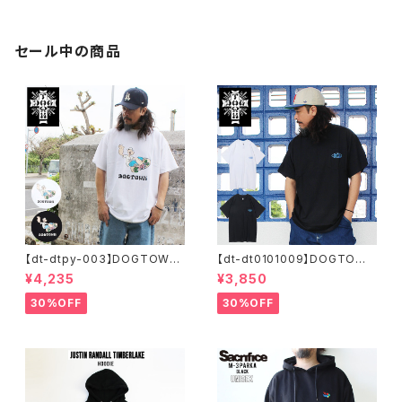
セール中の商品
【dt-dtpy-003】DOGTOWN
【dt-dt0101009】DOGTOWN
ドッグタウン POPEYE SKATE
ドッグタウン D.T.S. POCKET
¥4,235
¥3,850
S/S T-SHIRTS ポパイ 半袖 シ
S/S T-SHIRTS 半袖 ショート
ョートスリーブT 大きいサイズ
スリーブT 大きいサイズ 半袖 M
30%OFF
30%OFF
半袖 M L XL 大きめ デザイン
L XL 大きめ デザイン プリント
プリント
かっこいい