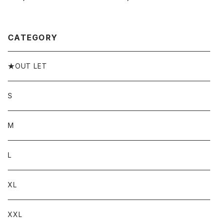
tシャツ ロンt ワニータウィード
ク ロングスリーブTシャツ 大き
ブランド M L XL XXL XXXL
いサイズ WHTIE BLACK ホワ
イト ブラック 長袖 プリント
CATEGORY
★OUT LET
S
M
L
XL
XXL