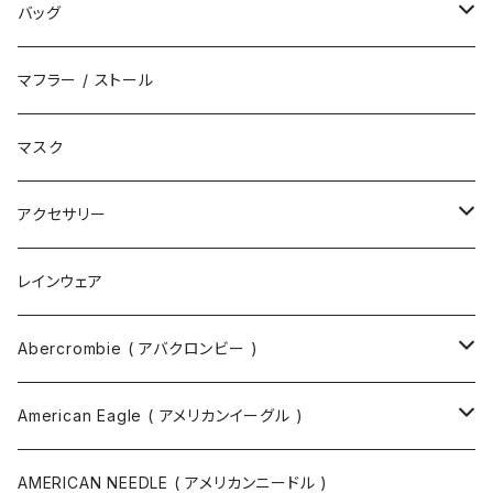
ハット
スニーカー
バッグ
サンダル
エコバッグ / マーケットバッグ
マフラー / ストール
ブーツ
ショルダーバッグ
マスク
トートバッグ
アクセサリー
ボディバッグ
ネックレス
レインウェア
バックパック
指輪
Abercrombie ( アバクロンビー )
ツールバッグ
バングル
スウェット
American Eagle ( アメリカンイーグル )
ボディバッグ・ヒップバッグ
サングラス
カットソー
ニット
AMERICAN NEEDLE ( アメリカンニードル )