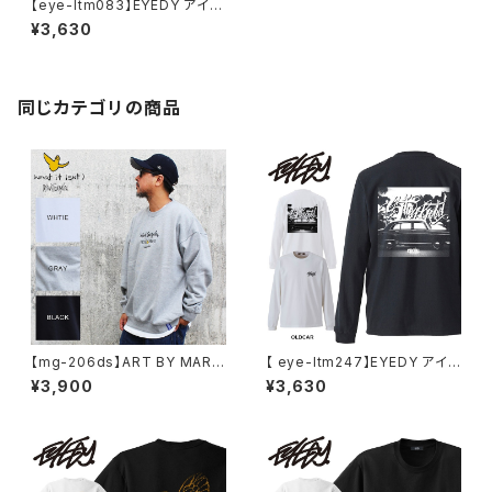
【eye-ltm083】EYEDY アイデ
ィー 大きいサイズ メンズ ロング
¥3,630
tシャツ ロンt SK8MARIA ブラ
ンド M L XL XXL XXXL
同じカテゴリの商品
【mg-206ds】ART BY MARK
【 eye-ltm247】EYEDY アイデ
GONZALE ( What it isNt ワッ
ィー 大きいサイズ メンズ ロング
¥3,900
¥3,630
トイットイズント) アートバイ マ
Tシャツ GOD IS DEAD ロンT
ークゴンザレス スウェット
長袖 M L XL XXL XXXL Tシャ
ツ デザイン プリント Tシャツ W
HITE BLACK ホワイト ブラック