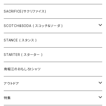
ハット
ベルト / サスペンダー
ニット
SACRIFICE(サクリファイス)
スウェット
SCOTCH&SODA ( スコッチ＆ソーダ )
Tシャツ / カットソー
トップス
STANCE ( スタンス )
半袖
手袋
ボトムス
STARTER ( スターター )
長袖
ソックス
アウター
南堀江のおもしろtシャツ
Tシャツ・カットソー
アウトドア
寝具・寝袋・ブランケット
特集