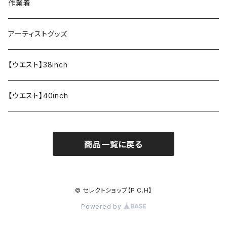
ペンケース
作業着
アーティストグッズ
【ウエスト】38inch
【ウエスト】40inch
商品一覧に戻る
© セレクトショップ【P.C.H】
Powered by