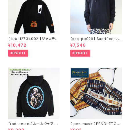
【 bra-12734002 】ジャスティ
【sac-pp029】 Sacrifice サク
ンティンバーレイク Justin Ran
リファイス 大きいサイズ メンズ
¥10,472
¥7,546
dall Timberlake MAN OF T
ユニセックス スウェット パーカ
HE WOODS パーカー フーディ
ー 窓グラフィック 長袖 M L XL
30%OFF
30%OFF
ー アーティスト スウェットパー
XXL 2L 大きめ 長袖Tシャツ デ
カ ブラック M L XL
ザイン プリント かっこいい おし
ゃれ 人気 安い ブランド ビッグ
サイズ ビッグシルエット 黒 通勤
通学 秋冬
【rod-secret】ルームウェア フ
【 pen-mask 】PENDLETON
ーディー アーティスト バンド ア
ペンドルトン ファッションマス