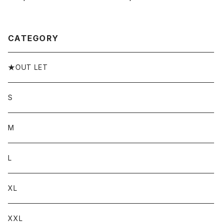
ーネックtシャツ カットソー 無地
イズ メンズ ロングtシャツ ロンt
Tシャツ 綿100
A TEAM CIRCLE ブランド M
L XL XXL XXXL
CATEGORY
★OUT LET
S
M
L
XL
XXL