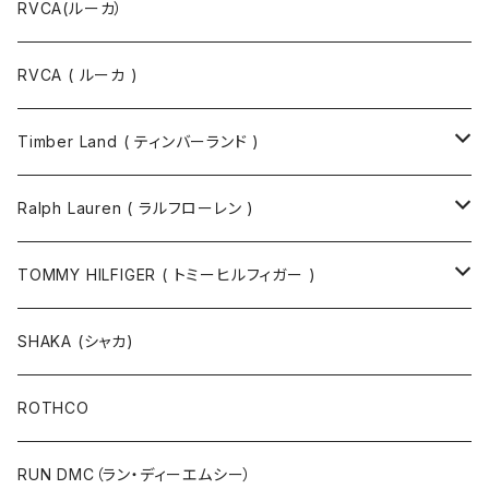
RVCA(ルーカ）
RVCA ( ルーカ )
Timber Land ( ティンバーランド )
ソックス
Ralph Lauren ( ラルフローレン )
半袖Tシャツ
シャツ
TOMMY HILFIGER ( トミーヒルフィガー )
長袖Tシャツ
帽子
ジャケット
SHAKA (シャカ)
ニットキャップ / ビーニー
キャップ
マフラー / ストール
ROTHCO
キャップ
ニットキャップ / ビーニー
シューズ
RUN DMC（ラン・ディーエムシー）