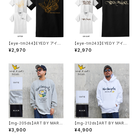
【eye-tm244】EYEDY アイデ
【eye-tm243】EYEDY アイデ
ィー BITTER ショートスリーブ
ィー UBITTER ショートスリー
¥2,970
¥2,970
Tシャツ 大きいサイズ WHTIE
ブTシャツ 大きいサイズ WHTI
BLACK ホワイト ブラック ビッ
E BLACK ホワイト ブラック
グシルエット 半袖 プリント
【mg-205ds】ART BY MARK
【mg-212ds】ART BY MARK
GONZALE ( What it isNt ワッ
GONZALE ( What it isNt ワッ
¥3,900
¥4,900
トイットイズント) アートバイ マ
トイットイズント) アートバイ マ
ークゴンザレス スウェット
ークゴンザレス パーカー