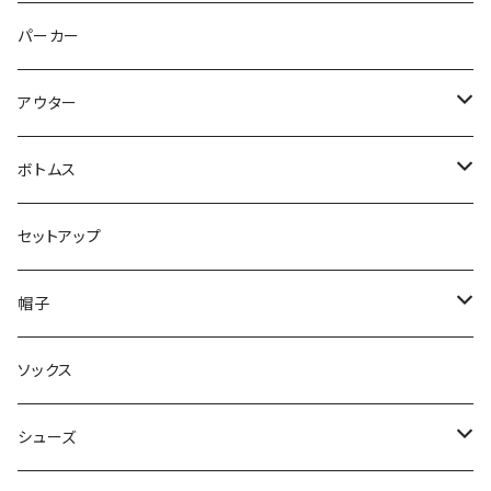
トップス
パーカー
パンツ
アウター
ジャケット
ボトムス
コート
ロングパンツ
セットアップ
ダウン
ハーフパンツ
帽子
ベスト
デニムパンツ
ニット帽 / ビーニー
ソックス
キャップ
シューズ