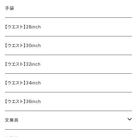
食器・調理器具
メール便送料無料★オリジナルT
手袋
半袖Tシャツ
エプロン
OUTLET!!!!!
【ウエスト】28inch
【ウエスト】30inch
【ウエスト】32inch
【ウエスト】34inch
【ウエスト】36inch
文房具