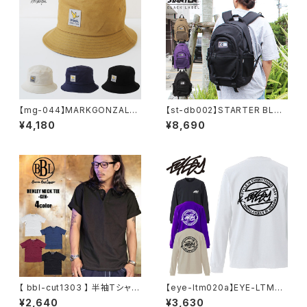
【mg-044】MARKGONZALES
【st-db002】STARTER BLAC
(ワットイットイズント) アートバ
K LABEL (スターターブラックレ
¥4,180
¥8,690
イ マークゴンザレス 刺繍 バケ
ーベル) メッシュポケット BACK
ット ハット / HAT ユニセックス
PACK リュック ST-DB002 バ
ブラック ブラウン ネイビー ホワ
ックパック 大容量
イト ナチュラル かっこいい おし
ゃれ 人気 安い ブランド 通勤 通
学 買い物 カジュアル メンズライ
ク ユニセックス
【 bbl-cut1303 】 半袖Tシャツ
【eye-ltm020a】EYE-LTM05
ヘンリーネック ヘンリー ヘンリ
9 EYEDY アイディー 大きいサ
¥2,640
¥3,630