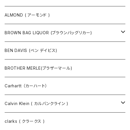
ボストンバッグ / 旅行バッグ
マスク
ニット
スウェット
ALMOND ( アーモンド )
ポーチ
ベルト
ジャケット・ブルゾン
カットソー
BROWN BAG LIQUOR (ブラウンバッグリカー)
その他
コート
パンツ
半袖Tシャツ
BEN DAVIS (ベン デイビス)
マスクコード
パンツ
ジャケット・ブルゾン
長袖Tシャツ
BROTHER MERLE(ブラザーマール)
財布 / キーケース
パーカ
コート
半袖シャツ
Carhartt （カーハート）
キーホルダー / スマホスタンド
シャツ
長袖シャツ
Calvin Klein ( カルバンクライン )
スウェット
ジャケット
clarks ( クラークス )