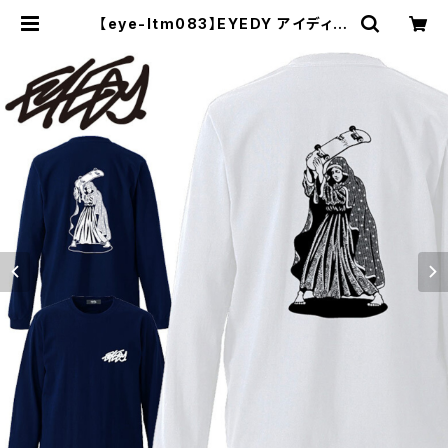
【eye-ltm083】EYEDY アイディー
大きいサイズ メンズ ロングtシャツ ロ
ンt SK8MARIA ブランド M L XL X
XL XXXL | セレクトショップ【P.C.
H】