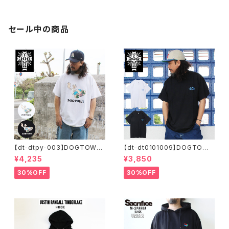
セール中の商品
【dt-dtpy-003】DOGTOWN
【dt-dt0101009】DOGTOWN
ドッグタウン POPEYE SKATE
ドッグタウン D.T.S. POCKET
¥4,235
¥3,850
S/S T-SHIRTS ポパイ 半袖 シ
S/S T-SHIRTS 半袖 ショート
ョートスリーブT 大きいサイズ
スリーブT 大きいサイズ 半袖 M
30%OFF
30%OFF
半袖 M L XL 大きめ デザイン
L XL 大きめ デザイン プリント
プリント
かっこいい