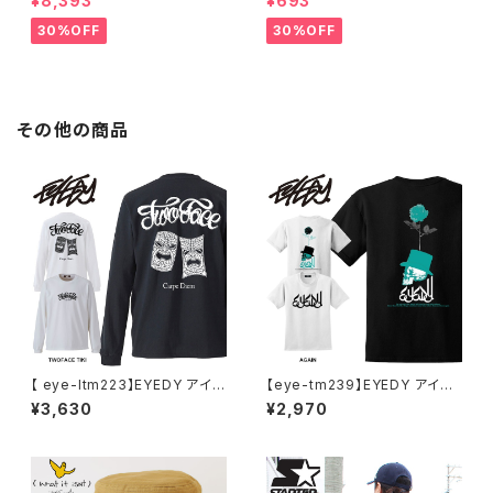
¥8,393
¥693
ウトドア RODMAN BRAND ロ
ク アウトドア フリーサイズ アウ
ッドマンブランド Dennis Rod
トドア 通勤 通学 通気性 マスク
30%OFF
30%OFF
man RODAMAN SECRET H
乾燥しない 蒸れない
OODIE デニスロッドマン ヘッド
パーカー デニスロッドマン NBA
その他の商品
【 eye-ltm223】EYEDY アイデ
【eye-tm239】EYEDY アイデ
ィー 大きいサイズ メンズ ロング
ィー AGAIN ショートスリーブT
¥3,630
¥2,970
Tシャツ TWOFACE TIKI ロン
シャツ 大きいサイズ WHTIE BL
T 長袖 M L XL XXL XXXL T
ACK ホワイト ブラック ビッグシ
シャツ デザイン プリント
ルエット 半袖 プリント かっこい
い おしゃれ