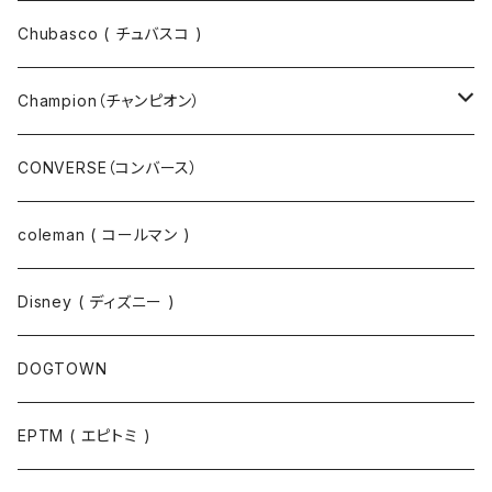
パーカー
パーカー
Chubasco ( チュバスコ )
ニット
Champion（チャンピオン）
ジャケット
スウェットパンツ
CONVERSE（コンバース）
コート
パーカー
coleman ( コールマン )
ポロシャツ
スウェット
Disney ( ディズニー )
パンツ
Tシャツ
DOGTOWN
EPTM ( エピトミ )