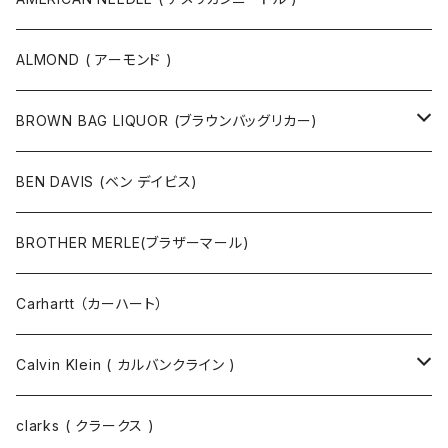
ボストンバッグ / 旅行バッグ
マスク
ニット
スウェット
ALMOND ( アーモンド )
ポーチ
ベルト
ジャケット・ブルゾン
カットソー
BROWN BAG LIQUOR (ブラウンバッグリカー)
その他
コート
パンツ
半袖Tシャツ
BEN DAVIS (ベン デイビス)
マスクコード
パンツ
ジャケット・ブルゾン
長袖Tシャツ
BROTHER MERLE(ブラザーマール)
財布 / キーケース
パーカ
コート
半袖シャツ
Carhartt （カーハート）
キーホルダー / スマホスタンド
シャツ
長袖シャツ
Calvin Klein ( カルバンクライン )
スウェット
ジャケット
clarks ( クラークス )