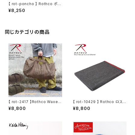
【 rot-poncho 】 Rothco ポン
チョライナー G.I.タイプ リップス
¥8,250
トップ生地 キルティング加工 ブ
ランケット
同じカテゴリの商品
【 rot-2417 】Rothco Waxed
【 rot-10429 】 Rothco ロスコ
Canvas Shoulder Duffle Ba
Wool Rescue Survival Blan
¥8,800
¥8,800
g - 24 Inch ショルダー ダッフ
ket レスキュー サバイバル ブラ
ルバッグ ボストンバッグ ショルダ
ンケット ラグ テーブルウェア 絨
ーバッグ 旅行 ジム バック トラ
毯 防寒 ミリタリー アウトドア キ
ベルバッグ 旅行
ャンプ