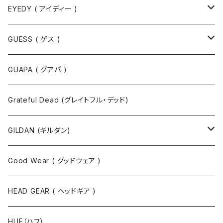
EYEDY ( アイディー )
Tシャツ
GUESS ( ゲス )
半袖Tシャツ
ポロシャツ
ジャケット
GUAPA ( グアパ )
長袖Tシャツ
シャツ
Grateful Dead (グレイトフル・デッド)
タンクトップ
スウェット
GILDAN (ギルダン)
パーカ
ソックス
Good Wear ( グッドウェア )
ジャケット
HEAD GEAR ( ヘッドギア )
ニット
HUF（ハフ）