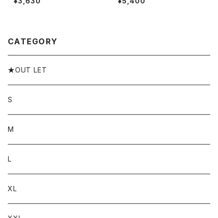
¥3,630
¥5,400
tシャツ ロンt SAGROSE ブラン
サイズ メンズ Tシャツ 半袖 Tシ
ド M L XL XXL XXXL
ャツ M L XL 半袖Tシャツ WO
ODLAND デザイン プリント
CATEGORY
★OUT LET
S
M
L
XL