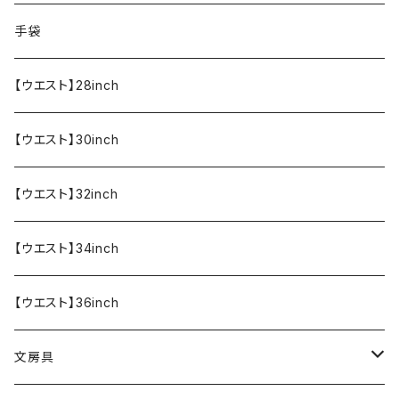
食器・調理器具
メール便送料無料★オリジナルT
手袋
半袖Tシャツ
エプロン
OUTLET!!!!!
【ウエスト】28inch
【ウエスト】30inch
【ウエスト】32inch
【ウエスト】34inch
【ウエスト】36inch
文房具