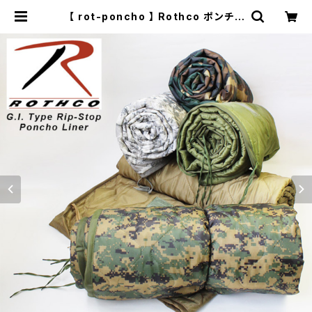
【 rot-poncho 】 Rothco ポンチョ
ライナー G.I.タイプ リップストップ生
地 キルティング加工 ブランケット |
セレクトショップ【P.C.H】