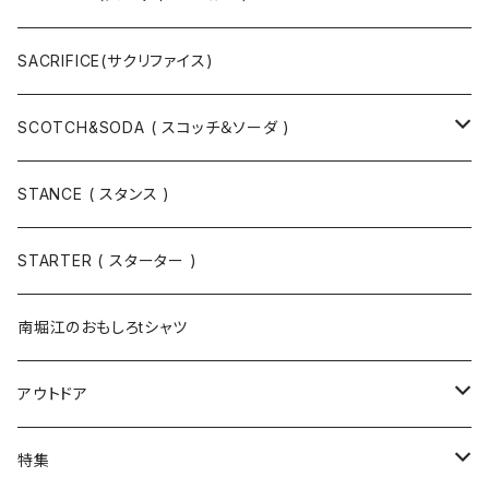
ハット
ベルト / サスペンダー
ニット
SACRIFICE(サクリファイス)
スウェット
SCOTCH&SODA ( スコッチ＆ソーダ )
Tシャツ / カットソー
トップス
STANCE ( スタンス )
半袖
手袋
ボトムス
STARTER ( スターター )
長袖
ソックス
アウター
南堀江のおもしろtシャツ
Tシャツ・カットソー
アウトドア
寝具・寝袋・ブランケット
特集