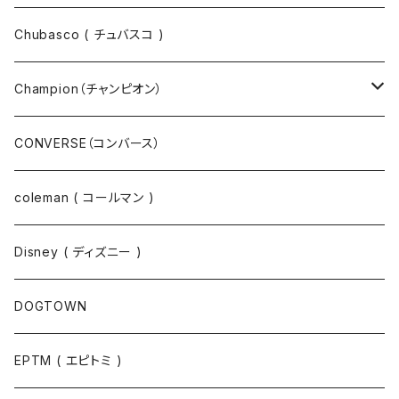
パーカー
パーカー
Chubasco ( チュバスコ )
ニット
Champion（チャンピオン）
ジャケット
スウェットパンツ
CONVERSE（コンバース）
コート
パーカー
coleman ( コールマン )
ポロシャツ
スウェット
Disney ( ディズニー )
パンツ
Tシャツ
DOGTOWN
EPTM ( エピトミ )