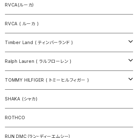
RVCA(ルーカ）
RVCA ( ルーカ )
Timber Land ( ティンバーランド )
ソックス
Ralph Lauren ( ラルフローレン )
半袖Tシャツ
シャツ
TOMMY HILFIGER ( トミーヒルフィガー )
長袖Tシャツ
帽子
ジャケット
SHAKA (シャカ)
ニットキャップ / ビーニー
キャップ
マフラー / ストール
ROTHCO
キャップ
ニットキャップ / ビーニー
シューズ
RUN DMC（ラン・ディーエムシー）