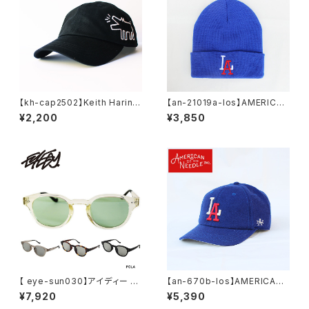
【kh-cap2502】Keith Haring
【an-21019a-los】AMERICAN
キースヘリング アート 刺繍 ア
NEEDLE アメリカンニードル ニ
¥2,200
¥3,850
ート ローキャップ 帽子 メンズキ
ットキャップ ニット帽 Minor Le
ャップ レディースキャップ フラッ
ague BB マイナーリーグベー
トキャップ おしゃれ フェス 学生
スボール MiLB 21019a-los メ
かわいい 可愛い 黒 ブラック ア
ンズ レディース
ウトドア 人気 ブランド 中学生
高校生 大人
【 eye-sun030】アイディー 【E
【an-670b-los】AMERICAN
YEDY】 偏光機能サングラス 反
NEEDLE アメリカンニードル M
¥7,920
¥5,390
射光防止 紫外線 クリア スモー
INOR LEAGUE BASEBALL C