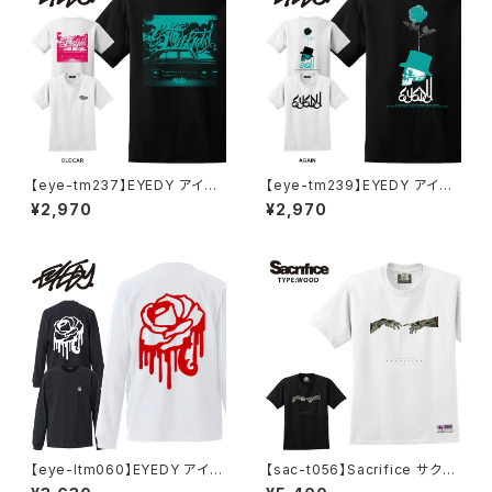
【eye-tm237】EYEDY アイデ
【eye-tm239】EYEDY アイデ
ィー OLDCAR ショートスリーブ
ィー AGAIN ショートスリーブT
¥2,970
¥2,970
Tシャツ 大きいサイズ WHTIE
シャツ 大きいサイズ WHTIE BL
BLACK ホワイト ブラック ビッ
ACK ホワイト ブラック ビッグシ
グシルエット 半袖 プリント かっ
ルエット 半袖 プリント かっこい
こいい
い おしゃれ
【eye-ltm060】EYEDY アイデ
【sac-t056】Sacrifice サクリ
ィー 大きいサイズ メンズ ロング
ファイス TYPE WOOD 大きい