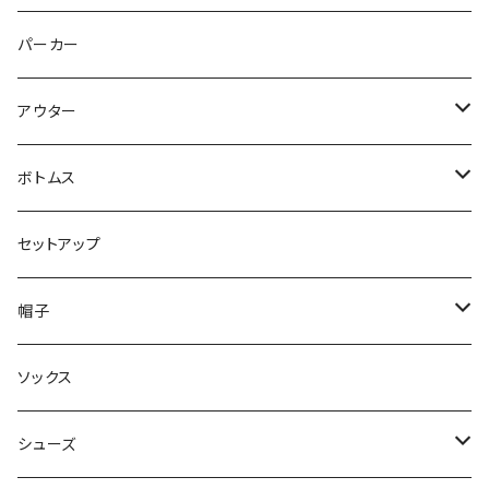
トップス
パーカー
パンツ
アウター
ジャケット
ボトムス
コート
ロングパンツ
セットアップ
ダウン
ハーフパンツ
帽子
ベスト
デニムパンツ
ニット帽 / ビーニー
ソックス
キャップ
シューズ