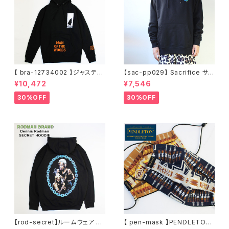
【 bra-12734002 】ジャスティ
【sac-pp029】 Sacrifice サク
ンティンバーレイク Justin Ran
リファイス 大きいサイズ メンズ
¥10,472
¥7,546
dall Timberlake MAN OF T
ユニセックス スウェット パーカ
HE WOODS パーカー フーディ
ー 窓グラフィック 長袖 M L XL
30%OFF
30%OFF
ー アーティスト スウェットパー
XXL 2L 大きめ 長袖Tシャツ デ
カ ブラック M L XL
ザイン プリント かっこいい おし
ゃれ 人気 安い ブランド ビッグ
サイズ ビッグシルエット 黒 通勤
通学 秋冬
【rod-secret】ルームウェア フ
【 pen-mask 】PENDLETON