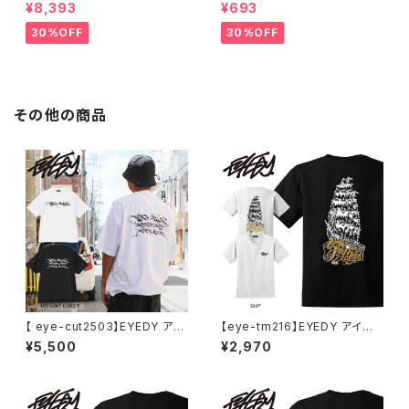
ーディー アーティスト バンド ア
ペンドルトン ファッションマス
¥8,393
¥693
ウトドア RODMAN BRAND ロ
ク アウトドア フリーサイズ アウ
ッドマンブランド Dennis Rod
トドア 通勤 通学 通気性 マスク
30%OFF
30%OFF
man RODAMAN SECRET H
乾燥しない 蒸れない
OODIE デニスロッドマン ヘッド
パーカー デニスロッドマン NBA
その他の商品
【 eye-cut2503】EYEDY アイ
【eye-tm216】EYEDY アイディ
ディー UBI SUNT CORD T メ
ー メンズ SHIP 半袖 tシャツ ブ
¥5,500
¥2,970
ンズ レディース ユニセックス リ
ランド 大きいサイズ Tシャツブ
ラックスフィット Tシャツ 裾しぼ
ランドメンズ ストリートTシャツ
り カットソー ブランド おしゃれ
バックプリントtシャツ
ストリート