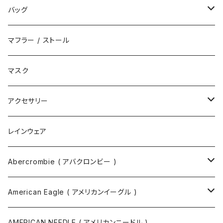
ハット
スニーカー
バッグ
サンダル
エコバッグ / マーケットバッグ
マフラー / ストール
ブーツ
ショルダーバッグ
マスク
トートバッグ
アクセサリー
ボディバッグ
ネックレス
レインウェア
バックパック
指輪
Abercrombie ( アバクロンビー )
ツールバッグ
バングル
スウェット
American Eagle ( アメリカンイーグル )
ボディバッグ・ヒップバッグ
サングラス
カットソー
ニット
AMERICAN NEEDLE ( アメリカンニードル )