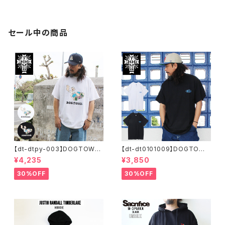
ク 眼鏡ケース 眼鏡拭き グリー
AP LOS ANGELES ANGELS
ン イエロー メンズ プレゼント
マイナー リーグ UNISEX メン
フェス アウトドア アメカジ スト
ズ レディース キャップ ユニセッ
リート
クス
セール中の商品
【dt-dtpy-003】DOGTOWN
【dt-dt0101009】DOGTOWN
ドッグタウン POPEYE SKATE
ドッグタウン D.T.S. POCKET
¥4,235
¥3,850
S/S T-SHIRTS ポパイ 半袖 シ
S/S T-SHIRTS 半袖 ショート
ョートスリーブT 大きいサイズ
スリーブT 大きいサイズ 半袖 M
30%OFF
30%OFF
半袖 M L XL 大きめ デザイン
L XL 大きめ デザイン プリント
プリント
かっこいい