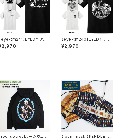
【eye-tm241】EYEDY アイ
【eye-tm240】EYEDY アイ
ディー AGAIN ショートスリー
ディー PHOENIX ショートス
¥2,970
¥2,970
ブTシャツ 大きいサイズ WH
リーブTシャツ 大きいサイズ
TIE BLACK ホワイト ブラッ
BLACK ブラック ビッグシルエ
ク ビッグシルエット 半袖 プリ
ット 半袖 プリント
ント かっこいい おしゃれ
【rod-secret】ルームウェア
【 pen-mask 】PENDLETO