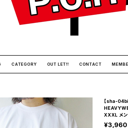
G
CATEGORY
OUT LET!!
CONTACT
MEMBE
【sha-04b
HEAVYWE
XXXL メ
¥3,960