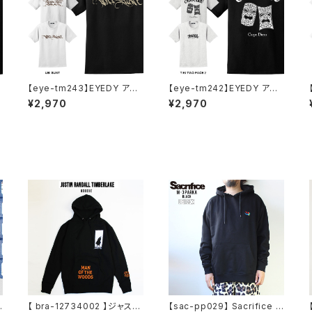
【eye-tm243】EYEDY アイ
【eye-tm242】EYEDY アイ
ディー UBITTER ショートス
ディー TIKI TWO FACE 2 シ
¥2,970
¥2,970
リーブTシャツ 大きいサイズ
ョートスリーブTシャツ 大きい
ッ
WHTIE BLACK ホワイト ブ
サイズ ASH アッシュBLACK
ラック
ブラック ビッグシルエット 半
袖 プリント かっこいい おしゃ
れ 人気 安い ブランド ビッグ
サイズ
【 bra-12734002 】ジャステ
【sac-pp029】 Sacrifice サ