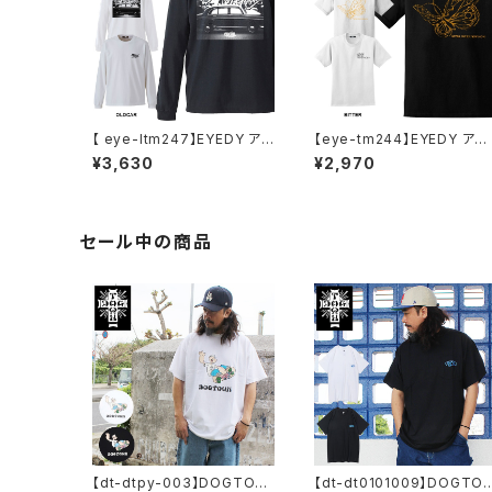
【 eye-ltm247】EYEDY アイ
【eye-tm244】EYEDY アイ
ディー 大きいサイズ メンズ ロ
ディー BITTER ショートスリ
¥3,630
¥2,970
ングTシャツ GOD IS DEAD
ーブTシャツ 大きいサイズ W
ロンT 長袖 M L XL XXL XX
HTIE BLACK ホワイト ブラ
XL Tシャツ デザイン プリント
ク ビッグシルエット 半袖 プリ
Tシャツ WHITE BLACK ホ
ント
ワイト ブラック
セール中の商品
【dt-dtpy-003】DOGTOW
【dt-dt0101009】DOGTO