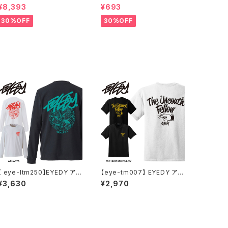
フーディー アーティスト バン
N ペンドルトン ファッション
¥8,393
¥693
ド アウトドア RODMAN BRA
マスク アウトドア フリーサイ
ND ロッドマンブランド Denn
ズ アウトドア 通勤 通学 通気
30%OFF
30%OFF
is Rodman RODAMAN SE
性 マスク 乾燥しない 蒸れな
CRET HOODIE デニスロッド
い
マン ヘッド パーカー デニスロ
ッドマン NBA
【 eye-ltm250】EYEDY アイ
【eye-tm007】 EYEDY アイ
ディー 大きいサイズ メンズ ロ
ディー 大きいサイズ メンズ T
¥3,630
¥2,970
ングTシャツ AGHARTA ロン
シャツ 半袖 Tシャツ XL XXL
T 長袖 M L XL XXL XXXL
XXXL 半袖Tシャツ デザイン
Tシャツ デザイン プリント T
プリント Tシャツ 半袖
シャツ WHITE BLACK ホワ
イト ブラック