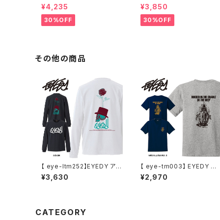
N ドッグタウン POPEYE SK
WN ドッグタウン D.T.S. PO
¥4,235
¥3,850
ATE S/S T-SHIRTS ポパイ
CKET S/S T-SHIRTS 半袖
半袖 ショートスリーブT 大き
ショートスリーブT 大きいサ
30%OFF
30%OFF
いサイズ 半袖 M L XL 大きめ
ズ 半袖 M L XL 大きめ デザ
デザイン プリント
イン プリント かっこいい
その他の商品
【 eye-ltm252】EYEDY アイ
【 eye-tm003】 EYEDY ア
ディー 大きいサイズ メンズ ロ
イディー 大きいサイズ メンズ
¥3,630
¥2,970
ングTシャツ AGAIN ロンT
Tシャツ 半袖 Tシャツ XL X
長袖 M L XL XXL XXXL Tシ
L XXXL XXXL 半袖Tシャツ
ャツ デザイン プリント Tシャ
デザイン プリント Tシャツ 半
ツ WHITE BLACK ホワイト
袖
ブラック
CATEGORY