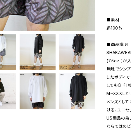
■素材
綿100%
■商品説明
SHAKAWE
(7.5oz )
無地でシンプ
したボディで
しても◎ 何
M~XXXL
メンズとして
ける、ユニセ
US商品の為
ならではのビ