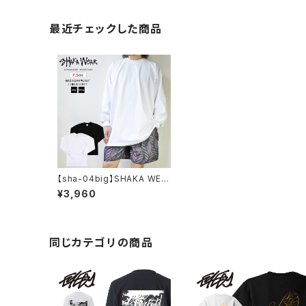
最近チェックした商品
【sha-04big】SHAKA WEA
R 7.5 OZ MAX HEAVYWEI
¥3,960
GHT LONG SLEEVE 長袖
Tシャツ XXL XXXL メンズ
大きいサイズ プレーン ロンT
長袖 無地
同じカテゴリの商品