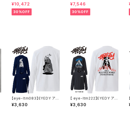
ィンティンバーレイク Justin
クリファイス 大きいサイズ メ
¥10,472
¥7,546
Randall Timberlake MAN
ンズ ユニセックス スウェット
イ
OF THE WOODS パーカー
パーカー 窓グラフィック 長袖
30%OFF
30%OFF
フーディー アーティスト スウ
M L XL XXL 2L 大きめ 長袖
ェットパーカ ブラック M L XL
Tシャツ デザイン プリント か
っこいい おしゃれ 人気 安い
ブランド ビッグサイズ ビッグ
シルエット 黒 通勤 通学 秋冬
【eye-ltm083】EYEDY アイ
【 eye-ltm222】EYEDY アイ
ディー 大きいサイズ メンズ ロ
ディー 大きいサイズ メンズ ロ
¥3,630
¥3,630
X
ングtシャツ ロンt SK8MARI
ングTシャツ NOT FOR ME
A ブランド M L XL XXL XXX
ロンT 長袖 M L XL XXL XX
L
XL Tシャツ デザイン プリント
Tシャツ WHITE BLACK