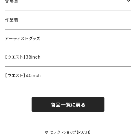
文房具
ペンケース
作業着
アーティストグッズ
【ウエスト】38inch
【ウエスト】40inch
商品一覧に戻る
© セレクトショップ【P.C.H】