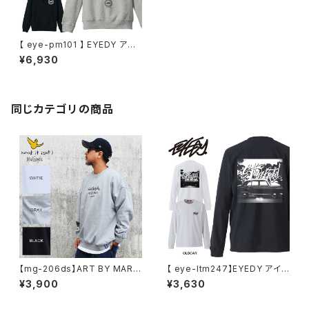
【 eye-pm101 】 EYEDY アイ
ディー FREEDAMN UP 大きい
¥6,930
サイズ メンズ スウェット パーカ
ー スケート スケーター フード
トレーナー メンズ ブランド プリ
ン
同じカテゴリの商品
【mg-206ds】ART BY MARK
【 eye-ltm247】EYEDY アイデ
GONZALE ( What it isNt ワッ
ィー 大きいサイズ メンズ ロング
¥3,900
¥3,630
トイットイズント) アートバイ マ
Tシャツ GOD IS DEAD ロンT
ークゴンザレス スウェット
長袖 M L XL XXL XXXL Tシャ