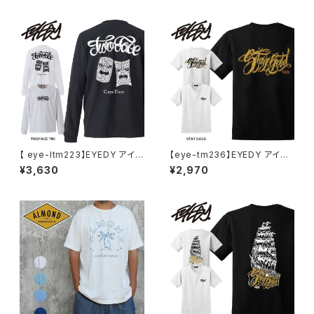
M L XL XXL XXXL Tシャツ デ
PACK リュック ST-DB002 バ
ザイン プリント Tシャツ WHIT
ックパック 大容量
E BLACK ホワイト ブラック
【 eye-ltm223】EYEDY アイデ
【eye-tm236】EYEDY アイデ
ィー 大きいサイズ メンズ ロング
ィー STAY GOLD ショートスリ
¥3,630
¥2,970
Tシャツ TWOFACE TIKI ロン
ーブTシャツ 大きいサイズ WH
T 長袖 M L XL XXL XXXL T
TIE BLACK ホワイト ブラック
シャツ デザイン プリント
ビッグシルエット 半袖 プリント