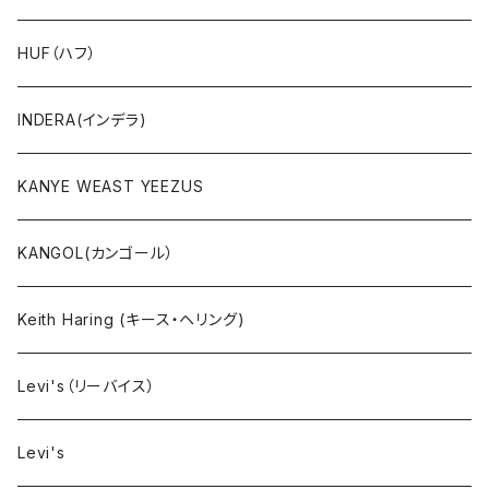
ニット
HUF（ハフ）
ボトムス
INDERA(インデラ)
セットアップ
KANYE WEAST YEEZUS
小物・雑貨
KANGOL(カンゴール）
タンクトップ
Keith Haring (キース・ヘリング)
コート
Levi's（リーバイス）
靴下
Levi's