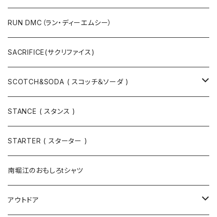
キャップ
ニットキャップ / ビーニー
シューズ
RUN DMC（ラン・ディーエムシー）
ハット
ベルト / サスペンダー
ニット
SACRIFICE(サクリファイス)
スウェット
SCOTCH&SODA ( スコッチ＆ソーダ )
Tシャツ / カットソー
トップス
STANCE ( スタンス )
半袖
手袋
ボトムス
STARTER ( スターター )
長袖
ソックス
アウター
南堀江のおもしろtシャツ
Tシャツ・カットソー
アウトドア