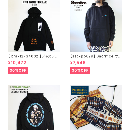
【 bra-12734002 】ジャスティ
【sac-pp029】 Sacrifice サク
ンティンバーレイク Justin Ran
リファイス 大きいサイズ メンズ
¥10,472
¥7,546
dall Timberlake MAN OF T
ユニセックス スウェット パーカ
HE WOODS パーカー フーディ
ー 窓グラフィック 長袖 M L XL
30%OFF
30%OFF
ー アーティスト スウェットパー
XXL 2L 大きめ 長袖Tシャツ デ
カ ブラック M L XL
ザイン プリント かっこいい おし
ゃれ 人気 安い ブランド ビッグ
サイズ ビッグシルエット 黒 通勤
通学 秋冬