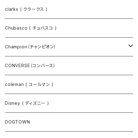
スウェット
ジャケット
clarks ( クラークス )
パーカー
パーカー
Chubasco ( チュバスコ )
ニット
Champion（チャンピオン）
ジャケット
スウェットパンツ
CONVERSE（コンバース）
コート
パーカー
coleman ( コールマン )
ポロシャツ
スウェット
Disney ( ディズニー )
パンツ
Tシャツ
DOGTOWN