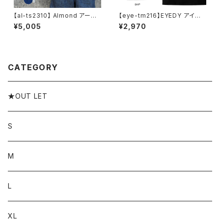
【al-ts2310】 Almond アーモ
【eye-tm216】EYEDY アイディ
ンド SUNRISE USAコットン 日
ー メンズ SHIP 半袖 tシャツ ブ
¥5,005
¥2,970
本製 サーフ PARADISE メンズ
ランド 大きいサイズ Tシャツブ
レディース ホワイト オーパルグ
ランドメンズ ストリートTシャツ
リーン ベビーブルー ネイビー
バックプリントtシャツ
ロゴ プリント Tシャツ
CATEGORY
★OUT LET
S
M
L
XL