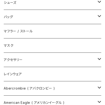
キャップ
シューズ
ハット
スニーカー
バッグ
サンダル
エコバッグ / マーケットバッグ
マフラー / ストール
ブーツ
ショルダーバッグ
マスク
トートバッグ
アクセサリー
ボディバッグ
ネックレス
レインウェア
バックパック
指輪
Abercrombie ( アバクロンビー )
ツールバッグ
バングル
スウェット
American Eagle ( アメリカンイーグル )