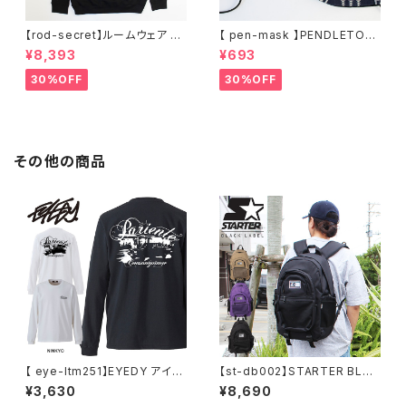
【rod-secret】ルームウェア フ
【 pen-mask 】PENDLETON
ーディー アーティスト バンド ア
ペンドルトン ファッションマス
¥8,393
¥693
ウトドア RODMAN BRAND ロ
ク アウトドア フリーサイズ アウ
ッドマンブランド Dennis Rod
トドア 通勤 通学 通気性 マスク
30%OFF
30%OFF
man RODAMAN SECRET H
乾燥しない 蒸れない
OODIE デニスロッドマン ヘッド
パーカー デニスロッドマン NBA
その他の商品
【 eye-ltm251】EYEDY アイデ
【st-db002】STARTER BLAC
ィー 大きいサイズ メンズ ロング
K LABEL (スターターブラックレ
¥3,630
¥8,690
Tシャツ NINKYO ロンT 長袖
ーベル) メッシュポケット BACK