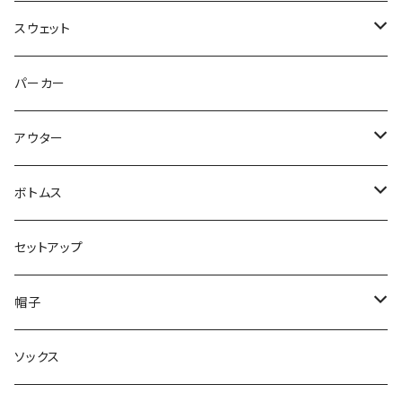
スウェット
トップス
パーカー
パンツ
アウター
ジャケット
ボトムス
コート
ロングパンツ
セットアップ
ダウン
ハーフパンツ
帽子
ベスト
デニムパンツ
ニット帽 / ビーニー
ソックス