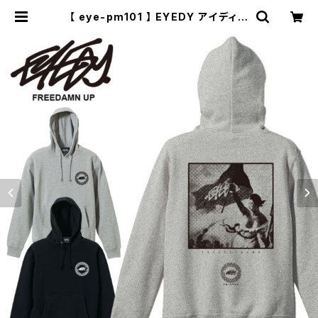
【 eye-pm101 】 EYEDY アイディー
FREEDAMN UP 大きいサイズ メン
ズ スウェット パーカー スケート スケ
ーター フード トレーナー メンズ ブラ
ンド プリン | セレクトショップ【P.C.
H】