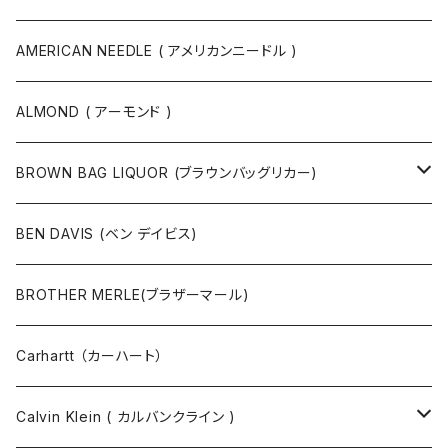
ボディバッグ・ヒップバッグ
サングラス
カットソー
ニット
AMERICAN NEEDLE ( アメリカンニードル )
ボストンバッグ / 旅行バッグ
マスク
ニット
スウェット
ALMOND ( アーモンド )
ポーチ
ベルト
ジャケット・ブルゾン
カットソー
BROWN BAG LIQUOR (ブラウンバッグリカー)
その他
コート
パンツ
半袖Tシャツ
BEN DAVIS (ベン デイビス)
マスクコード
パンツ
ジャケット・ブルゾン
長袖Tシャツ
BROTHER MERLE(ブラザーマール)
財布 / キーケース
パーカ
コート
半袖シャツ
Carhartt （カーハート）
キーホルダー / スマホスタンド
シャツ
長袖シャツ
Calvin Klein ( カルバンクライン )