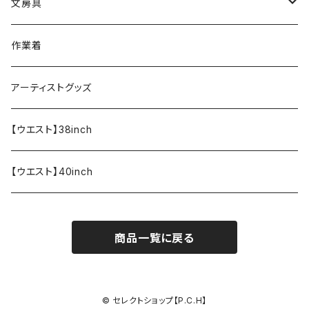
文房具
ペンケース
作業着
アーティストグッズ
【ウエスト】38inch
【ウエスト】40inch
商品一覧に戻る
© セレクトショップ【P.C.H】