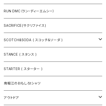
キャップ
ニットキャップ / ビーニー
シューズ
RUN DMC（ラン・ディーエムシー）
ハット
ベルト / サスペンダー
ニット
SACRIFICE(サクリファイス)
スウェット
SCOTCH&SODA ( スコッチ＆ソーダ )
Tシャツ / カットソー
トップス
STANCE ( スタンス )
半袖
手袋
ボトムス
STARTER ( スターター )
長袖
ソックス
アウター
南堀江のおもしろtシャツ
Tシャツ・カットソー
アウトドア