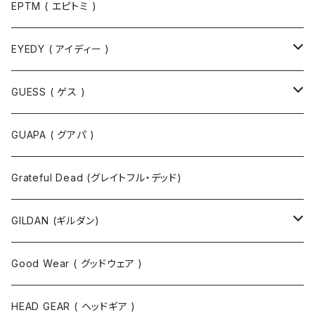
EPTM ( エピトミ )
EYEDY ( アイディー )
Tシャツ
GUESS ( ゲス )
半袖Tシャツ
ポロシャツ
ジャケット
GUAPA ( グアパ )
長袖Tシャツ
シャツ
Grateful Dead (グレイトフル・デッド)
タンクトップ
スウェット
GILDAN (ギルダン)
パーカ
ソックス
Good Wear ( グッドウェア )
ジャケット
HEAD GEAR ( ヘッドギア )