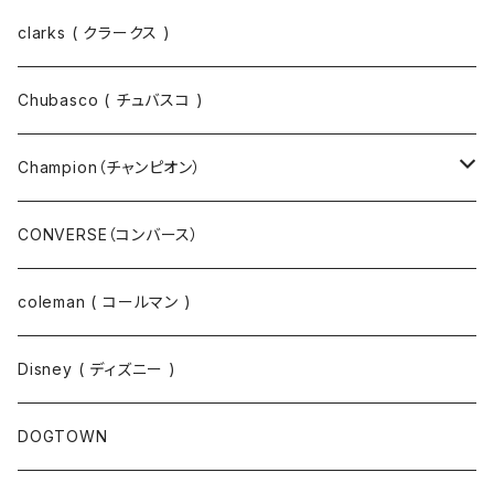
スウェット
ジャケット
clarks ( クラークス )
パーカー
パーカー
Chubasco ( チュバスコ )
ニット
Champion（チャンピオン）
ジャケット
スウェットパンツ
CONVERSE（コンバース）
コート
パーカー
coleman ( コールマン )
ポロシャツ
スウェット
Disney ( ディズニー )
パンツ
Tシャツ
DOGTOWN