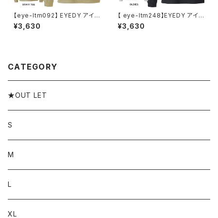
【eye-ltm092】 EYEDY アイデ
【 eye-ltm248】EYEDY アイデ
ィー 大きいサイズ メンズ ロング
ィー 大きいサイズ メンズ ロング
¥3,630
¥3,630
Tシャツ STAFF TEE ロンT ロ
Tシャツ OLDIES ロンT 長袖
ゴ 長袖 M L XL XXL XXXL T
M L XL XXL XXXL Tシャツ デ
シャツ ゆったり ロンティー 長袖
ザイン プリント Tシャツ WHIT
Tシャツ
E BLACK ホワイト ブラック
CATEGORY
★OUT LET
S
M
L
XL