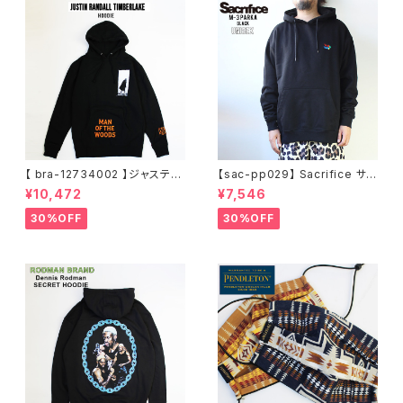
【 bra-12734002 】ジャスティ
【sac-pp029】 Sacrifice サク
ンティンバーレイク Justin Ran
リファイス 大きいサイズ メンズ
¥10,472
¥7,546
dall Timberlake MAN OF T
ユニセックス スウェット パーカ
HE WOODS パーカー フーディ
ー 窓グラフィック 長袖 M L XL
30%OFF
30%OFF
ー アーティスト スウェットパー
XXL 2L 大きめ 長袖Tシャツ デ
カ ブラック M L XL
ザイン プリント かっこいい おし
ゃれ 人気 安い ブランド ビッグ
サイズ ビッグシルエット 黒 通勤
通学 秋冬