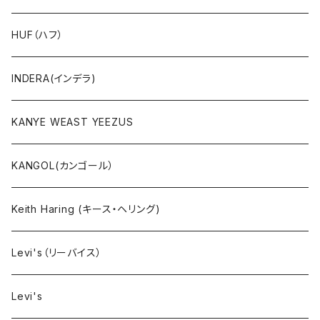
ニット
HUF（ハフ）
ボトムス
INDERA(インデラ)
セットアップ
KANYE WEAST YEEZUS
小物・雑貨
KANGOL(カンゴール）
タンクトップ
Keith Haring (キース・ヘリング)
コート
Levi's（リーバイス）
靴下
Levi's