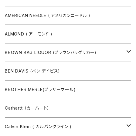
ボディバッグ・ヒップバッグ
サングラス
カットソー
ニット
AMERICAN NEEDLE ( アメリカンニードル )
ボストンバッグ / 旅行バッグ
マスク
ニット
スウェット
ALMOND ( アーモンド )
ポーチ
ベルト
ジャケット・ブルゾン
カットソー
BROWN BAG LIQUOR (ブラウンバッグリカー)
その他
コート
パンツ
半袖Tシャツ
BEN DAVIS (ベン デイビス)
マスクコード
パンツ
ジャケット・ブルゾン
長袖Tシャツ
BROTHER MERLE(ブラザーマール)
財布 / キーケース
パーカ
コート
半袖シャツ
Carhartt （カーハート）
キーホルダー / スマホスタンド
シャツ
長袖シャツ
Calvin Klein ( カルバンクライン )