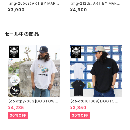
【mg-205ds】ART BY MARK
【mg-212ds】ART BY MARK
GONZALE ( What it isNt ワッ
GONZALE ( What it isNt ワッ
¥3,900
¥4,900
トイットイズント) アートバイ マ
トイットイズント) アートバイ マ
ークゴンザレス スウェット
ークゴンザレス パーカー
セール中の商品
【dt-dtpy-003】DOGTOWN
【dt-dt0101009】DOGTOWN
ドッグタウン POPEYE SKATE
ドッグタウン D.T.S. POCKET
¥4,235
¥3,850
S/S T-SHIRTS ポパイ 半袖 シ
S/S T-SHIRTS 半袖 ショート
ョートスリーブT 大きいサイズ
スリーブT 大きいサイズ 半袖 M
30%OFF
30%OFF
半袖 M L XL 大きめ デザイン
L XL 大きめ デザイン プリント
プリント
かっこいい