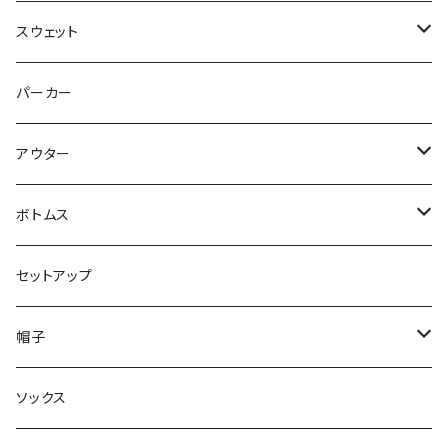
スウェット
トップス
パーカー
パンツ
アウター
ジャケット
ボトムス
コート
ロングパンツ
セットアップ
ダウン
ハーフパンツ
帽子
ベスト
デニムパンツ
ニット帽 / ビーニー
ソックス