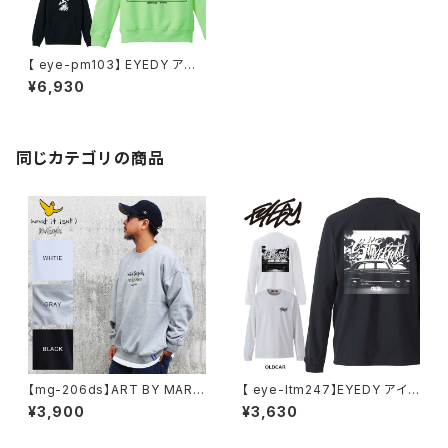
【 eye-pm103】 EYEDY アイ
ディー BAD BAD BAD 大きい
¥6,930
サイズ メンズ スウェット パーカ
ー スケート スケーター フード
トレーナー メンズ ブランド プリ
ン
同じカテゴリの商品
【mg-206ds】ART BY MARK
【 eye-ltm247】EYEDY アイデ
GONZALE ( What it isNt ワッ
ィー 大きいサイズ メンズ ロング
¥3,900
¥3,630
トイットイズント) アートバイ マ
Tシャツ GOD IS DEAD ロンT
ークゴンザレス スウェット
長袖 M L XL XXL XXXL Tシャ