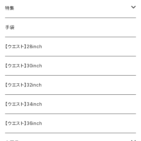
寝具・寝袋・ブランケット
特集
食器・調理器具
メール便送料無料★オリジナルT
手袋
半袖Tシャツ
エプロン
OUTLET!!!!!
【ウエスト】28inch
【ウエスト】30inch
【ウエスト】32inch
【ウエスト】34inch
【ウエスト】36inch