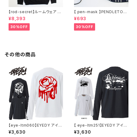
【rod-secret】ルームウェア フ
【 pen-mask 】PENDLETON
ーディー アーティスト バンド ア
ペンドルトン ファッションマス
¥8,393
¥693
ウトドア RODMAN BRAND ロ
ク アウトドア フリーサイズ アウ
ッドマンブランド Dennis Rod
トドア 通勤 通学 通気性 マスク
30%OFF
30%OFF
man RODAMAN SECRET H
乾燥しない 蒸れない
OODIE デニスロッドマン ヘッド
パーカー デニスロッドマン NBA
その他の商品
【eye-ltm060】EYEDY アイデ
【 eye-ltm251】EYEDY アイデ
ィー 大きいサイズ メンズ ロング
ィー 大きいサイズ メンズ ロング
¥3,630
¥3,630
tシャツ ロンt SAGROSE ブラン
Tシャツ NINKYO ロンT 長袖