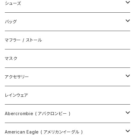
キャップ
シューズ
ハット
スニーカー
バッグ
サンダル
エコバッグ / マーケットバッグ
マフラー / ストール
ブーツ
ショルダーバッグ
マスク
トートバッグ
アクセサリー
ボディバッグ
ネックレス
レインウェア
バックパック
指輪
Abercrombie ( アバクロンビー )
ツールバッグ
バングル
スウェット
American Eagle ( アメリカンイーグル )