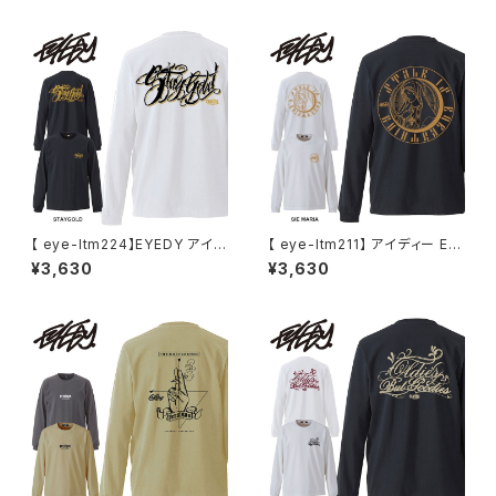
ド M L XL XXL XXXL
M L XL XXL XXXL Tシャツ デ
ザイン プリント Tシャツ WHIT
E BLACK ホワイト ブラック
【 eye-ltm224】EYEDY アイデ
【 eye-ltm211】 アイディー EY
ィー 大きいサイズ メンズ ロング
EDY JESUS ジーザス ロング
¥3,630
¥3,630
Tシャツ STAY GOLD ロンT
スリーブT ロンT クルーネック
長袖 M L XL XXL XXXL Tシャ
ロゴメンズ ブランド プリント XL
ツ デザイン プリント Tシャツ W
LL XXL 2XL 3XL
HITE BLACK