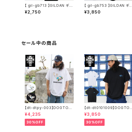
【 gil-gb713 】GILDAN ギル
【 gil-gb753 】GILDAN ギ
ダン 6P MENS NO SHOW
ダン P6 MENS CREW SO
¥2,750
¥3,850
SOCKS ショートソックス ジ
KS クルーソックス ハイソッ
ム スポーツ ビジネス デイリ
ス ジム スポーツ ビジネス デ
ー アウトドア 通勤 通学 運動
イリー アウトドア 通勤 通学
アメリカ US 人気
運動 アメリカ US
セール中の商品
【dt-dtpy-003】DOGTOW
【dt-dt0101009】DOGTO
N ドッグタウン POPEYE SK
WN ドッグタウン D.T.S. PO
¥4,235
¥3,850
ATE S/S T-SHIRTS ポパイ
CKET S/S T-SHIRTS 半袖
半袖 ショートスリーブT 大き
ショートスリーブT 大きいサ
30%OFF
30%OFF
いサイズ 半袖 M L XL 大きめ
ズ 半袖 M L XL 大きめ デザ
デザイン プリント
イン プリント かっこいい