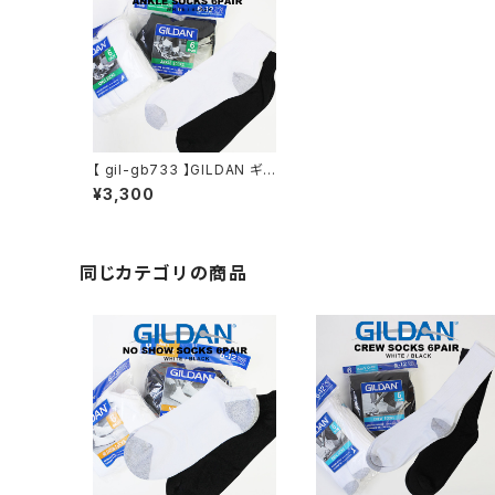
【 gil-gb733 】GILDAN ギル
ダン P6 MENS ANCKLE S
¥3,300
OCKS アンクルソックス ショ
ートソックス ジム スポーツ ビ
ジネス デイリー アウトドア 通
勤 通学 運動
同じカテゴリの商品