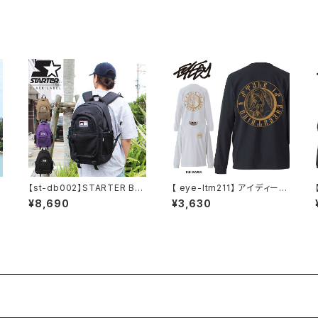
っこいい おしゃれ 人気 安い
ブランド ビッグサイズ ビッグ
シルエット 黒 通勤 通学 秋冬
A
【st-db002】STARTER BL
【 eye-ltm211】 アイディー E
ッ
ACK LABEL (スターターブラ
YEDY JESUS ジーザス ロン
¥8,690
¥3,630
ックレーベル) メッシュポケッ
グスリーブT ロンT クルーネ
ト BACK PACK リュック ST-
ック ロゴメンズ ブランド プリ
デ
DB002 バックパック 大容量
ント XL LL XXL 2XL 3XL