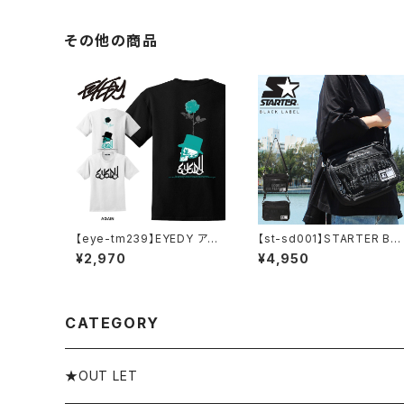
その他の商品
【eye-tm239】EYEDY アイ
【st-sd001】STARTER BL
ディー AGAIN ショートスリー
CK LABEL (スターターブラ
¥2,970
¥4,950
ブTシャツ 大きいサイズ WH
クレーベル) メッシュ ポケット
TIE BLACK ホワイト ブラッ
ショルダーバッグ ST-SD001
ク ビッグシルエット 半袖 プリ
コンパクト 大容量 メンズ レ
ント かっこいい おしゃれ
ィース
CATEGORY
★OUT LET