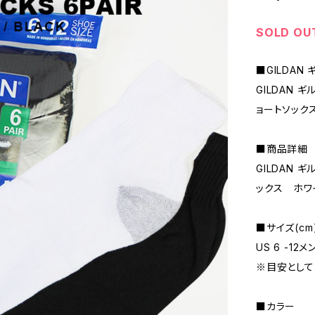
SOLD OU
■GILDAN
GILDAN ギ
ョートソック
■商品詳細
GILDAN ギ
ックス ホワ
■サイズ(cm
US 6 -12
※目安として
■カラー