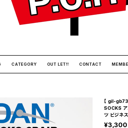
G
CATEGORY
OUT LET!!
CONTACT
MEMBE
【 gil-gb
SOCKS 
ツ ビジネス
¥3,300