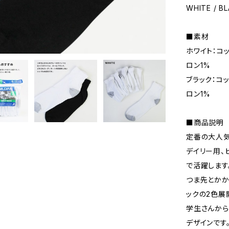
WHITE / B
■素材
ホワイト：コッ
ロン1%
ブラック：コッ
ロン1%
■商品説明
定番の大人気シ
デイリー用、
で活躍します
つま先とかか
ックの2色展
学生さんから
デザインです