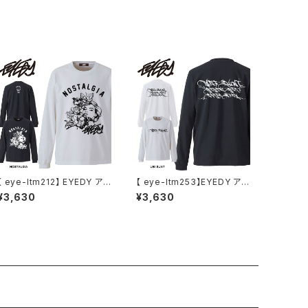
マン ヘッド パーカー デニスロ
ッドマン NBA
【 eye-ltm212】 EYEDY アイ
【 eye-ltm253】EYEDY アイ
ディー SIE MARIA ロングス
ディー 大きいサイズ メンズ ロ
¥3,630
¥3,630
リーブTシャツ 大きいサイズ
ングTシャツ UBI SUNT ロン
WHTIE BLACK ホワイト ブ
T 長袖 M L XL XXL XXXL
ラック ビッグシルエット 長袖
Tシャツ デザイン プリント T
プリント かっこいい おしゃれ
シャツ WHITE BLACK ホワ
人気 安い ブランド ビッグサイ
イト ブラック
ズ サークル ストリート系 アメ
カジ 通勤 通学