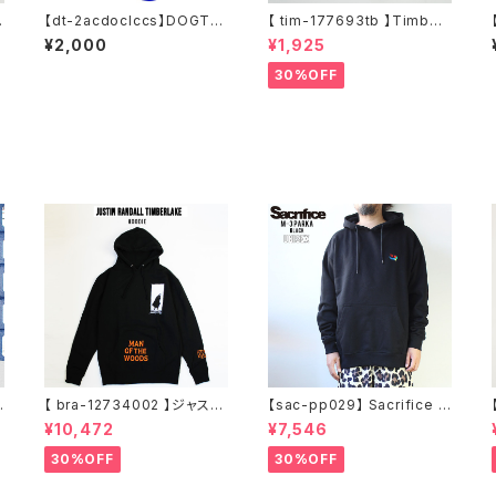
ル
【dt-2acdoclccs】DOGTO
【 tim-177693tb 】Timberl
C
WN ドッグタウン DOGTOW
and ティンバーランド Men's
¥2,000
¥1,925
ク
N CREW SOCKS COLOR
メンズ 4 Pair Pack Basic N
CROSS LOGO ソックス 靴
o Show Sock 4足セット シ
30%OFF
下 リブソックス ロゴソックス
ョート丈 アンクル丈 靴下 スト
大きめ デザイン プリント
リート
【 bra-12734002 】ジャステ
【sac-pp029】 Sacrifice サ
ィンティンバーレイク Justin
クリファイス 大きいサイズ メ
¥10,472
¥7,546
Randall Timberlake MAN
ンズ ユニセックス スウェット
イ
OF THE WOODS パーカー
パーカー 窓グラフィック 長袖
30%OFF
30%OFF
フーディー アーティスト スウ
M L XL XXL 2L 大きめ 長袖
ェットパーカ ブラック M L XL
Tシャツ デザイン プリント か