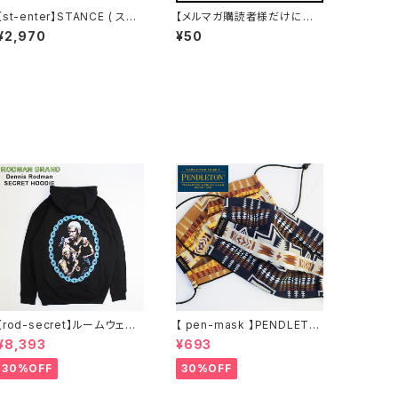
【st-enter】STANCE ( スタ
【メルマガ購読者様だけにお
ンス ) ENTER THE WU WU
得な割引クーポン進呈】
¥2,970
¥50
TANG ウータン・クラン コラ
ボモデル スタンス 靴下 ソック
ス ブラック 黒 スケート スケ
ーター ストリート アウトドア
【rod-secret】ルームウェア
【 pen-mask 】PENDLETO
フーディー アーティスト バン
N ペンドルトン ファッション
¥8,393
¥693
ド アウトドア RODMAN BRA
マスク アウトドア フリーサイ
ND ロッドマンブランド Denn
ズ アウトドア 通勤 通学 通気
30%OFF
30%OFF
is Rodman RODAMAN SE
性 マスク 乾燥しない 蒸れな
CRET HOODIE デニスロッド
い