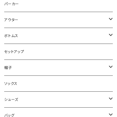
トップス
パーカー
パンツ
アウター
ジャケット
ボトムス
コート
ロングパンツ
セットアップ
ダウン
ハーフパンツ
帽子
ベスト
デニムパンツ
ニット帽 / ビーニー
ソックス
キャップ
シューズ
ハット
スニーカー
バッグ