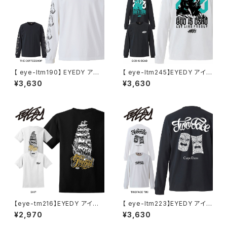
【 eye-ltm190】 EYEDY アイ
【 eye-ltm245】EYEDY アイデ
ディー TCS コーヒーショップ
ィー 大きいサイズ メンズ ロング
¥3,630
¥3,630
ロングスリーブT ロンT クルー
Tシャツ GOD IS DEAD ロンT
ネック ロゴメンズ ブランド プリ
長袖 M L XL XXL XXXL Tシャ
ント XL LL XXL 2XL 3XL 大き
ツ デザイン プリント Tシャツ W
いサイズ おしゃれ かっこいい メ
HITE BLACK ホワイト ブラック
ンズ ホワイト ブラック
【eye-tm216】EYEDY アイディ
【 eye-ltm223】EYEDY アイデ
ー メンズ SHIP 半袖 tシャツ ブ
ィー 大きいサイズ メンズ ロング
¥2,970
¥3,630
ランド 大きいサイズ Tシャツブ
Tシャツ TWOFACE TIKI ロン
ランドメンズ ストリートTシャツ
T 長袖 M L XL XXL XXXL T