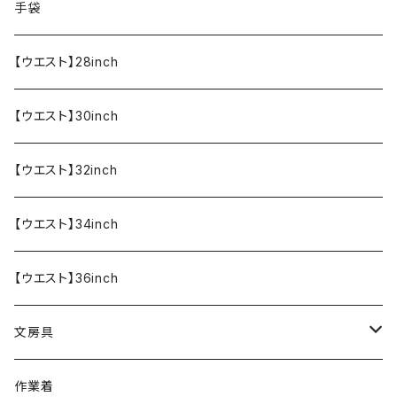
食器・調理器具
メール便送料無料★オリジナルT
手袋
半袖Tシャツ
エプロン
OUTLET!!!!!
【ウエスト】28inch
【ウエスト】30inch
【ウエスト】32inch
【ウエスト】34inch
【ウエスト】36inch
文房具
ペンケース
作業着