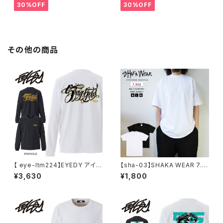
ッドマンブランド Dennis Rod
トドア 通勤 通学 通気性 マスク
30%OFF
30%OFF
man RODAMAN SECRET H
乾燥しない 蒸れない
OODIE デニスロッドマン ヘッド
パーカー デニスロッドマン NBA
その他の商品
【 eye-ltm224】EYEDY アイデ
【sha-03】SHAKA WEAR 7.5
ィー 大きいサイズ メンズ ロング
OZ MAX HEAVYWEIGHT SH
¥3,630
¥1,800
Tシャツ STAY GOLD ロンT
ORT SLEEVE TEE 半袖 Tシャ
長袖 M L XL XXL XXXL Tシャ
ツ M L X メンズ 大きいサイズ
ツ デザイン プリント Tシャツ W
プレーン 無地 シンプル
HITE BLACK