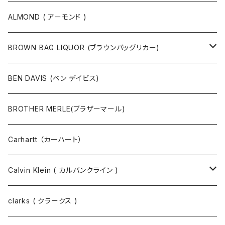
ボストンバッグ / 旅行バッグ
マスク
ニット
スウェット
ALMOND ( アーモンド )
ポーチ
ベルト
ジャケット・ブルゾン
カットソー
BROWN BAG LIQUOR (ブラウンバッグリカー)
その他
コート
パンツ
半袖Tシャツ
BEN DAVIS (ベン デイビス)
マスクコード
パンツ
ジャケット・ブルゾン
長袖Tシャツ
BROTHER MERLE(ブラザーマール)
財布 / キーケース
パーカ
コート
半袖シャツ
Carhartt （カーハート）
キーホルダー / スマホスタンド
シャツ
長袖シャツ
Calvin Klein ( カルバンクライン )
スウェット
ジャケット
clarks ( クラークス )