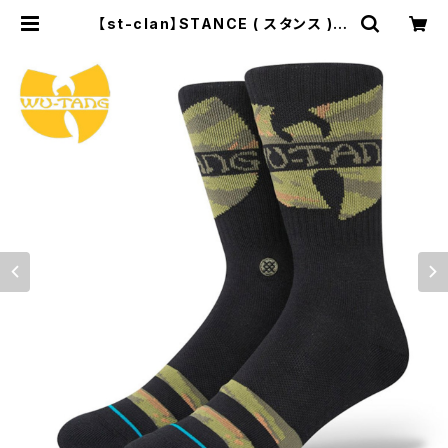
【st-clan】STANCE ( スタンス ) C
LAN IN DA FRONT WU-TANG C
LAN スタンス 靴下 ソックス ブラック
黒 スケート スケーター ストリート ア
ウトドア アクセント | セレクトショッ
プ【P.C.H】