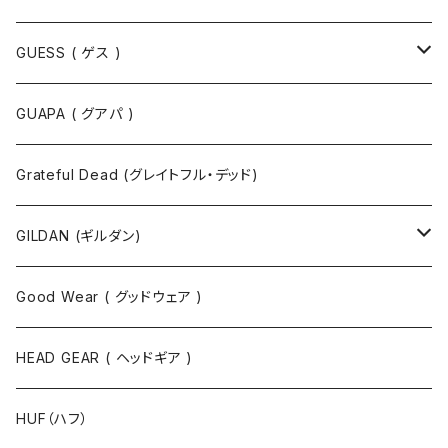
Tシャツ
GUESS ( ゲス )
半袖Tシャツ
ポロシャツ
ジャケット
GUAPA ( グアパ )
長袖Tシャツ
シャツ
Grateful Dead (グレイトフル・デッド)
タンクトップ
スウェット
GILDAN (ギルダン)
パーカ
ソックス
Good Wear ( グッドウェア )
ジャケット
HEAD GEAR ( ヘッドギア )
ニット
HUF（ハフ）