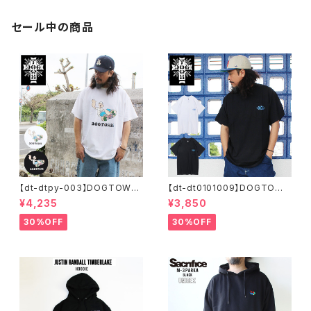
通勤 通学
人気
セール中の商品
【dt-dtpy-003】DOGTOWN
【dt-dt0101009】DOGTOWN
ドッグタウン POPEYE SKATE
ドッグタウン D.T.S. POCKET
¥4,235
¥3,850
S/S T-SHIRTS ポパイ 半袖 シ
S/S T-SHIRTS 半袖 ショート
ョートスリーブT 大きいサイズ
スリーブT 大きいサイズ 半袖 M
30%OFF
30%OFF
半袖 M L XL 大きめ デザイン
L XL 大きめ デザイン プリント
プリント
かっこいい