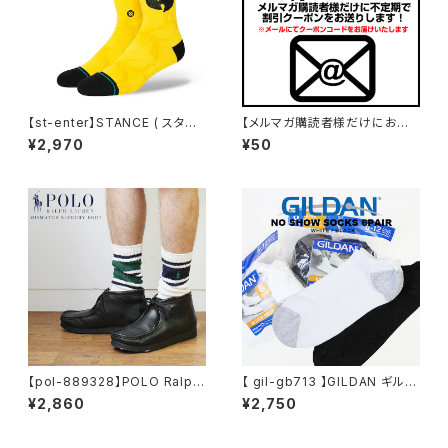
【st-enter】STANCE ( スタン
【メルマガ購読者様だけにお得
ス ) ENTER THE WU WUTA
な割引クーポン進呈】
¥2,970
¥50
NG ウータン・クラン コラボモデ
ル スタンス 靴下 ソックス ブラッ
ク 黒 スケート スケーター スト
リート アウトドア
【pol-889328】POLO Ralph
【 gil-gb713 】GILDAN ギルダ
Lauren ポロラルフローレン P
ン 6P MENS NO SHOW SO
¥2,860
¥2,750
OLO ソックス ロゴ ポニー刺繍
CKS ショートソックス ジム スポ
COTTON RIB CREW 8205B
ーツ ビジネス デイリー アウトド
スケート スケーター ストリート
ア 通勤 通学 運動 アメリカ US