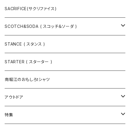
ハット
ベルト / サスペンダー
ニット
SACRIFICE(サクリファイス)
スウェット
SCOTCH&SODA ( スコッチ＆ソーダ )
Tシャツ / カットソー
トップス
STANCE ( スタンス )
半袖
手袋
ボトムス
STARTER ( スターター )
長袖
ソックス
アウター
南堀江のおもしろtシャツ
Tシャツ・カットソー
アウトドア
寝具・寝袋・ブランケット
特集