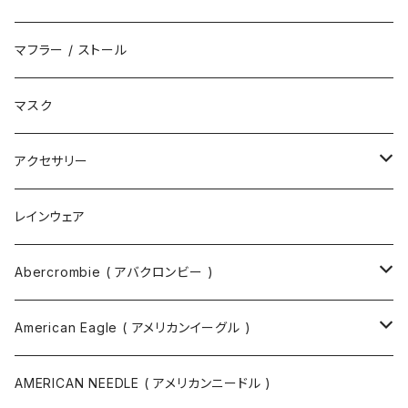
サンダル
エコバッグ / マーケットバッグ
マフラー / ストール
ブーツ
ショルダーバッグ
マスク
トートバッグ
アクセサリー
ボディバッグ
ネックレス
レインウェア
バックパック
指輪
Abercrombie ( アバクロンビー )
ツールバッグ
バングル
スウェット
American Eagle ( アメリカンイーグル )
ボディバッグ・ヒップバッグ
サングラス
カットソー
ニット
AMERICAN NEEDLE ( アメリカンニードル )