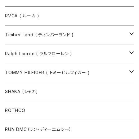
RVCA ( ルーカ )
Timber Land ( ティンバーランド )
ソックス
Ralph Lauren ( ラルフローレン )
半袖Tシャツ
シャツ
TOMMY HILFIGER ( トミーヒルフィガー )
長袖Tシャツ
帽子
ジャケット
SHAKA (シャカ)
ニットキャップ / ビーニー
キャップ
マフラー / ストール
ROTHCO
キャップ
ニットキャップ / ビーニー
シューズ
RUN DMC（ラン・ディーエムシー）