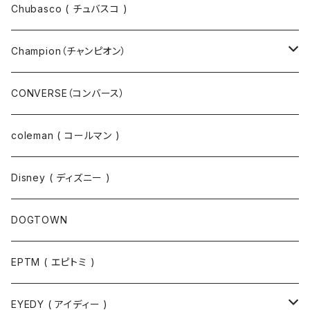
パーカー
パーカー
Chubasco ( チュバスコ )
ニット
Champion（チャンピオン）
ジャケット
スウェットパンツ
CONVERSE（コンバース）
コート
パーカー
coleman ( コールマン )
ポロシャツ
スウェット
Disney ( ディズニー )
パンツ
Tシャツ
DOGTOWN
EPTM ( エピトミ )
EYEDY ( アイディー )