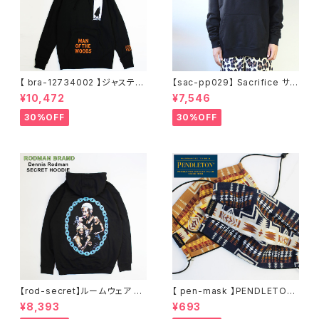
【 bra-12734002 】ジャスティ
【sac-pp029】 Sacrifice サク
ンティンバーレイク Justin Ran
リファイス 大きいサイズ メンズ
¥10,472
¥7,546
dall Timberlake MAN OF T
ユニセックス スウェット パーカ
HE WOODS パーカー フーディ
ー 窓グラフィック 長袖 M L XL
30%OFF
30%OFF
ー アーティスト スウェットパー
XXL 2L 大きめ 長袖Tシャツ デ
カ ブラック M L XL
ザイン プリント かっこいい おし
ゃれ 人気 安い ブランド ビッグ
サイズ ビッグシルエット 黒 通勤
通学 秋冬
【rod-secret】ルームウェア フ
【 pen-mask 】PENDLETON
ーディー アーティスト バンド ア
ペンドルトン ファッションマス
¥8,393
¥693
ウトドア RODMAN BRAND ロ
ク アウトドア フリーサイズ アウ