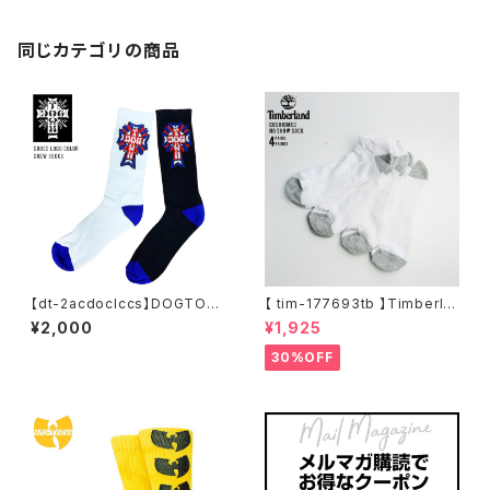
ーター ストリート アウトドア ア
クセント
同じカテゴリの商品
【dt-2acdoclccs】DOGTOW
【 tim-177693tb 】Timberla
N ドッグタウン DOGTOWN C
nd ティンバーランド Men's メ
¥2,000
¥1,925
REW SOCKS COLOR CROS
ンズ 4 Pair Pack Basic No S
S LOGO ソックス 靴下 リブソッ
how Sock 4足セット ショート
30%OFF
クス ロゴソックス 大きめ デザイ
丈 アンクル丈 靴下 ストリート
ン プリント