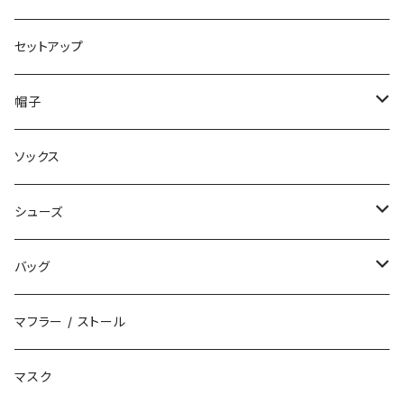
コート
ロングパンツ
セットアップ
ダウン
ハーフパンツ
帽子
ベスト
デニムパンツ
ニット帽 / ビーニー
ソックス
キャップ
シューズ
ハット
スニーカー
バッグ
サンダル
エコバッグ / マーケットバッグ
マフラー / ストール
ブーツ
ショルダーバッグ
マスク