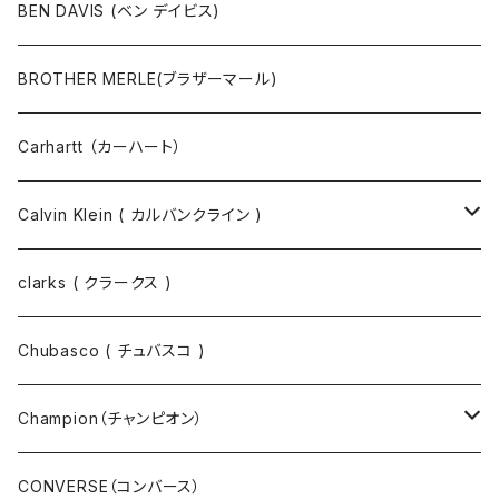
その他
コート
パンツ
半袖Tシャツ
BEN DAVIS (ベン デイビス)
マスクコード
パンツ
ジャケット・ブルゾン
長袖Tシャツ
BROTHER MERLE(ブラザーマール)
財布 / キーケース
パーカ
コート
半袖シャツ
Carhartt （カーハート）
キーホルダー / スマホスタンド
シャツ
長袖シャツ
Calvin Klein ( カルバンクライン )
スウェット
ジャケット
clarks ( クラークス )
パーカー
パーカー
Chubasco ( チュバスコ )
ニット
Champion（チャンピオン）
ジャケット
スウェットパンツ
CONVERSE（コンバース）