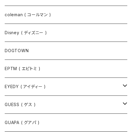
コート
パーカー
coleman ( コールマン )
ポロシャツ
スウェット
Disney ( ディズニー )
パンツ
Tシャツ
DOGTOWN
EPTM ( エピトミ )
EYEDY ( アイディー )
Tシャツ
GUESS ( ゲス )
半袖Tシャツ
ポロシャツ
ジャケット
GUAPA ( グアパ )