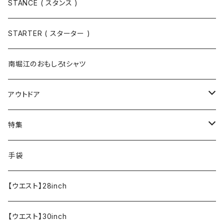
Tシャツ / カットソー
トップス
STANCE ( スタンス )
半袖
手袋
ボトムス
STARTER ( スターター )
長袖
ソックス
アウター
南堀江のおもしろtシャツ
Tシャツ・カットソー
アウトドア
寝具・寝袋・ブランケット
特集
食器・調理器具
メール便送料無料★オリジナルT
手袋
半袖Tシャツ
エプロン
OUTLET!!!!!
【ウエスト】28inch
【ウエスト】30inch