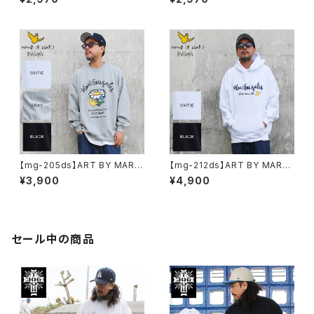
Tシャツ 大きいサイズ WHTIE
ブTシャツ 大きいサイズ WHTI
BLACK ホワイト ブラック ビッ
E BLACK ホワイト ブラック
グシルエット 半袖 プリント
【mg-205ds】ART BY MARK
【mg-212ds】ART BY MARK
GONZALE ( What it isNt ワッ
GONZALE ( What it isNt ワッ
¥3,900
¥4,900
トイットイズント) アートバイ マ
トイットイズント) アートバイ マ
ークゴンザレス スウェット
ークゴンザレス パーカー
セール中の商品