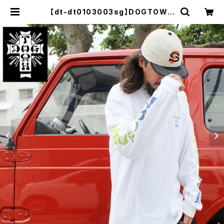
【dt-dt0103003sg】DOGTOWN
ドッグタウン LONGSLEEVE DT01
03003SG ロンT ロングスリーブT
大きいサイズ メンズ 長袖 M L XL 大
きめ 長袖 デザイン プリント かっこい
い おしゃれ 人気 安い ブランド | セレ
クトショップ【P.C.H】