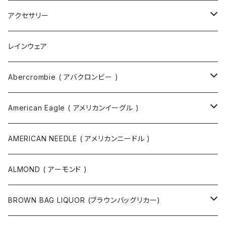
トートバッグ
アクセサリー
ボディバッグ
ネックレス
レインウェア
バックパック
指輪
Abercrombie ( アバクロンビー )
ツールバッグ
バングル
スウェット
American Eagle ( アメリカンイーグル )
ボディバッグ・ヒップバッグ
サングラス
カットソー
ニット
AMERICAN NEEDLE ( アメリカンニードル )
ボストンバッグ / 旅行バッグ
マスク
ニット
スウェット
ALMOND ( アーモンド )
ポーチ
ベルト
ジャケット・ブルゾン
カットソー
BROWN BAG LIQUOR (ブラウンバッグリカー)