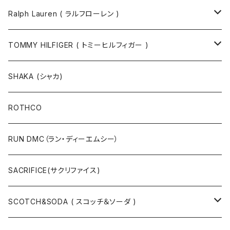
ソックス
Ralph Lauren ( ラルフローレン )
半袖Tシャツ
シャツ
TOMMY HILFIGER ( トミーヒルフィガー )
長袖Tシャツ
帽子
ジャケット
SHAKA (シャカ)
ニットキャップ / ビーニー
キャップ
マフラー / ストール
ROTHCO
キャップ
ニットキャップ / ビーニー
シューズ
RUN DMC（ラン・ディーエムシー）
ハット
ベルト / サスペンダー
ニット
SACRIFICE(サクリファイス)
スウェット
SCOTCH&SODA ( スコッチ＆ソーダ )