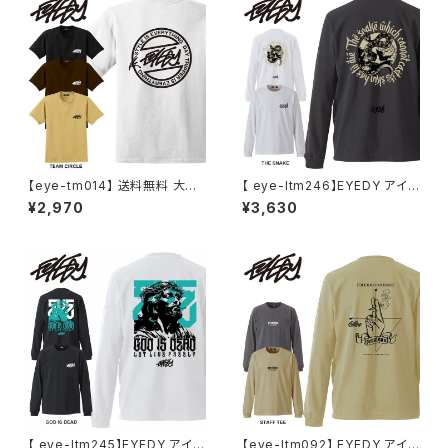
【eye-tm014】 送料無料 大き
【 eye-ltm246】EYEDY アイデ
いサイズ メンズ Tシャツ 半袖 X
ィー 大きいサイズ メンズ ロング
¥2,970
¥3,630
L XXL XXXL 半袖Tシャツ デザ
Tシャツ THE SNAKE ロンT 長
イン プリント かっこいい おしゃ
袖 M L XL XXL XXXL Tシャツ
れ 人気 安い ブランド ビッグサ
デザイン プリント Tシャツ CHA
イズ ビッグシルエット 白 ブラッ
RCOAL BLACK
ク 黒 タン サンド ブラウン ビッ
グtシャツ アメカジ アウトドア ス
トリート 通勤 通学
【 eye-ltm245】EYEDY アイデ
【eye-ltm092】 EYEDY アイデ