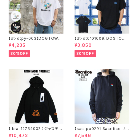
【dt-dtpy-003】DOGTOWN
【dt-dt0101009】DOGTOWN
ドッグタウン POPEYE SKATE
ドッグタウン D.T.S. POCKET
¥4,235
¥3,850
S/S T-SHIRTS ポパイ 半袖 シ
S/S T-SHIRTS 半袖 ショート
ョートスリーブT 大きいサイズ
スリーブT 大きいサイズ 半袖 M
30%OFF
30%OFF
半袖 M L XL 大きめ デザイン
L XL 大きめ デザイン プリント
プリント
かっこいい
【 bra-12734002 】ジャスティ
【sac-pp029】 Sacrifice サク
ンティンバーレイク Justin Ran
リファイス 大きいサイズ メンズ
¥10,472
¥7,546
dall Timberlake MAN OF T
ユニセックス スウェット パーカ