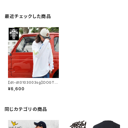
最近チェックした商品
【dt-dt0103003sg】DOGTO
WN ドッグタウン LONGSLEEV
¥6,600
E DT0103003SG ロンT ロン
グスリーブT 大きいサイズ メン
ズ 長袖 M L XL 大きめ 長袖 デ
ザイン プリント かっこいい おし
ゃれ 人気 安い ブランド
同じカテゴリの商品