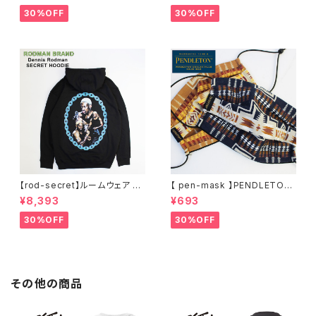
HE WOODS パーカー フーディ
ー 窓グラフィック 長袖 M L XL
30%OFF
30%OFF
ー アーティスト スウェットパー
XXL 2L 大きめ 長袖Tシャツ デ
カ ブラック M L XL
ザイン プリント かっこいい おし
ゃれ 人気 安い ブランド ビッグ
サイズ ビッグシルエット 黒 通勤
通学 秋冬
【rod-secret】ルームウェア フ
【 pen-mask 】PENDLETON
ーディー アーティスト バンド ア
ペンドルトン ファッションマス
¥8,393
¥693
ウトドア RODMAN BRAND ロ
ク アウトドア フリーサイズ アウ
ッドマンブランド Dennis Rod
トドア 通勤 通学 通気性 マスク
30%OFF
30%OFF
man RODAMAN SECRET H
乾燥しない 蒸れない
OODIE デニスロッドマン ヘッド
パーカー デニスロッドマン NBA
その他の商品