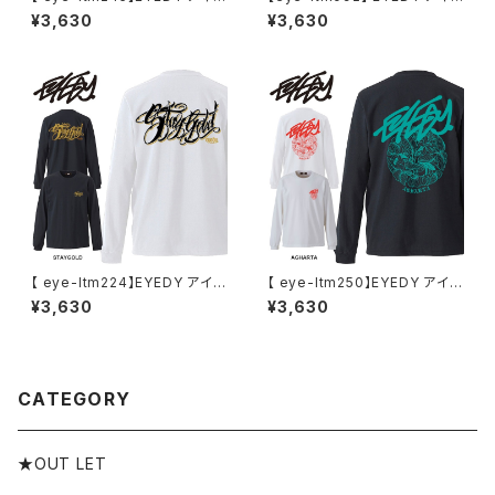
ィー 大きいサイズ メンズ ロング
ィー 大きいサイズ メンズ ロング
¥3,630
¥3,630
Tシャツ GOD IS DEAD ロンT
Tシャツ STAFF TEE ロンT ロ
長袖 M L XL XXL XXXL Tシャ
ゴ 長袖 M L XL XXL XXXL T
ツ デザイン プリント Tシャツ W
シャツ ゆったり ロンティー 長袖
HITE BLACK ホワイト ブラック
Tシャツ
【 eye-ltm224】EYEDY アイデ
【 eye-ltm250】EYEDY アイデ
ィー 大きいサイズ メンズ ロング
ィー 大きいサイズ メンズ ロング
¥3,630
¥3,630
Tシャツ STAY GOLD ロンT
Tシャツ AGHARTA ロンT 長
長袖 M L XL XXL XXXL Tシャ
袖 M L XL XXL XXXL Tシャツ
ツ デザイン プリント Tシャツ W
デザイン プリント Tシャツ WHI
HITE BLACK
TE BLACK ホワイト ブラック
CATEGORY
★OUT LET