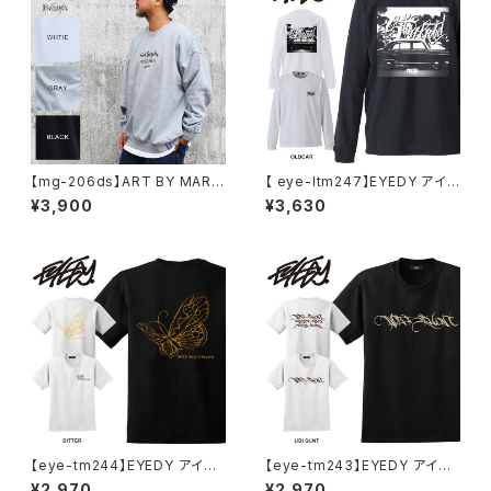
【mg-206ds】ART BY MARK
【 eye-ltm247】EYEDY アイデ
GONZALE ( What it isNt ワッ
ィー 大きいサイズ メンズ ロング
¥3,900
¥3,630
トイットイズント) アートバイ マ
Tシャツ GOD IS DEAD ロンT
ークゴンザレス スウェット
長袖 M L XL XXL XXXL Tシャ
ツ デザイン プリント Tシャツ W
HITE BLACK ホワイト ブラック
【eye-tm244】EYEDY アイデ
【eye-tm243】EYEDY アイデ
ィー BITTER ショートスリーブ
ィー UBITTER ショートスリー
¥2,970
¥2,970