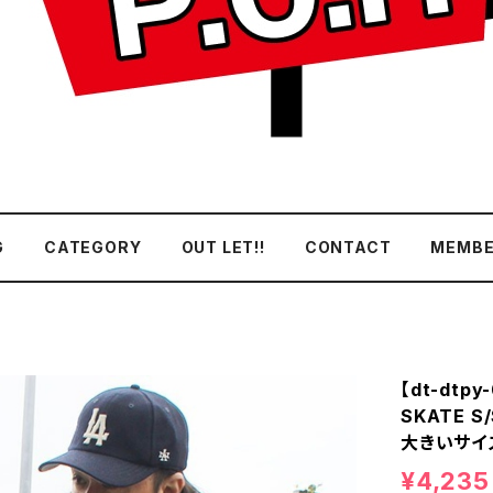
G
CATEGORY
OUT LET!!
CONTACT
MEMBE
【dt-dtp
SKATE S
大きいサイズ
¥4,235