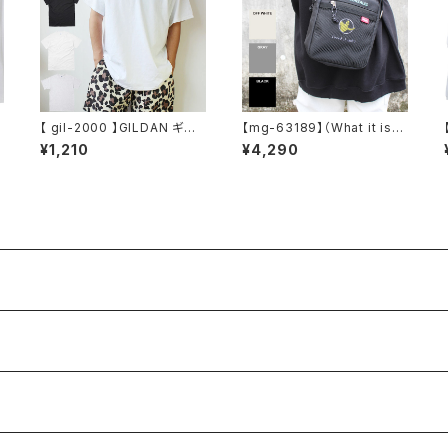
E
【 gil-2000 】GILDAN ギル
【mg-63189】（What it isN
ダン 2000 Ultra Cotton 6.
t）ART BY MARKGONZALE
¥1,210
¥4,290
0 oz Short Sleeve T-Shir
S / (ワットイットイズント) ア
ツ
t 6.0 oz ウルトラコットン T
ートバイ マークゴンザレス ゴ
シャツ 半袖Tシャツ 無地T ホ
ンバト スクエア BOX ショル
ワイト アッシュ グレー
ダーバッグ アウトドア メンズ
レディース