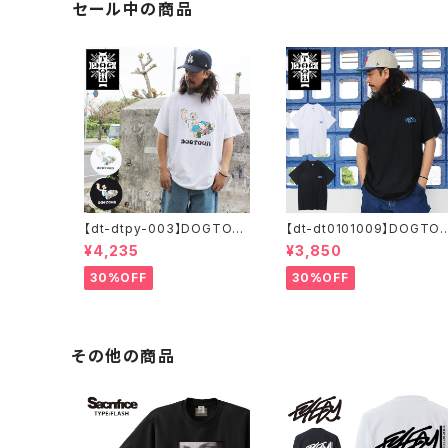
ワイト ブラック
セール中の商品
【dt-dtpy-003】DOGTOW
【dt-dt0101009】DOGTO
N ドッグタウン POPEYE SK
WN ドッグタウン D.T.S. PO
¥4,235
¥3,850
ATE S/S T-SHIRTS ポパイ
CKET S/S T-SHIRTS 半袖
半袖 ショートスリーブT 大き
ショートスリーブT 大きいサ
30%OFF
30%OFF
いサイズ 半袖 M L XL 大きめ
ズ 半袖 M L XL 大きめ デザ
デザイン プリント
イン プリント かっこいい
その他の商品