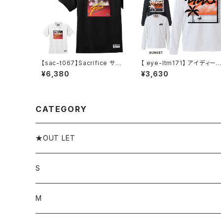
【sac-t067】Sacrifice サク
【 eye-ltm171】 アイディー 
リファイス TYPE FLASH 大
YEDY SUNSET サンセット
¥6,380
¥3,630
きいサイズ メンズ Tシャツ 半
ロングスリーブTシャツ 大き
袖 Tシャツ M L XL 半袖Tシ
いサイズ メンズ ロングtシャ
ャツ デザイン プリント
ブランド M L XL XXL XXXL
CATEGORY
★OUT LET
S
M