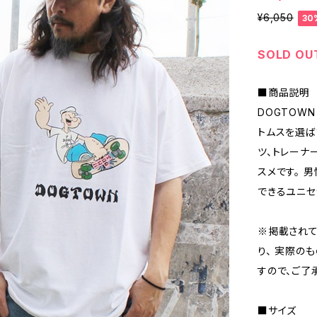
¥6,050
30
SOLD OU
■商品説明
DOGTOWN
トムスを選ば
ツ、トレーナ
スメです。 
できるユニセ
※掲載されて
り、 実際の
すので、ご了
■サイズ