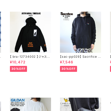
【 bra-12734002 】ジャステ
【sac-pp029】 Sacrifice サ
ィンティンバーレイク Justin
クリファイス 大きいサイズ メ
¥10,472
¥7,546
Randall Timberlake MAN
ンズ ユニセックス スウェット
イ
OF THE WOODS パーカー
パーカー 窓グラフィック 長袖
30%OFF
30%OFF
フーディー アーティスト スウ
M L XL XXL 2L 大きめ 長袖
ェットパーカ ブラック M L XL
Tシャツ デザイン プリント か
っこいい おしゃれ 人気 安い
ブランド ビッグサイズ ビッグ
シルエット 黒 通勤 通学 秋冬