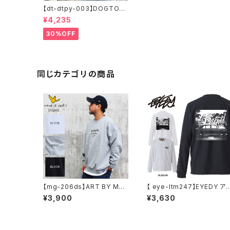
【dt-dtpy-003】DOGTOW
N ドッグタウン POPEYE SK
¥4,235
ATE S/S T-SHIRTS ポパイ
半袖 ショートスリーブT 大き
30%OFF
いサイズ 半袖 M L XL 大きめ
デザイン プリント
同じカテゴリの商品
【mg-206ds】ART BY MAR
【 eye-ltm247】EYEDY ア
KGONZALE ( What it isNt
ディー 大きいサイズ メンズ 
¥3,900
¥3,630
ワットイットイズント) アートバ
ングTシャツ GOD IS DEAD
イ マークゴンザレス スウェッ
ロンT 長袖 M L XL XXL XX
ト
XL Tシャツ デザイン プリン
Tシャツ WHITE BLACK ホ