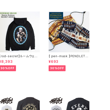
【rod-secret】ルームウェア
【 pen-mask 】PENDLETO
フーディー アーティスト バン
N ペンドルトン ファッション
¥8,393
¥693
ド アウトドア RODMAN BRA
マスク アウトドア フリーサイ
ND ロッドマンブランド Denn
ズ アウトドア 通勤 通学 通気
30%OFF
30%OFF
is Rodman RODAMAN SE
性 マスク 乾燥しない 蒸れな
CRET HOODIE デニスロッド
い
マン ヘッド パーカー デニスロ
ッドマン NBA