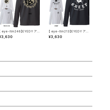
【 eye-ltm246】EYEDY アイ
【 eye-ltm213】EYEDY アイ
ディー 大きいサイズ メンズ ロ
ディー CREEP 薔薇 ローズ
¥3,630
¥3,630
ングTシャツ THE SNAKE ロ
ロック ロングスリーブTシャツ
ンT 長袖 M L XL XXL XXXL
大きいサイズ WHTIE BLAC
Tシャツ デザイン プリント T
K ホワイト ブラック 長袖 プリ
シャツ CHARCOAL BLACK
ント