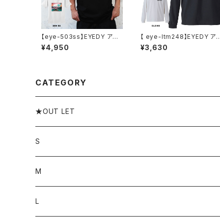
【eye-503ss】EYEDY アイ
【 eye-ltm248】EYEDY ア
ディー SSメンズ レディース
ディー 大きいサイズ メンズ 
¥4,950
¥3,630
ユニセックス SEE 半袖 カット
ングTシャツ OLDIES ロンT
ソー ブランド おしゃれ ストリ
長袖 M L XL XXL XXXL T
ート コットン スケート スケボ
ャツ デザイン プリント Tシャ
ー 通勤 通学
ツ WHITE BLACK ホワイト
ブラック
CATEGORY
★OUT LET
S
M
L