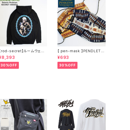
【rod-secret】ルームウェア
【 pen-mask 】PENDLETO
フーディー アーティスト バン
N ペンドルトン ファッション
¥8,393
¥693
ド アウトドア RODMAN BRA
マスク アウトドア フリーサイ
ND ロッドマンブランド Denn
ズ アウトドア 通勤 通学 通気
30%OFF
30%OFF
is Rodman RODAMAN SE
性 マスク 乾燥しない 蒸れな
CRET HOODIE デニスロッド
い
マン ヘッド パーカー デニスロ
ッドマン NBA