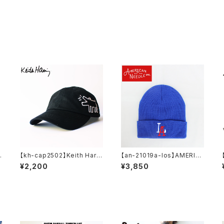
ス
【kh-cap2502】Keith Harin
【an-21019a-los】AMERIC
g キースヘリング アート 刺繍
AN NEEDLE アメリカンニー
¥2,200
¥3,850
バ
アート ローキャップ 帽子 メン
ドル ニットキャップ ニット帽 M
ズキャップ レディースキャップ
inor League BB マイナーリ
フラットキャップ おしゃれ フェ
ーグベースボール MiLB 210
ス 学生 かわいい 可愛い 黒
19a-los メンズ レディース
ブラック アウトドア 人気 ブラ
ンド 中学生 高校生 大人