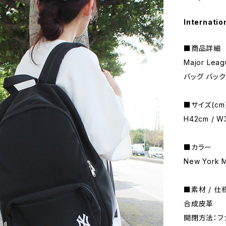
Internatio
■商品詳細
Major Le
バッグ バッ
■サイズ(cm
H42cm / W
■カラー
New York M
■素材 / 仕
合成皮革
開閉方法：フ