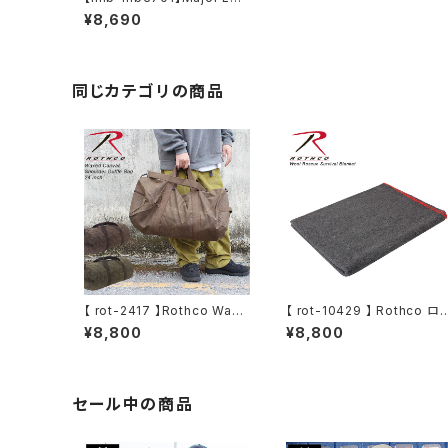
gue Baseball メジャーリー
¥8,690
グ ベースボール リュック バッ
クパック メンズ レディース M
LB DAY PACK 軽量 野球 通
学 おしゃれ 大容量
同じカテゴリの商品
【 rot-2417 】Rothco Waxe
【 rot-10429 】 Rothco ロ
d Canvas Shoulder Duffl
コ Wool Rescue Survival
¥8,800
¥8,800
e Bag - 24 Inch ショルダー
Blanket レスキュー サバイ
ダッフルバッグ ボストンバッグ
ル ブランケット ラグ テーブル
ショルダーバッグ 旅行 ジム バ
ウェア 絨毯 防寒 ミリタリー
ック トラベルバッグ 旅行
アウトドア キャンプ
セール中の商品