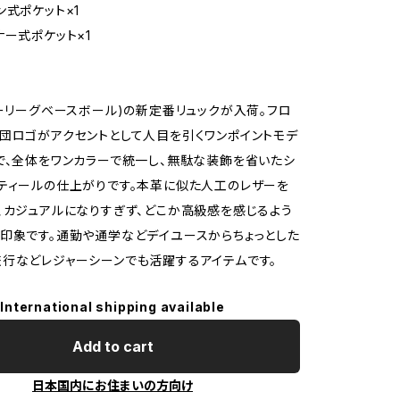
ン式ポケット×1
ナー式ポケット×1
ャーリーグベースボール)の新定番リュックが入荷。フロ
団ロゴがアクセントとして人目を引くワンポイントモデ
で、全体をワンカラーで統一し、無駄な装飾を省いたシ
ティールの仕上がりです。本革に似た人工のレザーを
、カジュアルになりすぎず、どこか高級感を感じるよう
印象です。通勤や通学などデイユースからちょっとした
行などレジャーシーンでも活躍するアイテムです。
International shipping available
Add to cart
日本国内にお住まいの方向け