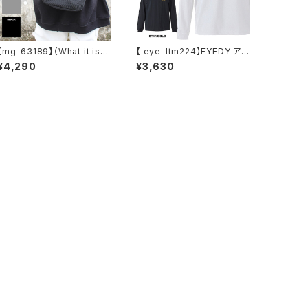
【mg-63189】（What it isN
【 eye-ltm224】EYEDY アイ
t）ART BY MARKGONZALE
ディー 大きいサイズ メンズ ロ
¥4,290
¥3,630
S / (ワットイットイズント) ア
ングTシャツ STAY GOLD ロ
ートバイ マークゴンザレス ゴ
ンT 長袖 M L XL XXL XXXL
ンバト スクエア BOX ショル
Tシャツ デザイン プリント T
ダーバッグ アウトドア メンズ
シャツ WHITE BLACK
レディース