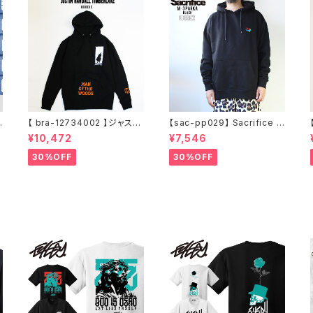
【 bra-12734002 】ジャステ
【sac-pp029】 Sacrifice サ
ィンティンバーレイク Justin
クリファイス 大きいサイズ メ
¥10,472
¥7,546
Randall Timberlake MAN
ンズ ユニセックス スウェット
イ
OF THE WOODS パーカー
パーカー 窓グラフィック 長袖
30%OFF
30%OFF
フーディー アーティスト スウ
M L XL XXL 2L 大きめ 長袖
ェットパーカ ブラック M L XL
Tシャツ デザイン プリント か
っこいい おしゃれ 人気 安い
ブランド ビッグサイズ ビッグ
シルエット 黒 通勤 通学 秋冬