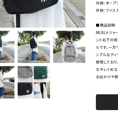
内側：オープ
外側：ファス
■商品説明
MLB(メジ
ント右下の球
ルです。一方
ンプルなディ
使用しており
なキレイめな
お出かけや旅