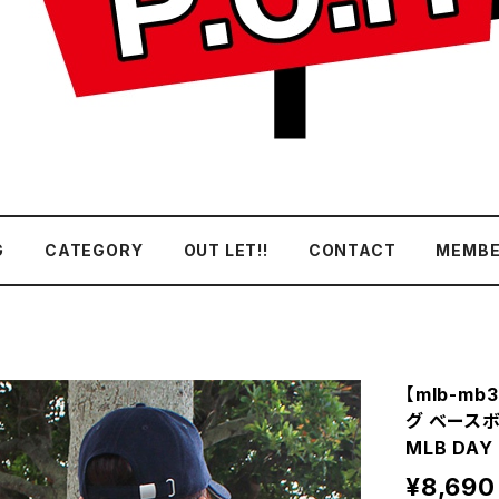
G
CATEGORY
OUT LET!!
CONTACT
MEMBE
【mlb-mb3
グ ベースボ
MLB DA
¥8,690