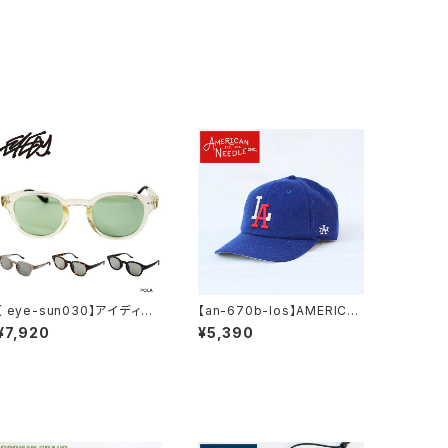
【 eye-sun030】アイディー
【an-670b-los】AMERICA
【EYEDY】 偏光機能サングラ
N NEEDLE アメリカンニード
¥7,920
¥5,390
ス 反射光防止 紫外線 クリア
ル MINOR LEAGUE BASEB
スモーク 眼鏡ケース 眼鏡拭
ALL CAP LOS ANGELES A
き グリーン イエロー メンズ
NGELS マイナー リーグ UNI
プレゼント フェス アウトドア
SEX メンズ レディース キャッ
アメカジ ストリート
プ ユニセックス