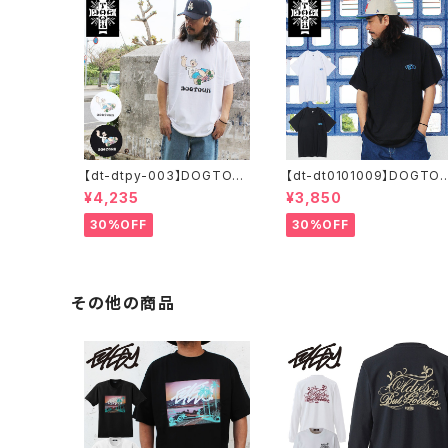
【dt-dtpy-003】DOGTOW
【dt-dt0101009】DOGTO
N ドッグタウン POPEYE SK
WN ドッグタウン D.T.S. PO
¥4,235
¥3,850
ATE S/S T-SHIRTS ポパイ
CKET S/S T-SHIRTS 半袖
半袖 ショートスリーブT 大き
ショートスリーブT 大きいサ
30%OFF
30%OFF
いサイズ 半袖 M L XL 大きめ
ズ 半袖 M L XL 大きめ デザ
デザイン プリント
イン プリント かっこいい
その他の商品