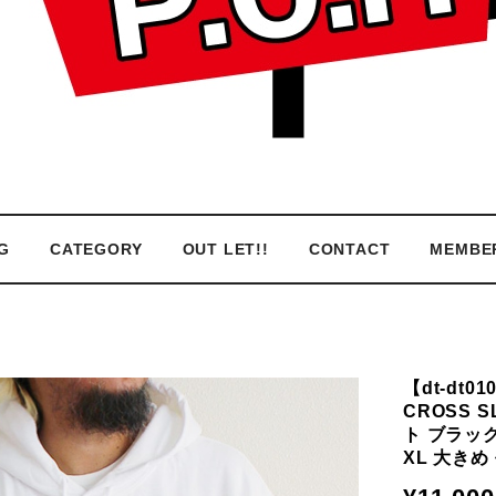
G
CATEGORY
OUT LET!!
CONTACT
MEMBE
【dt-dt0
CROSS 
ト ブラック
XL 大きめ