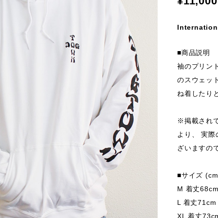
¥11,000
Internation
■商品説明
袖のプリン
のスウェッ
ね着したり
※掲載され
より、 実
ざいますの
■サイズ (cm
M 着丈68c
L 着丈71cm
XL 着丈73c