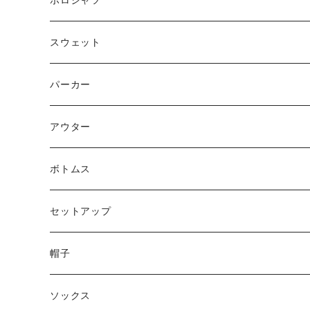
ポロシャツ
スウェット
トップス
パーカー
パンツ
アウター
ジャケット
ボトムス
コート
ロングパンツ
セットアップ
ダウン
ハーフパンツ
帽子
ベスト
デニムパンツ
ニット帽 / ビーニー
ソックス