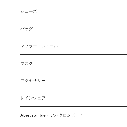
キャップ
シューズ
ハット
スニーカー
バッグ
サンダル
エコバッグ / マーケットバッグ
マフラー / ストール
ブーツ
ショルダーバッグ
マスク
トートバッグ
アクセサリー
ボディバッグ
ネックレス
レインウェア
バックパック
指輪
Abercrombie ( アバクロンビー )