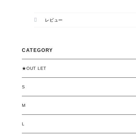
レビュー
CATEGORY
★OUT LET
S
M
L