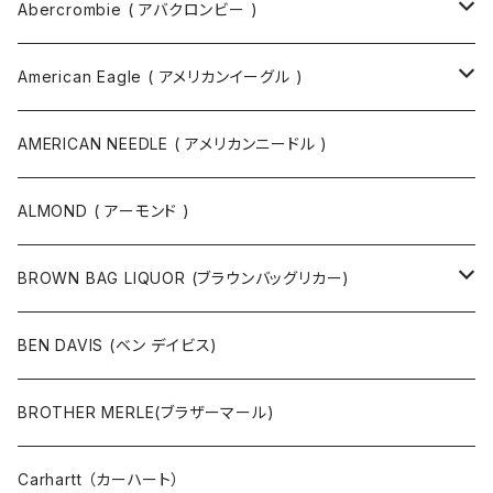
バックパック
指輪
Abercrombie ( アバクロンビー )
ツールバッグ
バングル
スウェット
American Eagle ( アメリカンイーグル )
ボディバッグ・ヒップバッグ
サングラス
カットソー
ニット
AMERICAN NEEDLE ( アメリカンニードル )
ボストンバッグ / 旅行バッグ
マスク
ニット
スウェット
ALMOND ( アーモンド )
ポーチ
ベルト
ジャケット・ブルゾン
カットソー
BROWN BAG LIQUOR (ブラウンバッグリカー)
その他
コート
パンツ
半袖Tシャツ
BEN DAVIS (ベン デイビス)
マスクコード
パンツ
ジャケット・ブルゾン
長袖Tシャツ
BROTHER MERLE(ブラザーマール)
財布 / キーケース
パーカ
コート
半袖シャツ
Carhartt （カーハート）