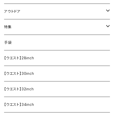
Tシャツ・カットソー
アウトドア
寝具・寝袋・ブランケット
特集
食器・調理器具
メール便送料無料★オリジナルT
手袋
半袖Tシャツ
エプロン
OUTLET!!!!!
【ウエスト】28inch
【ウエスト】30inch
【ウエスト】32inch
【ウエスト】34inch