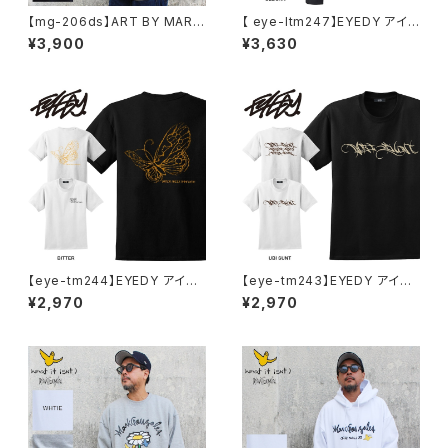
【mg-206ds】ART BY MARK
【 eye-ltm247】EYEDY アイデ
GONZALE ( What it isNt ワッ
ィー 大きいサイズ メンズ ロング
¥3,900
¥3,630
トイットイズント) アートバイ マ
Tシャツ GOD IS DEAD ロンT
ークゴンザレス スウェット
長袖 M L XL XXL XXXL Tシャ
ツ デザイン プリント Tシャツ W
HITE BLACK ホワイト ブラック
【eye-tm244】EYEDY アイデ
【eye-tm243】EYEDY アイデ
ィー BITTER ショートスリーブ
ィー UBITTER ショートスリー
¥2,970
¥2,970
Tシャツ 大きいサイズ WHTIE
ブTシャツ 大きいサイズ WHTI
BLACK ホワイト ブラック ビッ
E BLACK ホワイト ブラック
グシルエット 半袖 プリント