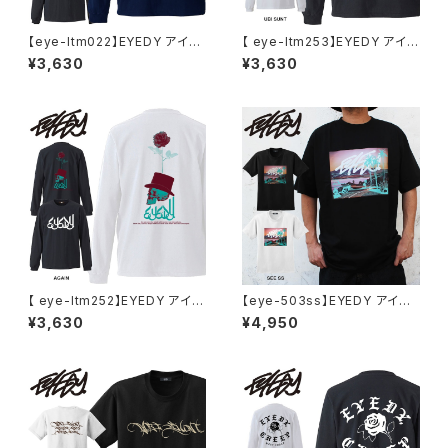
【eye-ltm022】EYEDY アイデ
【 eye-ltm253】EYEDY アイデ
ィー 大きいサイズ メンズ ロング
ィー 大きいサイズ メンズ ロング
¥3,630
¥3,630
tシャツ ロンt ワニータウィード
Tシャツ UBI SUNT ロンT 長
ブランド M L XL XXL XXXL
袖 M L XL XXL XXXL Tシャツ
デザイン プリント Tシャツ WHI
TE BLACK ホワイト ブラック
【 eye-ltm252】EYEDY アイデ
【eye-503ss】EYEDY アイデ
ィー 大きいサイズ メンズ ロング
ィー SSメンズ レディース ユニ
¥3,630
¥4,950
Tシャツ AGAIN ロンT 長袖 M
セックス SEE 半袖 カットソー ブ
L XL XXL XXXL Tシャツ デザ
ランド おしゃれ ストリート コッ
イン プリント Tシャツ WHITE
トン スケート スケボー 通勤 通
BLACK ホワイト ブラック
学