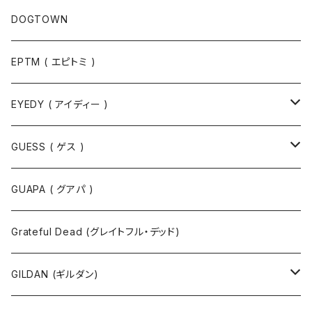
パンツ
Tシャツ
DOGTOWN
EPTM ( エピトミ )
EYEDY ( アイディー )
Tシャツ
GUESS ( ゲス )
半袖Tシャツ
ポロシャツ
ジャケット
GUAPA ( グアパ )
長袖Tシャツ
シャツ
Grateful Dead (グレイトフル・デッド)
タンクトップ
スウェット
GILDAN (ギルダン)