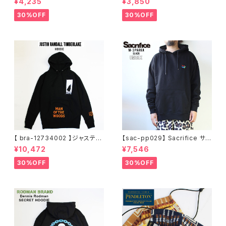
¥4,235
¥3,850
S/S T-SHIRTS ポパイ 半袖 シ
S/S T-SHIRTS 半袖 ショート
ョートスリーブT 大きいサイズ
スリーブT 大きいサイズ 半袖 M
30%OFF
30%OFF
半袖 M L XL 大きめ デザイン
L XL 大きめ デザイン プリント
プリント
かっこいい
【 bra-12734002 】ジャスティ
【sac-pp029】 Sacrifice サク
ンティンバーレイク Justin Ran
リファイス 大きいサイズ メンズ
¥10,472
¥7,546
dall Timberlake MAN OF T
ユニセックス スウェット パーカ
HE WOODS パーカー フーディ
ー 窓グラフィック 長袖 M L XL
30%OFF
30%OFF
ー アーティスト スウェットパー
XXL 2L 大きめ 長袖Tシャツ デ
カ ブラック M L XL
ザイン プリント かっこいい おし
ゃれ 人気 安い ブランド ビッグ
サイズ ビッグシルエット 黒 通勤
通学 秋冬