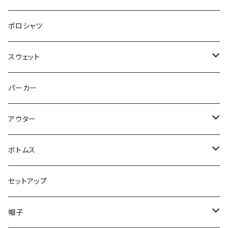
タンクトップ
ポロシャツ
スウェット
トップス
パーカー
パンツ
アウター
ジャケット
ボトムス
コート
ロングパンツ
セットアップ
ダウン
ハーフパンツ
帽子