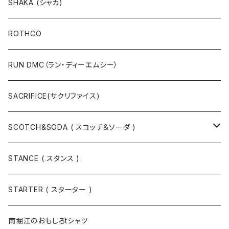
長袖Tシャツ
帽子
ジャケット
SHAKA (シャカ)
ニットキャップ / ビーニー
キャップ
マフラー / ストール
ROTHCO
キャップ
ニットキャップ / ビーニー
シューズ
RUN DMC（ラン・ディーエムシー）
ハット
ベルト / サスペンダー
ニット
SACRIFICE(サクリファイス)
スウェット
SCOTCH&SODA ( スコッチ＆ソーダ )
Tシャツ / カットソー
トップス
STANCE ( スタンス )
半袖
手袋
ボトムス
STARTER ( スターター )
長袖
ソックス
アウター
南堀江のおもしろtシャツ