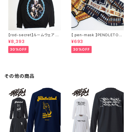
【rod-secret】ルームウェア フ
【 pen-mask 】PENDLETON
ーディー アーティスト バンド ア
ペンドルトン ファッションマス
¥8,393
¥693
ウトドア RODMAN BRAND ロ
ク アウトドア フリーサイズ アウ
ッドマンブランド Dennis Rod
トドア 通勤 通学 通気性 マスク
30%OFF
30%OFF
man RODAMAN SECRET H
乾燥しない 蒸れない
OODIE デニスロッドマン ヘッド
パーカー デニスロッドマン NBA
その他の商品