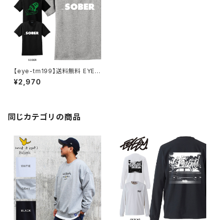
【eye-tm199】送料無料 EYED
Y アイディー メンズ SOBER 半
¥2,970
袖 tシャツ ブランド 大きいサイ
ズ おしゃれ ストリート 綿 コット
ン スケート XL XXL XXXL 3l
半袖Tシャツ
同じカテゴリの商品