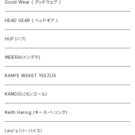
パーカ
ソックス
Good Wear ( グッドウェア )
ジャケット
HEAD GEAR ( ヘッドギア )
ニット
HUF（ハフ）
ボトムス
INDERA(インデラ)
セットアップ
KANYE WEAST YEEZUS
小物・雑貨
KANGOL(カンゴール）
タンクトップ
Keith Haring (キース・ヘリング)
コート
Levi's（リーバイス）