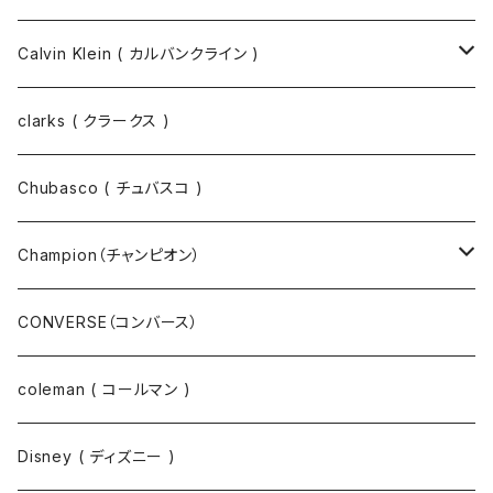
キーホルダー / スマホスタンド
シャツ
長袖シャツ
Calvin Klein ( カルバンクライン )
スウェット
ジャケット
clarks ( クラークス )
パーカー
パーカー
Chubasco ( チュバスコ )
ニット
Champion（チャンピオン）
ジャケット
スウェットパンツ
CONVERSE（コンバース）
コート
パーカー
coleman ( コールマン )
ポロシャツ
スウェット
Disney ( ディズニー )