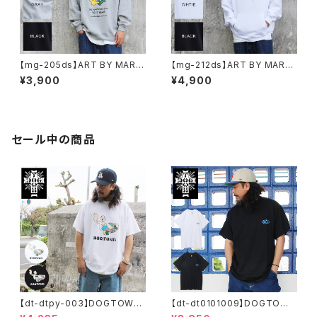
【mg-205ds】ART BY MARK
【mg-212ds】ART BY MARK
GONZALE ( What it isNt ワッ
GONZALE ( What it isNt ワッ
¥3,900
¥4,900
トイットイズント) アートバイ マ
トイットイズント) アートバイ マ
ークゴンザレス スウェット
ークゴンザレス パーカー
セール中の商品
【dt-dtpy-003】DOGTOWN
【dt-dt0101009】DOGTOWN
ドッグタウン POPEYE SKATE
ドッグタウン D.T.S. POCKET