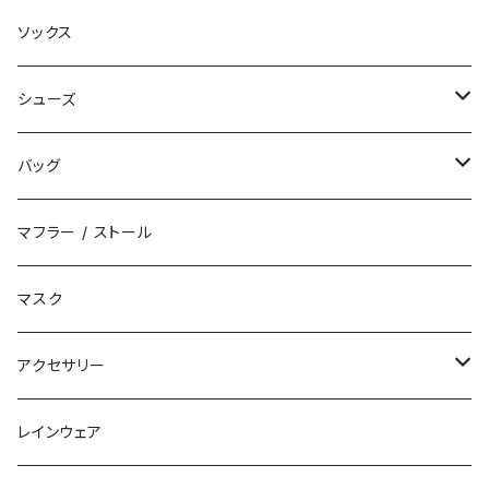
ベスト
デニムパンツ
ニット帽 / ビーニー
ソックス
キャップ
シューズ
ハット
スニーカー
バッグ
サンダル
エコバッグ / マーケットバッグ
マフラー / ストール
ブーツ
ショルダーバッグ
マスク
トートバッグ
アクセサリー
ボディバッグ
ネックレス
レインウェア