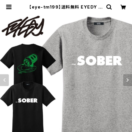
【eye-tm199】送料無料 EYEDY ア
イディー メンズ SOBER 半袖 tシャ
ツ ブランド 大きいサイズ おしゃれ ス
トリート 綿 コットン スケート XL XX
L XXXL 3l 半袖Tシャツ | セレクト
ショップ【P.C.H】