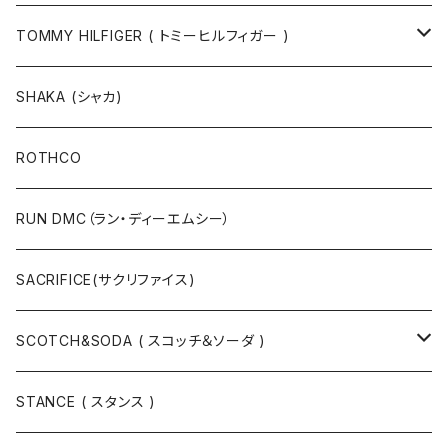
半袖Tシャツ
シャツ
TOMMY HILFIGER ( トミーヒルフィガー )
長袖Tシャツ
帽子
ジャケット
SHAKA (シャカ)
ニットキャップ / ビーニー
キャップ
マフラー / ストール
ROTHCO
キャップ
ニットキャップ / ビーニー
シューズ
RUN DMC（ラン・ディーエムシー）
ハット
ベルト / サスペンダー
ニット
SACRIFICE(サクリファイス)
スウェット
SCOTCH&SODA ( スコッチ＆ソーダ )
Tシャツ / カットソー
トップス
STANCE ( スタンス )