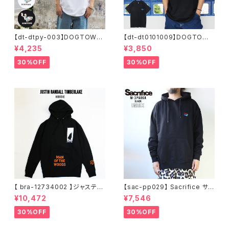
【dt-dtpy-003】DOGTOWN
【dt-dt0101009】DOGTOWN
ドッグタウン POPEYE SKATE
ドッグタウン D.T.S. POCKET
¥4,235
¥3,850
S/S T-SHIRTS ポパイ 半袖 シ
S/S T-SHIRTS 半袖 ショート
ョートスリーブT 大きいサイズ
スリーブT 大きいサイズ 半袖 M
30%OFF
30%OFF
半袖 M L XL 大きめ デザイン
L XL 大きめ デザイン プリント
プリント
かっこいい
【 bra-12734002 】ジャスティ
【sac-pp029】 Sacrifice サク
ンティンバーレイク Justin Ran
リファイス 大きいサイズ メンズ
¥10,472
¥7,546
dall Timberlake MAN OF T
ユニセックス スウェット パーカ
HE WOODS パーカー フーディ
ー 窓グラフィック 長袖 M L XL
30%OFF
30%OFF
ー アーティスト スウェットパー
XXL 2L 大きめ 長袖Tシャツ デ
カ ブラック M L XL
ザイン プリント かっこいい おし