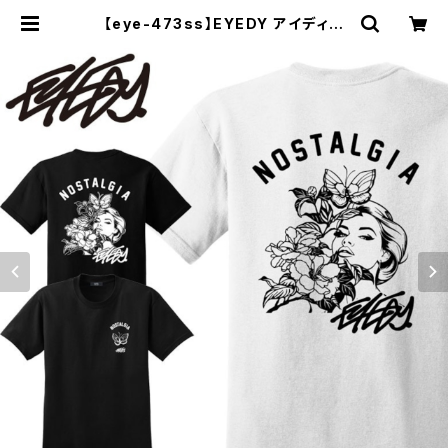
【eye-473ss】EYEDY アイディー
NOSTALGIA ショートスリーブTシ
ャツ 大きいサイズ WHTIE BLACK
ホワイト ブラック ビッグシルエット
半袖 プリント | セレクトショップ【P.
C.H】