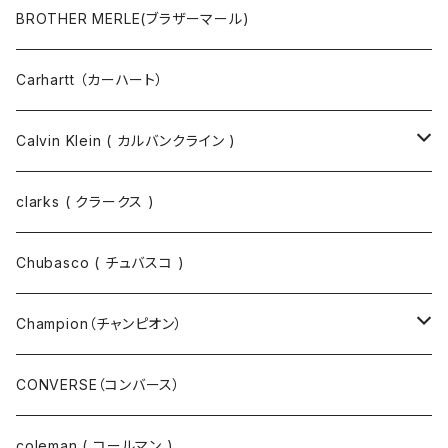
マスクコード
パンツ
ジャケット・ブルゾン
長袖Tシャツ
BROTHER MERLE(ブラザーマール)
財布 / キーケース
パーカ
コート
半袖シャツ
Carhartt （カーハート）
キーホルダー / スマホスタンド
シャツ
長袖シャツ
Calvin Klein ( カルバンクライン )
スウェット
ジャケット
clarks ( クラークス )
パーカー
パーカー
Chubasco ( チュバスコ )
ニット
Champion（チャンピオン）
ジャケット
スウェットパンツ
CONVERSE（コンバース）
コート
パーカー
coleman ( コールマン )