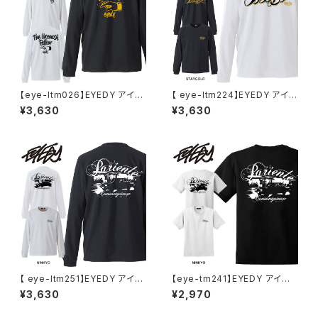
【eye-ltm026】EYEDY アイデ
【 eye-ltm224】EYEDY アイデ
ィー 大きいサイズ メンズ ロング
ィー 大きいサイズ メンズ ロング
¥3,630
¥3,630
tシャツ ロンt THE UNCOUTH
Tシャツ STAY GOLD ロンT
FELLOW ブランド M L XL XX
長袖 M L XL XXL XXXL Tシャ
L XXXL
ツ デザイン プリント Tシャツ W
HITE BLACK
【 eye-ltm251】EYEDY アイデ
【eye-tm241】EYEDY アイディ
ィー 大きいサイズ メンズ ロング
ー AGAIN ショートスリーブTシ
¥3,630
¥2,970
Tシャツ NINKYO ロンT 長袖
ャツ 大きいサイズ WHTIE BLA
M L XL XXL XXXL Tシャツ デ
CK ホワイト ブラック ビッグシル