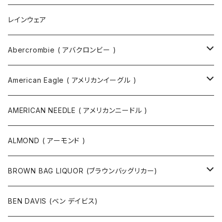
ボディバッグ
ネックレス
レインウェア
バックパック
指輪
Abercrombie ( アバクロンビー )
ツールバッグ
バングル
スウェット
American Eagle ( アメリカンイーグル )
ボディバッグ・ヒップバッグ
サングラス
カットソー
ニット
AMERICAN NEEDLE ( アメリカンニードル )
ボストンバッグ / 旅行バッグ
マスク
ニット
スウェット
ALMOND ( アーモンド )
ポーチ
ベルト
ジャケット・ブルゾン
カットソー
BROWN BAG LIQUOR (ブラウンバッグリカー)
その他
コート
パンツ
半袖Tシャツ
BEN DAVIS (ベン デイビス)