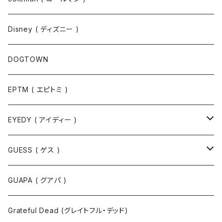
ポロシャツ
スウェット
Disney ( ディズニー )
パンツ
Tシャツ
DOGTOWN
EPTM ( エピトミ )
EYEDY ( アイディー )
Tシャツ
GUESS ( ゲス )
半袖Tシャツ
ポロシャツ
ジャケット
GUAPA ( グアパ )
長袖Tシャツ
シャツ
Grateful Dead (グレイトフル・デッド)