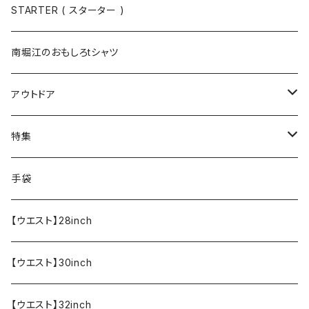
半袖
手袋
ボトムス
STARTER ( スターター )
長袖
ソックス
アウター
南堀江のおもしろtシャツ
Tシャツ・カットソー
アウトドア
寝具・寝袋・ブランケット
特集
食器・調理器具
メール便送料無料★オリジナルT
手袋
半袖Tシャツ
エプロン
OUTLET!!!!!
【ウエスト】28inch
【ウエスト】30inch
【ウエスト】32inch