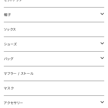
ダウン
ハーフパンツ
帽子
ベスト
デニムパンツ
ニット帽 / ビーニー
ソックス
キャップ
シューズ
ハット
スニーカー
バッグ
サンダル
エコバッグ / マーケットバッグ
マフラー / ストール
ブーツ
ショルダーバッグ
マスク
トートバッグ
アクセサリー