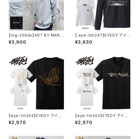
【mg-206ds】ART BY MARK
【 eye-ltm247】EYEDY アイデ
GONZALE ( What it isNt ワッ
ィー 大きいサイズ メンズ ロング
¥3,900
¥3,630
トイットイズント) アートバイ マ
Tシャツ GOD IS DEAD ロンT
ークゴンザレス スウェット
長袖 M L XL XXL XXXL Tシャ
ツ デザイン プリント Tシャツ W
HITE BLACK ホワイト ブラック
【eye-tm244】EYEDY アイデ
【eye-tm243】EYEDY アイデ
ィー BITTER ショートスリーブ
ィー UBITTER ショートスリー
¥2,970
¥2,970
Tシャツ 大きいサイズ WHTIE
ブTシャツ 大きいサイズ WHTI
BLACK ホワイト ブラック ビッ
E BLACK ホワイト ブラック
グシルエット 半袖 プリント