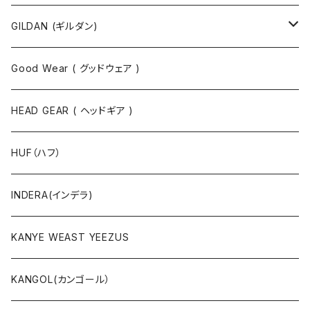
タンクトップ
スウェット
GILDAN (ギルダン)
パーカ
ソックス
Good Wear ( グッドウェア )
ジャケット
HEAD GEAR ( ヘッドギア )
ニット
HUF（ハフ）
ボトムス
INDERA(インデラ)
セットアップ
KANYE WEAST YEEZUS
小物・雑貨
KANGOL(カンゴール）