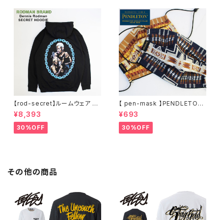
ゃれ 人気 安い ブランド ビッグ
サイズ ビッグシルエット 黒 通勤
通学 秋冬
【rod-secret】ルームウェア フ
【 pen-mask 】PENDLETON
ーディー アーティスト バンド ア
ペンドルトン ファッションマス
¥8,393
¥693
ウトドア RODMAN BRAND ロ
ク アウトドア フリーサイズ アウ
ッドマンブランド Dennis Rod
トドア 通勤 通学 通気性 マスク
30%OFF
30%OFF
man RODAMAN SECRET H
乾燥しない 蒸れない
OODIE デニスロッドマン ヘッド
パーカー デニスロッドマン NBA
その他の商品