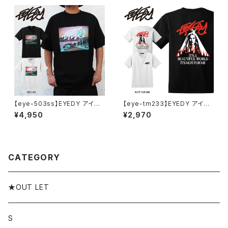
ザイン プリント Tシャツ WHIT
エット 半袖 プリント かっこいい
E BLACK ホワイト ブラック
おしゃれ
【eye-503ss】EYEDY アイデ
【eye-tm233】EYEDY アイデ
ィー SSメンズ レディース ユニ
ィー NOT FOR ME ショートス
¥4,950
¥2,970
セックス SEE 半袖 カットソー ブ
リーブTシャツ 大きいサイズ W
ランド おしゃれ ストリート コッ
HTIE BLACK ホワイト ブラック
トン スケート スケボー 通勤 通
ビッグシルエット 半
学
CATEGORY
★OUT LET
S