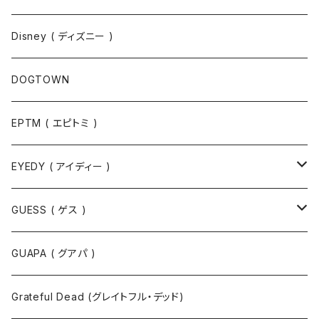
ポロシャツ
スウェット
Disney ( ディズニー )
パンツ
Tシャツ
DOGTOWN
EPTM ( エピトミ )
EYEDY ( アイディー )
Tシャツ
GUESS ( ゲス )
半袖Tシャツ
ポロシャツ
ジャケット
GUAPA ( グアパ )
長袖Tシャツ
シャツ
Grateful Dead (グレイトフル・デッド)