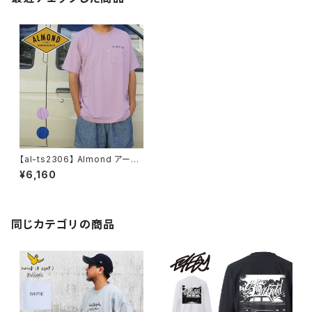
【al-ts2306】 Almond アーモ
ンド SUNRISE USAコットン 日
¥6,160
本製 サーフ ポケT 胸ポケット
メンズ レディース ピンク ネイビ
ー ロゴ プリント Tシャツ ショー
トスリーブT 海 サーフ
同じカテゴリの商品