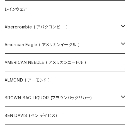
ボディバッグ
ネックレス
レインウェア
バックパック
指輪
Abercrombie ( アバクロンビー )
ツールバッグ
バングル
スウェット
American Eagle ( アメリカンイーグル )
ボディバッグ・ヒップバッグ
サングラス
カットソー
ニット
AMERICAN NEEDLE ( アメリカンニードル )
ボストンバッグ / 旅行バッグ
マスク
ニット
スウェット
ALMOND ( アーモンド )
ポーチ
ベルト
ジャケット・ブルゾン
カットソー
BROWN BAG LIQUOR (ブラウンバッグリカー)
その他
コート
パンツ
半袖Tシャツ
BEN DAVIS (ベン デイビス)