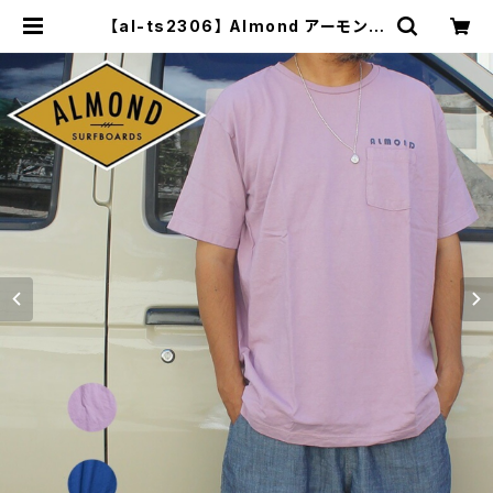
【al-ts2306】 Almond アーモンド
SUNRISE USAコットン 日本製 サ
ーフ ポケT 胸ポケット メンズ レディ
ース ピンク ネイビー ロゴ プリント T
シャツ ショートスリーブT 海 サーフ |
セレクトショップ【P.C.H】