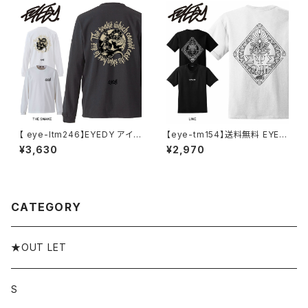
い おしゃれ
【 eye-ltm246】EYEDY アイデ
【eye-tm154】送料無料 EYED
ィー 大きいサイズ メンズ ロング
Y アイディー LINE ライン ショ
¥3,630
¥2,970
Tシャツ THE SNAKE ロンT 長
ートスリーブTシャツ 大きいサイ
袖 M L XL XXL XXXL Tシャツ
ズ メンズ 半袖 tシャツ ブランド
デザイン プリント Tシャツ CHA
おしゃれ ストリート 綿 コットン
RCOAL BLACK
スケート
CATEGORY
★OUT LET
S