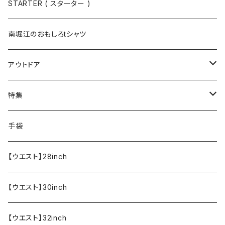
半袖
手袋
ボトムス
STARTER ( スターター )
長袖
ソックス
アウター
南堀江のおもしろtシャツ
Tシャツ・カットソー
アウトドア
寝具・寝袋・ブランケット
特集
食器・調理器具
メール便送料無料★オリジナルT
手袋
半袖Tシャツ
エプロン
OUTLET!!!!!
【ウエスト】28inch
【ウエスト】30inch
【ウエスト】32inch