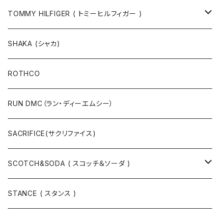
半袖Tシャツ
シャツ
TOMMY HILFIGER ( トミーヒルフィガー )
長袖Tシャツ
帽子
ジャケット
SHAKA (シャカ)
ニットキャップ / ビーニー
キャップ
マフラー / ストール
ROTHCO
キャップ
ニットキャップ / ビーニー
シューズ
RUN DMC（ラン・ディーエムシー）
ハット
ベルト / サスペンダー
ニット
SACRIFICE(サクリファイス)
スウェット
SCOTCH&SODA ( スコッチ＆ソーダ )
Tシャツ / カットソー
トップス
STANCE ( スタンス )