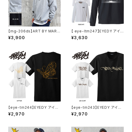
【mg-206ds】ART BY MARK
【 eye-ltm247】EYEDY アイデ
GONZALE ( What it isNt ワッ
ィー 大きいサイズ メンズ ロング
¥3,900
¥3,630
トイットイズント) アートバイ マ
Tシャツ GOD IS DEAD ロンT
ークゴンザレス スウェット
長袖 M L XL XXL XXXL Tシャ
ツ デザイン プリント Tシャツ W
HITE BLACK ホワイト ブラック
【eye-tm244】EYEDY アイデ
【eye-tm243】EYEDY アイデ
ィー BITTER ショートスリーブ
ィー UBITTER ショートスリー
¥2,970
¥2,970
Tシャツ 大きいサイズ WHTIE
ブTシャツ 大きいサイズ WHTI
BLACK ホワイト ブラック ビッ
E BLACK ホワイト ブラック
グシルエット 半袖 プリント