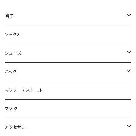
ダウン
ハーフパンツ
帽子
ベスト
デニムパンツ
ニット帽 / ビーニー
ソックス
キャップ
シューズ
ハット
スニーカー
バッグ
サンダル
エコバッグ / マーケットバッグ
マフラー / ストール
ブーツ
ショルダーバッグ
マスク
トートバッグ
アクセサリー