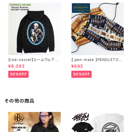
サイズ ビッグシルエット 黒 通勤
通学 秋冬
【rod-secret】ルームウェア フ
【 pen-mask 】PENDLETON
ーディー アーティスト バンド ア
ペンドルトン ファッションマス
¥8,393
¥693
ウトドア RODMAN BRAND ロ
ク アウトドア フリーサイズ アウ
ッドマンブランド Dennis Rod
トドア 通勤 通学 通気性 マスク
30%OFF
30%OFF
man RODAMAN SECRET H
乾燥しない 蒸れない
OODIE デニスロッドマン ヘッド
パーカー デニスロッドマン NBA
その他の商品