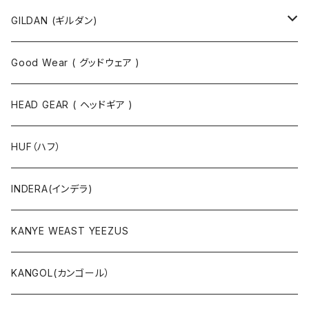
タンクトップ
スウェット
GILDAN (ギルダン)
パーカ
ソックス
Good Wear ( グッドウェア )
ジャケット
HEAD GEAR ( ヘッドギア )
ニット
HUF（ハフ）
ボトムス
INDERA(インデラ)
セットアップ
KANYE WEAST YEEZUS
小物・雑貨
KANGOL(カンゴール）