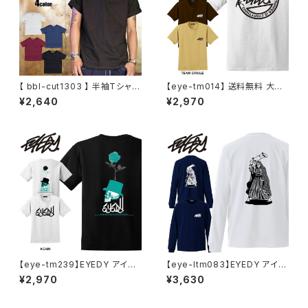
【 bbl-cut1303 】 半袖Tシャツ
【eye-tm014】 送料無料 大き
ヘンリーネック ヘンリー ヘンリ
いサイズ メンズ Tシャツ 半袖 X
¥2,640
¥2,970
ーネックtシャツ カットソー 無地
L XXL XXXL 半袖Tシャツ デザ
Tシャツ 綿100
イン プリント かっこいい おしゃ
れ 人気 安い ブランド ビッグサ
イズ ビッグシルエット 白 ブラッ
ク 黒 タン サンド ブラウン ビッ
グtシャツ アメカジ アウトドア ス
トリート 通勤 通学
【eye-tm239】EYEDY アイデ
【eye-ltm083】EYEDY アイデ
ィー AGAIN ショートスリーブT
ィー 大きいサイズ メンズ ロング
¥2,970
¥3,630
シャツ 大きいサイズ WHTIE BL
tシャツ ロンt SK8MARIA ブラ
ACK ホワイト ブラック ビッグシ
ンド M L XL XXL XXXL
ルエット 半袖 プリント かっこい