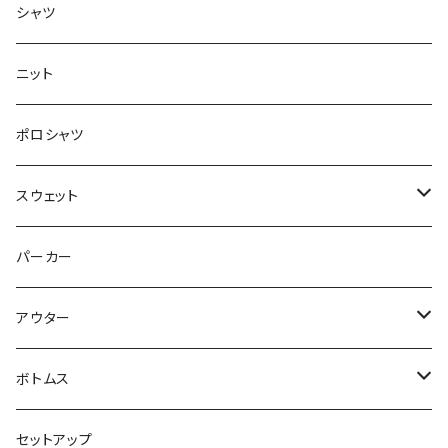
半袖
シャツ
ロングTシャツ
ニット
タンクトップ
ポロシャツ
スウェット
トップス
パーカー
パンツ
アウター
ジャケット
ボトムス
コート
ロングパンツ
セットアップ