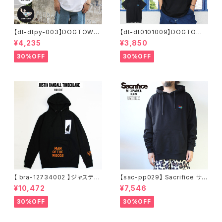
【dt-dtpy-003】DOGTOWN
【dt-dt0101009】DOGTOWN
ドッグタウン POPEYE SKATE
ドッグタウン D.T.S. POCKET
¥4,235
¥3,850
S/S T-SHIRTS ポパイ 半袖 シ
S/S T-SHIRTS 半袖 ショート
ョートスリーブT 大きいサイズ
スリーブT 大きいサイズ 半袖 M
30%OFF
30%OFF
半袖 M L XL 大きめ デザイン
L XL 大きめ デザイン プリント
プリント
かっこいい
【 bra-12734002 】ジャスティ
【sac-pp029】 Sacrifice サク
ンティンバーレイク Justin Ran
リファイス 大きいサイズ メンズ
¥10,472
¥7,546
dall Timberlake MAN OF T
ユニセックス スウェット パーカ
HE WOODS パーカー フーディ
ー 窓グラフィック 長袖 M L XL
30%OFF
30%OFF
ー アーティスト スウェットパー
XXL 2L 大きめ 長袖Tシャツ デ
カ ブラック M L XL
ザイン プリント かっこいい おし
ゃれ 人気 安い ブランド ビッグ