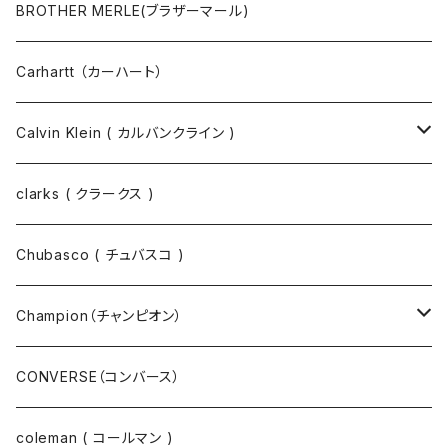
マスクコード
パンツ
ジャケット・ブルゾン
長袖Tシャツ
BROTHER MERLE(ブラザーマール)
財布 / キーケース
パーカ
コート
半袖シャツ
Carhartt （カーハート）
キーホルダー / スマホスタンド
シャツ
長袖シャツ
Calvin Klein ( カルバンクライン )
スウェット
ジャケット
clarks ( クラークス )
パーカー
パーカー
Chubasco ( チュバスコ )
ニット
Champion（チャンピオン）
ジャケット
スウェットパンツ
CONVERSE（コンバース）
コート
パーカー
coleman ( コールマン )