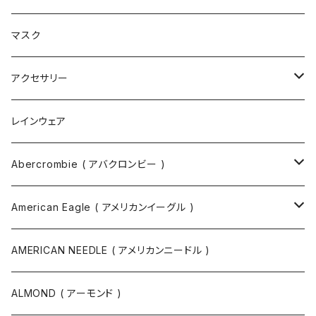
ブーツ
ショルダーバッグ
マスク
トートバッグ
アクセサリー
ボディバッグ
ネックレス
レインウェア
バックパック
指輪
Abercrombie ( アバクロンビー )
ツールバッグ
バングル
スウェット
American Eagle ( アメリカンイーグル )
ボディバッグ・ヒップバッグ
サングラス
カットソー
ニット
AMERICAN NEEDLE ( アメリカンニードル )
ボストンバッグ / 旅行バッグ
マスク
ニット
スウェット
ALMOND ( アーモンド )