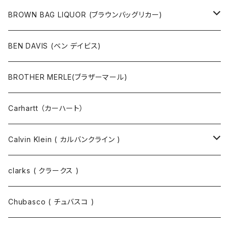
ポーチ
ベルト
ジャケット・ブルゾン
カットソー
BROWN BAG LIQUOR (ブラウンバッグリカー)
その他
コート
パンツ
半袖Tシャツ
BEN DAVIS (ベン デイビス)
マスクコード
パンツ
ジャケット・ブルゾン
長袖Tシャツ
BROTHER MERLE(ブラザーマール)
財布 / キーケース
パーカ
コート
半袖シャツ
Carhartt （カーハート）
キーホルダー / スマホスタンド
シャツ
長袖シャツ
Calvin Klein ( カルバンクライン )
スウェット
ジャケット
clarks ( クラークス )
パーカー
パーカー
Chubasco ( チュバスコ )