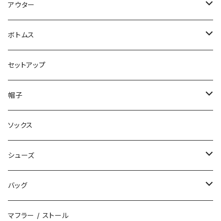
パンツ
アウター
ジャケット
ボトムス
コート
ロングパンツ
セットアップ
ダウン
ハーフパンツ
帽子
ベスト
デニムパンツ
ニット帽 / ビーニー
ソックス
キャップ
シューズ
ハット
スニーカー
バッグ
サンダル
エコバッグ / マーケットバッグ
マフラー / ストール