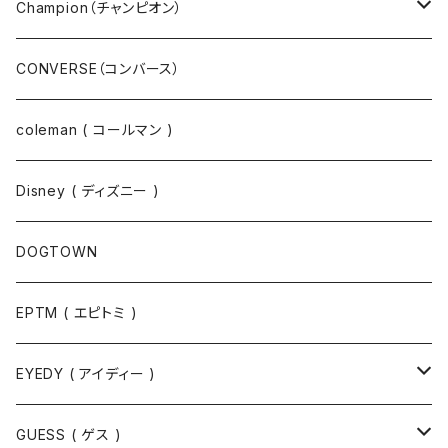
ニット
Champion（チャンピオン）
ジャケット
スウェットパンツ
CONVERSE（コンバース）
コート
パーカー
coleman ( コールマン )
ポロシャツ
スウェット
Disney ( ディズニー )
パンツ
Tシャツ
DOGTOWN
EPTM ( エピトミ )
EYEDY ( アイディー )
Tシャツ
GUESS ( ゲス )