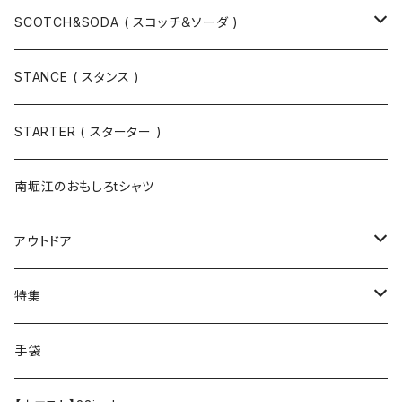
スウェット
SCOTCH&SODA ( スコッチ＆ソーダ )
Tシャツ / カットソー
トップス
STANCE ( スタンス )
半袖
手袋
ボトムス
STARTER ( スターター )
長袖
ソックス
アウター
南堀江のおもしろtシャツ
Tシャツ・カットソー
アウトドア
寝具・寝袋・ブランケット
特集
食器・調理器具
メール便送料無料★オリジナルT
手袋
半袖Tシャツ