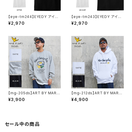
【eye-tm244】EYEDY アイデ
【eye-tm243】EYEDY アイデ
ィー BITTER ショートスリーブ
ィー UBITTER ショートスリー
¥2,970
¥2,970
Tシャツ 大きいサイズ WHTIE
ブTシャツ 大きいサイズ WHTI
BLACK ホワイト ブラック ビッ
E BLACK ホワイト ブラック
グシルエット 半袖 プリント
【mg-205ds】ART BY MARK
【mg-212ds】ART BY MARK
GONZALE ( What it isNt ワッ
GONZALE ( What it isNt ワッ
¥3,900
¥4,900
トイットイズント) アートバイ マ
トイットイズント) アートバイ マ
ークゴンザレス スウェット
ークゴンザレス パーカー
セール中の商品