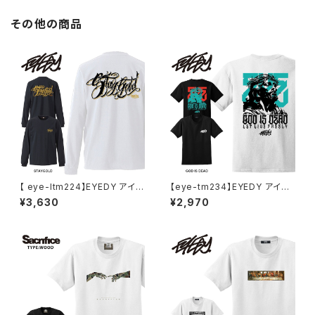
その他の商品
【 eye-ltm224】EYEDY アイデ
【eye-tm234】EYEDY アイデ
ィー 大きいサイズ メンズ ロング
ィー GOD IS DEAD ショートス
¥3,630
¥2,970
Tシャツ STAY GOLD ロンT
リーブTシャツ 大きいサイズ W
長袖 M L XL XXL XXXL Tシャ
HTIE BLACK ホワイト ブラック
ツ デザイン プリント Tシャツ W
ビッグシルエット 半
HITE BLACK