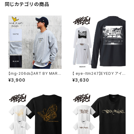
ント かっこいい おしゃれ 人気
同じカテゴリの商品
【mg-206ds】ART BY MARK
【 eye-ltm247】EYEDY アイデ
GONZALE ( What it isNt ワッ
ィー 大きいサイズ メンズ ロング
¥3,900
¥3,630
トイットイズント) アートバイ マ
Tシャツ GOD IS DEAD ロンT
ークゴンザレス スウェット
長袖 M L XL XXL XXXL Tシャ
ツ デザイン プリント Tシャツ W
HITE BLACK ホワイト ブラック