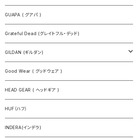
半袖Tシャツ
ポロシャツ
ジャケット
GUAPA ( グアパ )
長袖Tシャツ
シャツ
Grateful Dead (グレイトフル・デッド)
タンクトップ
スウェット
GILDAN (ギルダン)
パーカ
ソックス
Good Wear ( グッドウェア )
ジャケット
HEAD GEAR ( ヘッドギア )
ニット
HUF（ハフ）
ボトムス
INDERA(インデラ)