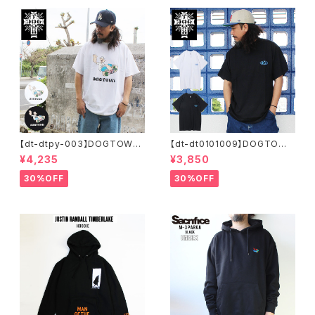
【dt-dtpy-003】DOGTOWN
【dt-dt0101009】DOGTOWN
ドッグタウン POPEYE SKATE
ドッグタウン D.T.S. POCKET
¥4,235
¥3,850
S/S T-SHIRTS ポパイ 半袖 シ
S/S T-SHIRTS 半袖 ショート
ョートスリーブT 大きいサイズ
スリーブT 大きいサイズ 半袖 M
30%OFF
30%OFF
半袖 M L XL 大きめ デザイン
L XL 大きめ デザイン プリント
プリント
かっこいい