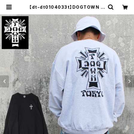
【dt-dt0104033t】DOGTOWN ド
ッグタウン TOKYO CREW SWEAT
クルーネック スウェット ブラック プ
リント 大きいサイズ メンズ 長袖 M L
XL 大きめ 長袖 8oz 裏起毛 デザイ
ン プリント かっこいい おしゃれ 人気
| セレクトショップ【P.C.H】