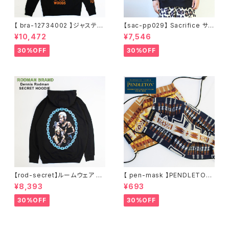
【 bra-12734002 】ジャスティ
【sac-pp029】 Sacrifice サク
ンティンバーレイク Justin Ran
リファイス 大きいサイズ メンズ
¥10,472
¥7,546
dall Timberlake MAN OF T
ユニセックス スウェット パーカ
HE WOODS パーカー フーディ
ー 窓グラフィック 長袖 M L XL
30%OFF
30%OFF
ー アーティスト スウェットパー
XXL 2L 大きめ 長袖Tシャツ デ
カ ブラック M L XL
ザイン プリント かっこいい おし
ゃれ 人気 安い ブランド ビッグ
サイズ ビッグシルエット 黒 通勤
通学 秋冬
【rod-secret】ルームウェア フ
【 pen-mask 】PENDLETON
ーディー アーティスト バンド ア
ペンドルトン ファッションマス
¥8,393
¥693
ウトドア RODMAN BRAND ロ
ク アウトドア フリーサイズ アウ
ッドマンブランド Dennis Rod
トドア 通勤 通学 通気性 マスク
30%OFF
30%OFF
man RODAMAN SECRET H
乾燥しない 蒸れない
OODIE デニスロッドマン ヘッド
パーカー デニスロッドマン NBA