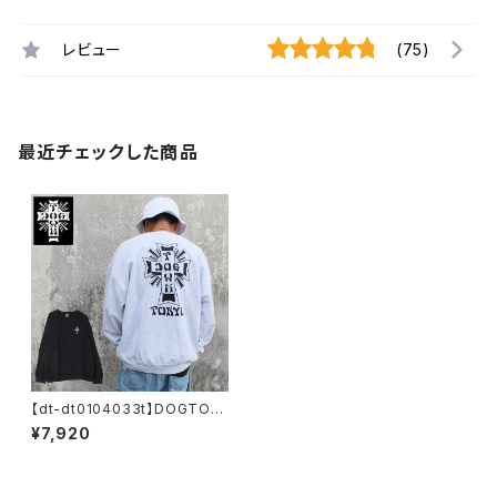
レビュー
(75)
最近チェックした商品
【dt-dt0104033t】DOGTOW
N ドッグタウン TOKYO CREW
¥7,920
SWEAT クルーネック スウェッ
ト ブラック プリント 大きいサイ
ズ メンズ 長袖 M L XL 大きめ
長袖 8oz 裏起毛 デザイン プリ