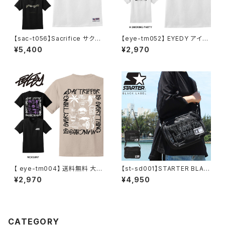
【sac-t056】Sacrifice サクリ
【eye-tm052】 EYEDY アイデ
ファイス TYPE WOOD 大きい
ィー 大きいサイズ メンズ Tシャ
¥5,400
¥2,970
サイズ メンズ Tシャツ 半袖 Tシ
ツ 半袖 XL XXL XXXL 半袖T
ャツ M L XL 半袖Tシャツ WO
シャツ ホワイト 白 デザイン プ
ODLAND デザイン プリント
リント Tシャツ 半袖
【 eye-tm004】 送料無料 大き
【st-sd001】STARTER BLAC
いサイズ メンズ Tシャツ 半袖 3
K LABEL (スターターブラックレ
¥2,970
¥4,950
L 4L Tシャツ 5L LL XL XXL X
ーベル) メッシュ ポケット ショル
XXL XXXXL 半袖Tシャツ デザ
ダーバッグ ST-SD001 コンパ
イン プリント Tシャツ 半袖 かっ
クト 大容量 メンズ レディース
こいい おしゃれ 人気 安い ブラ
ンド ビッグサイズ ビッグシルエ
CATEGORY
ット サンド ブラック 黒