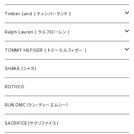
Timber Land ( ティンバーランド )
ソックス
Ralph Lauren ( ラルフローレン )
半袖Tシャツ
シャツ
TOMMY HILFIGER ( トミーヒルフィガー )
長袖Tシャツ
帽子
ジャケット
SHAKA (シャカ)
ニットキャップ / ビーニー
キャップ
マフラー / ストール
ROTHCO
キャップ
ニットキャップ / ビーニー
シューズ
RUN DMC（ラン・ディーエムシー）
ハット
ベルト / サスペンダー
ニット
SACRIFICE(サクリファイス)