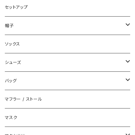
コート
ロングパンツ
セットアップ
ダウン
ハーフパンツ
帽子
ベスト
デニムパンツ
ニット帽 / ビーニー
ソックス
キャップ
シューズ
ハット
スニーカー
バッグ
サンダル
エコバッグ / マーケットバッグ
マフラー / ストール
ブーツ
ショルダーバッグ
マスク