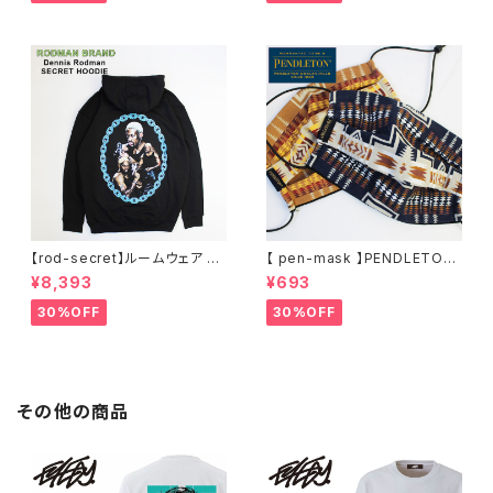
ー アーティスト スウェットパー
XXL 2L 大きめ 長袖Tシャツ デ
カ ブラック M L XL
ザイン プリント かっこいい おし
ゃれ 人気 安い ブランド ビッグ
サイズ ビッグシルエット 黒 通勤
通学 秋冬
【rod-secret】ルームウェア フ
【 pen-mask 】PENDLETON
ーディー アーティスト バンド ア
ペンドルトン ファッションマス
¥8,393
¥693
ウトドア RODMAN BRAND ロ
ク アウトドア フリーサイズ アウ
ッドマンブランド Dennis Rod
トドア 通勤 通学 通気性 マスク
30%OFF
30%OFF
man RODAMAN SECRET H
乾燥しない 蒸れない
OODIE デニスロッドマン ヘッド
パーカー デニスロッドマン NBA
その他の商品