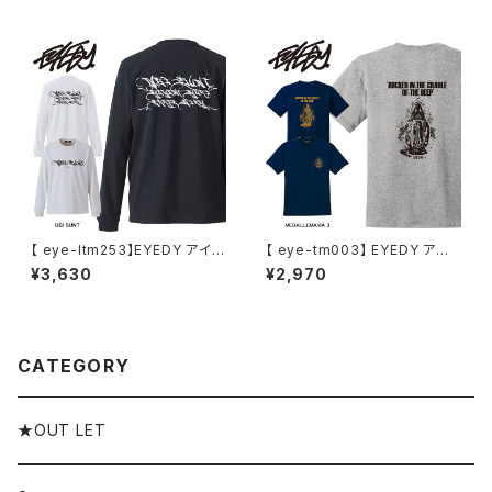
半袖Tシャツ デザイン プリント
インナー 無地Tシャツ 綿100%
Tシャツ 半袖
クルー ポケット 白 黒 赤 XXL X
XXL
【 eye-ltm253】EYEDY アイデ
【 eye-tm003】 EYEDY アイ
ィー 大きいサイズ メンズ ロング
ディー 大きいサイズ メンズ Tシ
¥3,630
¥2,970
Tシャツ UBI SUNT ロンT 長
ャツ 半袖 Tシャツ XL XXL XX
袖 M L XL XXL XXXL Tシャツ
XL XXXL 半袖Tシャツ デザイ
デザイン プリント Tシャツ WHI
ン プリント Tシャツ 半袖
TE BLACK ホワイト ブラック
CATEGORY
★OUT LET