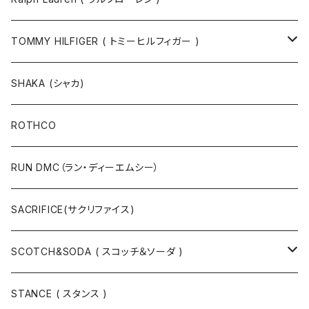
半袖Tシャツ
シャツ
TOMMY HILFIGER ( トミーヒルフィガー )
長袖Tシャツ
帽子
ジャケット
SHAKA (シャカ)
ニットキャップ / ビーニー
キャップ
マフラー / ストール
ROTHCO
キャップ
ニットキャップ / ビーニー
シューズ
RUN DMC（ラン・ディーエムシー）
ハット
ベルト / サスペンダー
ニット
SACRIFICE(サクリファイス)
スウェット
SCOTCH&SODA ( スコッチ＆ソーダ )
Tシャツ / カットソー
トップス
STANCE ( スタンス )