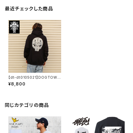
最近チェックした商品
【dt-dt0105021】DOGTOWN
ドッグタウン CIRCLE HOODIE
¥8,800
プルオーバーパーカー ブラック
プリント 大きいサイズ メンズ 長
袖 L XL 大きめ 長袖 8oz 裏起
毛 デザイン プリント かっこいい
おしゃれ 人気 安い ブランド
同じカテゴリの商品