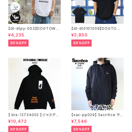
【dt-dtpy-003】DOGTOWN
【dt-dt0101009】DOGTOWN
ドッグタウン POPEYE SKATE
ドッグタウン D.T.S. POCKET
¥4,235
¥3,850
S/S T-SHIRTS ポパイ 半袖 シ
S/S T-SHIRTS 半袖 ショート
ョートスリーブT 大きいサイズ
スリーブT 大きいサイズ 半袖 M
30%OFF
30%OFF
半袖 M L XL 大きめ デザイン
L XL 大きめ デザイン プリント
プリント
かっこいい
【 bra-12734002 】ジャスティ
【sac-pp029】 Sacrifice サク
ンティンバーレイク Justin Ran
リファイス 大きいサイズ メンズ
¥10,472
¥7,546
dall Timberlake MAN OF T
ユニセックス スウェット パーカ
HE WOODS パーカー フーディ
ー 窓グラフィック 長袖 M L XL
30%OFF
30%OFF