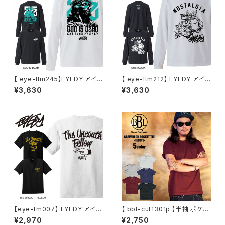
【 eye-ltm245】EYEDY アイデ
【 eye-ltm212】 EYEDY アイデ
ィー 大きいサイズ メンズ ロング
ィー SIE MARIA ロングスリー
¥3,630
¥3,630
Tシャツ GOD IS DEAD ロンT
ブTシャツ 大きいサイズ WHTI
長袖 M L XL XXL XXXL Tシャ
E BLACK ホワイト ブラック ビ
ツ デザイン プリント Tシャツ W
ッグシルエット 長袖 プリント か
HITE BLACK ホワイト ブラック
っこいい おしゃれ 人気 安い ブ
ランド ビッグサイズ サークル ス
トリート系 アメカジ 通勤 通学
【eye-tm007】 EYEDY アイデ
【 bbl-cut1301p 】半袖 ポケッ
ィー 大きいサイズ メンズ Tシャ
トTシャツ 大きいサイズ メンズ
¥2,970
¥2,750
ツ 半袖 Tシャツ XL XXL XXXL
Tシャツ 半袖Tシャツ カットソー