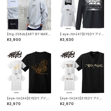
【mg-206ds】ART BY MARK
【 eye-ltm247】EYEDY アイデ
GONZALE ( What it isNt ワッ
ィー 大きいサイズ メンズ ロング
¥3,900
¥3,630
トイットイズント) アートバイ マ
Tシャツ GOD IS DEAD ロンT
ークゴンザレス スウェット
長袖 M L XL XXL XXXL Tシャ
ツ デザイン プリント Tシャツ W
HITE BLACK ホワイト ブラック
【eye-tm244】EYEDY アイデ
【eye-tm243】EYEDY アイデ
ィー BITTER ショートスリーブ
ィー UBITTER ショートスリー
¥2,970
¥2,970
Tシャツ 大きいサイズ WHTIE
ブTシャツ 大きいサイズ WHTI
BLACK ホワイト ブラック ビッ
E BLACK ホワイト ブラック