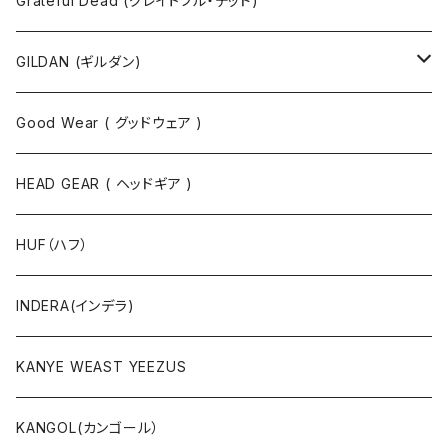
Grateful Dead (グレイトフル・デッド)
タンクトップ
スウェット
GILDAN (ギルダン)
パーカ
ソックス
Good Wear ( グッドウェア )
ジャケット
HEAD GEAR ( ヘッドギア )
ニット
HUF（ハフ）
ボトムス
INDERA(インデラ)
セットアップ
KANYE WEAST YEEZUS
小物・雑貨
KANGOL(カンゴール）