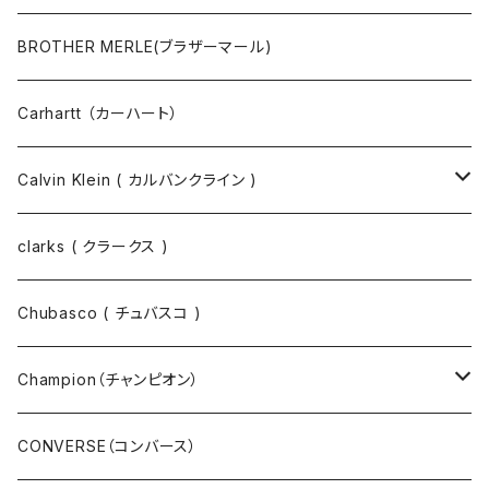
マスクコード
パンツ
ジャケット・ブルゾン
長袖Tシャツ
BROTHER MERLE(ブラザーマール)
財布 / キーケース
パーカ
コート
半袖シャツ
Carhartt （カーハート）
キーホルダー / スマホスタンド
シャツ
長袖シャツ
Calvin Klein ( カルバンクライン )
スウェット
ジャケット
clarks ( クラークス )
パーカー
パーカー
Chubasco ( チュバスコ )
ニット
Champion（チャンピオン）
ジャケット
スウェットパンツ
CONVERSE（コンバース）