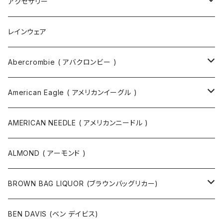
トートバッグ
アクセサリー
ボディバッグ
ネックレス
レインウェア
バックパック
指輪
Abercrombie ( アバクロンビー )
ツールバッグ
バングル
スウェット
American Eagle ( アメリカンイーグル )
ボディバッグ・ヒップバッグ
サングラス
カットソー
ニット
AMERICAN NEEDLE ( アメリカンニードル )
ボストンバッグ / 旅行バッグ
マスク
ニット
スウェット
ALMOND ( アーモンド )
ポーチ
ベルト
ジャケット・ブルゾン
カットソー
BROWN BAG LIQUOR (ブラウンバッグリカー)
その他
コート
パンツ
半袖Tシャツ
BEN DAVIS (ベン デイビス)