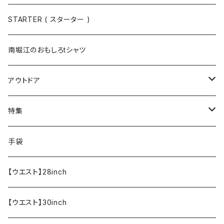
半袖
手袋
ボトムス
STARTER ( スターター )
長袖
ソックス
アウター
南堀江のおもしろtシャツ
Tシャツ・カットソー
アウトドア
寝具・寝袋・ブランケット
特集
食器・調理器具
メール便送料無料★オリジナルT
手袋
半袖Tシャツ
エプロン
OUTLET!!!!!
【ウエスト】28inch
【ウエスト】30inch