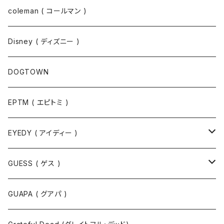
コート
パーカー
coleman ( コールマン )
ポロシャツ
スウェット
Disney ( ディズニー )
パンツ
Tシャツ
DOGTOWN
EPTM ( エピトミ )
EYEDY ( アイディー )
Tシャツ
GUESS ( ゲス )
半袖Tシャツ
ポロシャツ
ジャケット
GUAPA ( グアパ )
長袖Tシャツ
シャツ