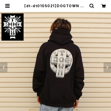
【dt-dt0105021】DOGTOWN ドッ
グタウン CIRCLE HOODIE プルオ
ーバーパーカー ブラック プリント 大
きいサイズ メンズ 長袖 L XL 大きめ
長袖 8oz 裏起毛 デザイン プリント
かっこいい おしゃれ 人気 安い ブラン
ド | セレクトショップ【P.C.H】