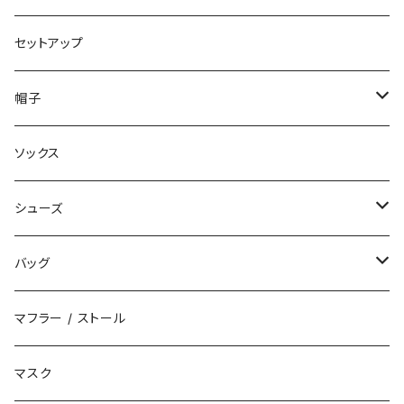
コート
ロングパンツ
セットアップ
ダウン
ハーフパンツ
帽子
ベスト
デニムパンツ
ニット帽 / ビーニー
ソックス
キャップ
シューズ
ハット
スニーカー
バッグ
サンダル
エコバッグ / マーケットバッグ
マフラー / ストール
ブーツ
ショルダーバッグ
マスク