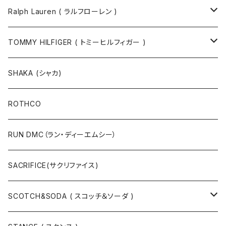
ソックス
Ralph Lauren ( ラルフローレン )
半袖Tシャツ
シャツ
TOMMY HILFIGER ( トミーヒルフィガー )
長袖Tシャツ
帽子
ジャケット
SHAKA (シャカ)
ニットキャップ / ビーニー
キャップ
マフラー / ストール
ROTHCO
キャップ
ニットキャップ / ビーニー
シューズ
RUN DMC（ラン・ディーエムシー）
ハット
ベルト / サスペンダー
ニット
SACRIFICE(サクリファイス)
スウェット
SCOTCH&SODA ( スコッチ＆ソーダ )