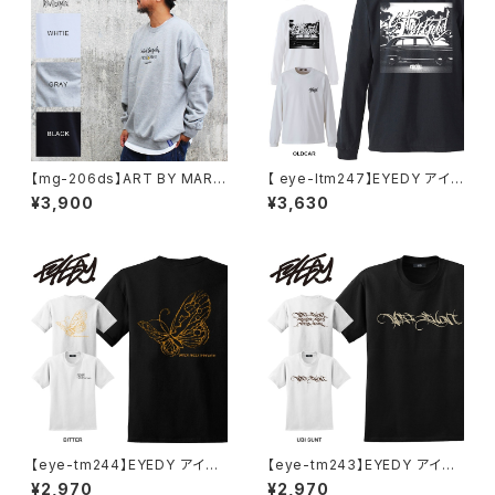
【mg-206ds】ART BY MARK
【 eye-ltm247】EYEDY アイデ
GONZALE ( What it isNt ワッ
ィー 大きいサイズ メンズ ロング
¥3,900
¥3,630
トイットイズント) アートバイ マ
Tシャツ GOD IS DEAD ロンT
ークゴンザレス スウェット
長袖 M L XL XXL XXXL Tシャ
ツ デザイン プリント Tシャツ W
HITE BLACK ホワイト ブラック
【eye-tm244】EYEDY アイデ
【eye-tm243】EYEDY アイデ
ィー BITTER ショートスリーブ
ィー UBITTER ショートスリー
¥2,970
¥2,970