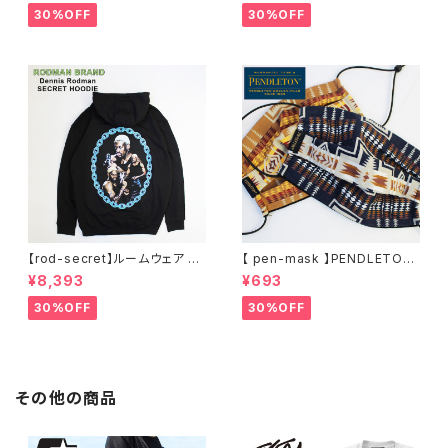
HE WOODS パーカー フーディ
ー 窓グラフィック 長袖 M L XL
30%OFF
30%OFF
ー アーティスト スウェットパー
XXL 2L 大きめ 長袖Tシャツ デ
カ ブラック M L XL
ザイン プリント かっこいい おし
ゃれ 人気 安い ブランド ビッグ
サイズ ビッグシルエット 黒 通勤
通学 秋冬
【rod-secret】ルームウェア フ
【 pen-mask 】PENDLETON
ーディー アーティスト バンド ア
ペンドルトン ファッションマス
¥8,393
¥693
ウトドア RODMAN BRAND ロ
ク アウトドア フリーサイズ アウ
ッドマンブランド Dennis Rod
トドア 通勤 通学 通気性 マスク
30%OFF
30%OFF
man RODAMAN SECRET H
乾燥しない 蒸れない
OODIE デニスロッドマン ヘッド
パーカー デニスロッドマン NBA
その他の商品