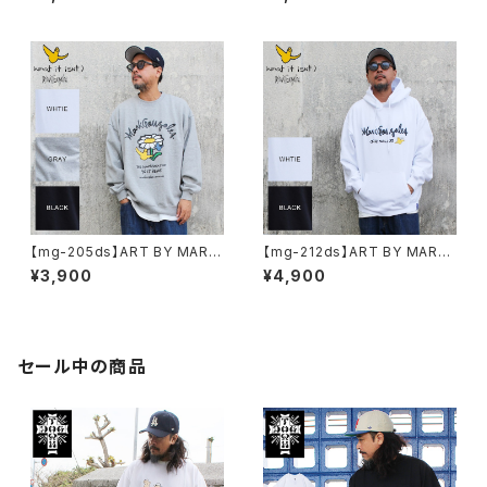
Tシャツ 大きいサイズ WHTIE
ブTシャツ 大きいサイズ WHTI
BLACK ホワイト ブラック ビッ
E BLACK ホワイト ブラック
グシルエット 半袖 プリント
【mg-205ds】ART BY MARK
【mg-212ds】ART BY MARK
GONZALE ( What it isNt ワッ
GONZALE ( What it isNt ワッ
¥3,900
¥4,900
トイットイズント) アートバイ マ
トイットイズント) アートバイ マ
ークゴンザレス スウェット
ークゴンザレス パーカー
セール中の商品