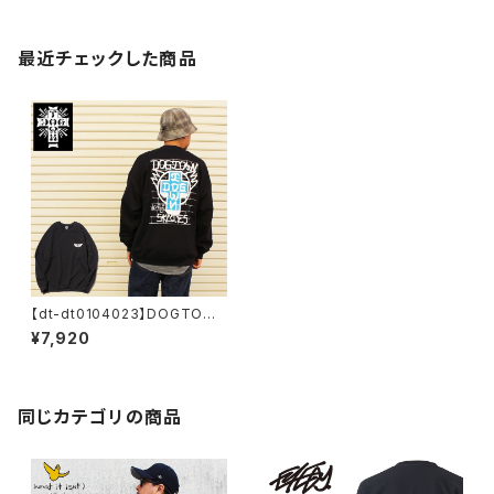
最近チェックした商品
【dt-dt0104023】DOGTOW
N ドッグタウン WALL CREW S
¥7,920
WEAT クルーネック スウェット
ブラック プリント 大きいサイズ
メンズ 長袖 M L XL 大きめ 長
袖 8oz 裏起毛 デザイン プリン
ト かっこいい おしゃれ 人気
同じカテゴリの商品