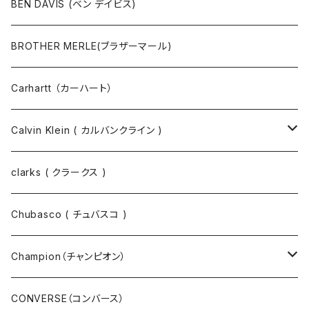
その他
コート
パンツ
半袖Tシャツ
BEN DAVIS (ベン デイビス)
マスクコード
パンツ
ジャケット・ブルゾン
長袖Tシャツ
BROTHER MERLE(ブラザーマール)
財布 / キーケース
パーカ
コート
半袖シャツ
Carhartt （カーハート）
キーホルダー / スマホスタンド
シャツ
長袖シャツ
Calvin Klein ( カルバンクライン )
スウェット
ジャケット
clarks ( クラークス )
パーカー
パーカー
Chubasco ( チュバスコ )
ニット
Champion（チャンピオン）
ジャケット
スウェットパンツ
CONVERSE（コンバース）