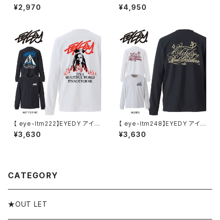
ディー 大きいサイズ メンズ Tシ
ィー SSメンズ レディース ユニ
¥2,970
¥4,950
ャツ 半袖 Tシャツ XL XXL XX
セックス SEE 半袖 カットソー ブ
XL XXXL 半袖Tシャツ デザイ
ランド おしゃれ ストリート コッ
ン プリント Tシャツ 半袖
トン スケート スケボー 通勤 通
学
【 eye-ltm222】EYEDY アイデ
【 eye-ltm248】EYEDY アイデ
ィー 大きいサイズ メンズ ロング
ィー 大きいサイズ メンズ ロング
¥3,630
¥3,630
Tシャツ NOT FOR ME ロンT
Tシャツ OLDIES ロンT 長袖
長袖 M L XL XXL XXXL Tシャ
M L XL XXL XXXL Tシャツ デ
ツ デザイン プリント Tシャツ W
ザイン プリント Tシャツ WHIT
HITE BLACK
E BLACK ホワイト ブラック
CATEGORY
★OUT LET