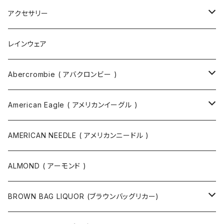
トートバッグ
アクセサリー
ボディバッグ
ネックレス
レインウェア
バックパック
指輪
Abercrombie ( アバクロンビー )
ツールバッグ
バングル
スウェット
American Eagle ( アメリカンイーグル )
ボディバッグ・ヒップバッグ
サングラス
カットソー
ニット
AMERICAN NEEDLE ( アメリカンニードル )
ボストンバッグ / 旅行バッグ
マスク
ニット
スウェット
ALMOND ( アーモンド )
ポーチ
ベルト
ジャケット・ブルゾン
カットソー
BROWN BAG LIQUOR (ブラウンバッグリカー)