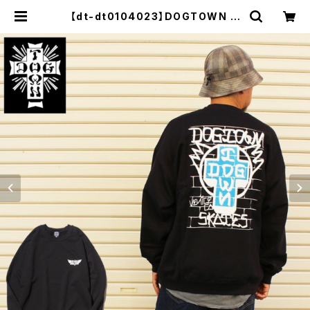
【dt-dt0104023】DOGTOWN ド
ッグタウン WALL CREW SWEAT
クルーネック スウェット ブラック プ
リント 大きいサイズ メンズ 長袖 M L
XL 大きめ 長袖 8oz 裏起毛 デザイ
ン プリント かっこいい おしゃれ 人気
| セレクトショップ【P.C.H】