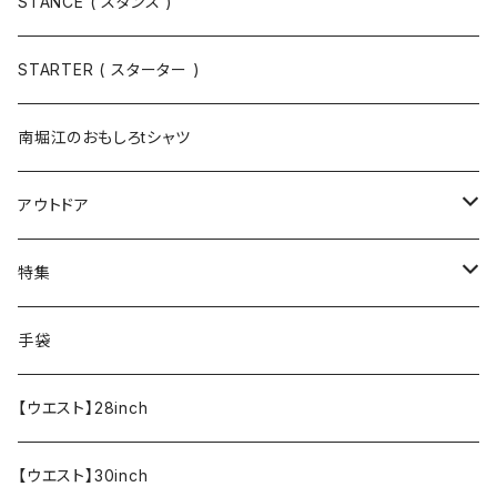
Tシャツ / カットソー
トップス
STANCE ( スタンス )
半袖
手袋
ボトムス
STARTER ( スターター )
長袖
ソックス
アウター
南堀江のおもしろtシャツ
Tシャツ・カットソー
アウトドア
寝具・寝袋・ブランケット
特集
食器・調理器具
メール便送料無料★オリジナルT
手袋
半袖Tシャツ
エプロン
OUTLET!!!!!
【ウエスト】28inch
【ウエスト】30inch