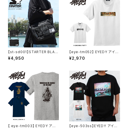
【st-sd001】STARTER BLAC
【eye-tm052】 EYEDY アイデ
K LABEL (スターターブラックレ
ィー 大きいサイズ メンズ Tシャ
¥4,950
¥2,970
ーベル) メッシュ ポケット ショル
ツ 半袖 XL XXL XXXL 半袖T
ダーバッグ ST-SD001 コンパ
シャツ ホワイト 白 デザイン プ
クト 大容量 メンズ レディース
リント Tシャツ 半袖
【 eye-tm003】 EYEDY アイ
【eye-503ss】EYEDY アイデ