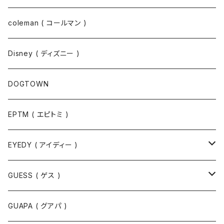
コート
パーカー
coleman ( コールマン )
ポロシャツ
スウェット
Disney ( ディズニー )
パンツ
Tシャツ
DOGTOWN
EPTM ( エピトミ )
EYEDY ( アイディー )
Tシャツ
GUESS ( ゲス )
半袖Tシャツ
ポロシャツ
ジャケット
GUAPA ( グアパ )