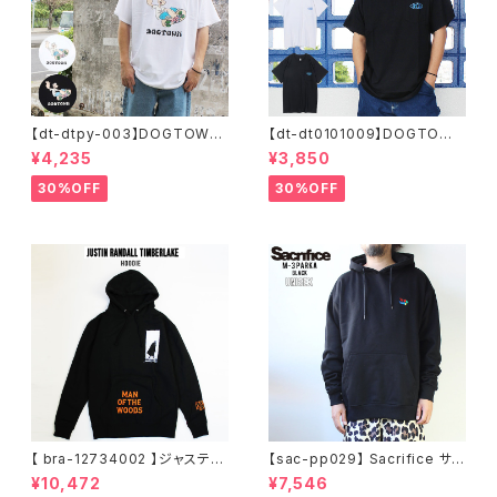
【dt-dtpy-003】DOGTOWN
【dt-dt0101009】DOGTOWN
ドッグタウン POPEYE SKATE
ドッグタウン D.T.S. POCKET
¥4,235
¥3,850
S/S T-SHIRTS ポパイ 半袖 シ
S/S T-SHIRTS 半袖 ショート
ョートスリーブT 大きいサイズ
スリーブT 大きいサイズ 半袖 M
30%OFF
30%OFF
半袖 M L XL 大きめ デザイン
L XL 大きめ デザイン プリント
プリント
かっこいい
【 bra-12734002 】ジャスティ
【sac-pp029】 Sacrifice サク
ンティンバーレイク Justin Ran
リファイス 大きいサイズ メンズ
¥10,472
¥7,546
dall Timberlake MAN OF T
ユニセックス スウェット パーカ